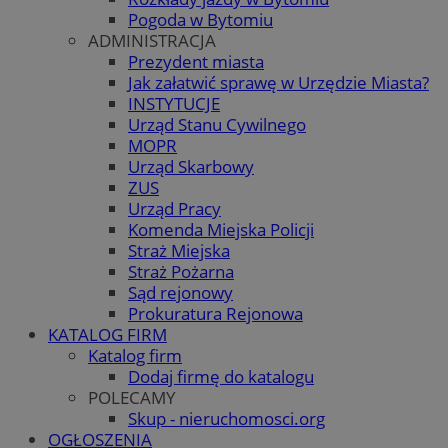
Pogoda w Bytomiu
ADMINISTRACJA
Prezydent miasta
Jak załatwić sprawę w Urzędzie Miasta?
INSTYTUCJE
Urząd Stanu Cywilnego
MOPR
Urząd Skarbowy
ZUS
Urząd Pracy
Komenda Miejska Policji
Straż Miejska
Straż Pożarna
Sąd rejonowy
Prokuratura Rejonowa
KATALOG FIRM
Katalog firm
Dodaj firmę do katalogu
POLECAMY
Skup - nieruchomosci.org
OGŁOSZENIA