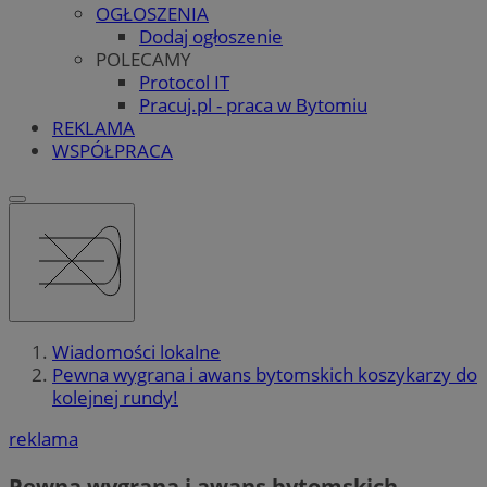
OGŁOSZENIA
Dodaj ogłoszenie
POLECAMY
Protocol IT
Pracuj.pl - praca w Bytomiu
REKLAMA
WSPÓŁPRACA
Wiadomości lokalne
Pewna wygrana i awans bytomskich koszykarzy do
kolejnej rundy!
reklama
Pewna wygrana i awans bytomskich