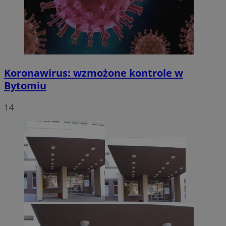
Koronawirus: wzmożone kontrole w
Bytomiu
14