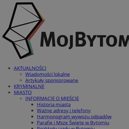
AKTUALNOŚCI
Wiadomości lokalne
Artykuły sponsorowane
KRYMINALNE
MIASTO
INFORMACJE O MIEŚCIE
Historia miasta
Ważne adresy i telefony
Harmonogram wywozu odpadów
Parafie i Msze Święte w Bytomiu
Rozkłady jazdy w Bytomiu