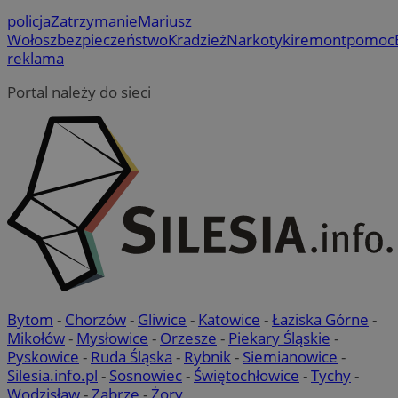
policja
Zatrzymanie
Mariusz
Wołosz
bezpieczeństwo
Kradzież
Narkotyki
remont
pomoc
reklama
Portal należy do sieci
Bytom
-
Chorzów
-
Gliwice
-
Katowice
-
Łaziska Górne
-
Mikołów
-
Mysłowice
-
Orzesze
-
Piekary Śląskie
-
Pyskowice
-
Ruda Śląska
-
Rybnik
-
Siemianowice
-
Silesia.info.pl
-
Sosnowiec
-
Świętochłowice
-
Tychy
-
Wodzisław
-
Zabrze
-
Żory