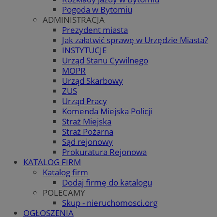
Pogoda w Bytomiu
ADMINISTRACJA
Prezydent miasta
Jak załatwić sprawę w Urzędzie Miasta?
INSTYTUCJE
Urząd Stanu Cywilnego
MOPR
Urząd Skarbowy
ZUS
Urząd Pracy
Komenda Miejska Policji
Straż Miejska
Straż Pożarna
Sąd rejonowy
Prokuratura Rejonowa
KATALOG FIRM
Katalog firm
Dodaj firmę do katalogu
POLECAMY
Skup - nieruchomosci.org
OGŁOSZENIA