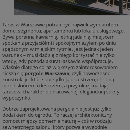
Taras w Warszawie potrafi być największym atutem
domu, segmentu, apartamentu lub lokalu usługowego.
Bywa poranną kawiarnią, letnią jadalnią, miejscem
spotkań z przyjaciółmi i spokojnym azylem po dniu
spędzonym w miejskim rytmie. Jest jednak jeden
warunek – musi dać się z niego korzystać nie tylko
wtedy, gdy pogoda akurat łaskawie współpracuje.
Właśnie dlatego coraz większym zainteresowaniem
cieszą się
pergole Warszawa
, czyli nowoczesne
konstrukcje, które porządkują przestrzeń, chronią
przed słońcem i deszczem, a przy okazji nadają
tarasowi charakter dopracowanej, eleganckiej strefy
wypoczynku.
Dobrze zaprojektowana pergola nie jest już tylko
dodatkiem do ogrodu. To raczej architektoniczny
pomost między domem a naturą – coś w rodzaju
zewnętrznego salonu, który pozwala wygodnie