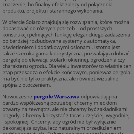
znaczenie, bo finalny efekt zależy od połączenia
produktu, projektu i starannego wykonania.
W ofercie Solaro znajdują się rozwiązania, które można
dopasować do różnych potrzeb – od prostszych
konstrukcji pełniących funkcję eleganckiego zadaszenia
po bardziej rozbudowane systemy z automatyką,
oświetleniem i dodatkowymi osłonami. Istotna jest
także szeroka gama kolorystyczna, pozwalająca dobrać
pergolę do elewacji, stolarki okiennej, ogrodzenia czy
charakteru ogrodu. Dla wielu inwestorów to właśnie ten
etap przesądza o efekcie końcowym, ponieważ pergola
ma być nie tylko praktyczna, ale również wizualnie
spójna z otoczeniem.
Nowoczesne
pergole Warszawa
odpowiadają na
bardzo współczesną potrzebę: chcemy mieć dom
otwarty na zewnątrz, ale nie chcemy być zakładnikami
pogody. Chcemy korzystać z tarasu częściej, wygodniej
i spokojniej. Chcemy, aby ogród nie był wyłącznie
dekoracją za szybą, lecz naturalnym przedłużeniem