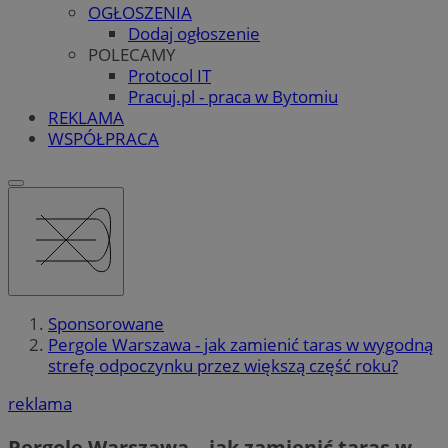
OGŁOSZENIA
Dodaj ogłoszenie
POLECAMY
Protocol IT
Pracuj.pl - praca w Bytomiu
REKLAMA
WSPÓŁPRACA
Sponsorowane
Pergole Warszawa - jak zamienić taras w wygodną
strefę odpoczynku przez większą część roku?
reklama
Pergole Warszawa – jak zamienić taras w