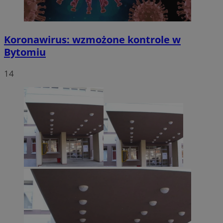
Koronawirus: wzmożone kontrole w
Bytomiu
14