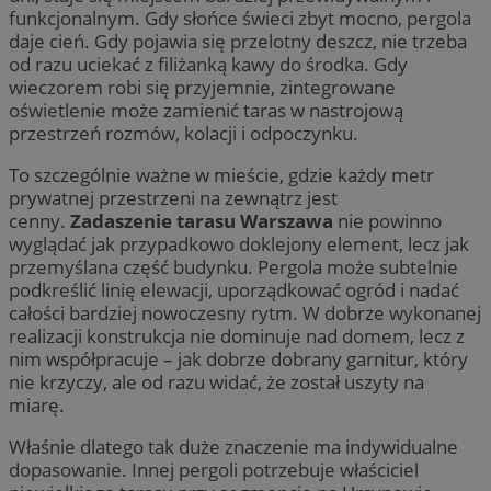
funkcjonalnym. Gdy słońce świeci zbyt mocno, pergola
daje cień. Gdy pojawia się przelotny deszcz, nie trzeba
od razu uciekać z filiżanką kawy do środka. Gdy
wieczorem robi się przyjemnie, zintegrowane
oświetlenie może zamienić taras w nastrojową
przestrzeń rozmów, kolacji i odpoczynku.
To szczególnie ważne w mieście, gdzie każdy metr
prywatnej przestrzeni na zewnątrz jest
cenny.
Zadaszenie tarasu Warszawa
nie powinno
wyglądać jak przypadkowo doklejony element, lecz jak
przemyślana część budynku. Pergola może subtelnie
podkreślić linię elewacji, uporządkować ogród i nadać
całości bardziej nowoczesny rytm. W dobrze wykonanej
realizacji konstrukcja nie dominuje nad domem, lecz z
nim współpracuje – jak dobrze dobrany garnitur, który
nie krzyczy, ale od razu widać, że został uszyty na
miarę.
Właśnie dlatego tak duże znaczenie ma indywidualne
dopasowanie. Innej pergoli potrzebuje właściciel