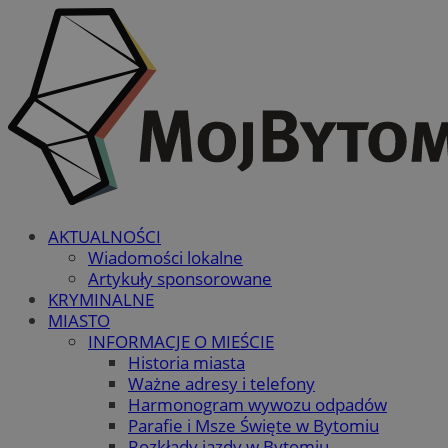
AKTUALNOŚCI
Wiadomości lokalne
Artykuły sponsorowane
KRYMINALNE
MIASTO
INFORMACJE O MIEŚCIE
Historia miasta
Ważne adresy i telefony
Harmonogram wywozu odpadów
Parafie i Msze Święte w Bytomiu
Rozkłady jazdy w Bytomiu