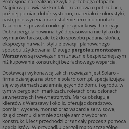
Profesjonalna realizacja zwykle przebiega etapami.
Najpierw pojawia się kontakt i rozmowa o potrzebach,
później pomiar, dobór systemu, materiału i kolorystyki,
następnie wycena oraz ustalenie terminu montażu.
Taki proces pozwala uniknąć przypadkowych decyzji.
Dobra pergola powinna być dopasowana nie tylko do
wymiarów tarasu, ale też do sposobu padania słońca,
ekspozycji na wiatr, stylu elewacji i planowanego
sposobu użytkowania. Dlatego
pergole z montażem
Warszawa
są rozwiązaniem znacznie bezpieczniejszym
niż kupowanie konstrukcji bez fachowego wsparcia.
Dostawcą i wykonawcą takich rozwiązań jest Solaro –
firma działająca na stronie solaro.com.pl, specjalizująca
się w systemach zaciemniających do domu i ogrodu, w
tym w pergolach, markizach, roletach oraz osłonach
zewnętrznych i wewnętrznych. Marka obsługuje
klientów z Warszawy i okolic, oferując doradztwo,
pomiar, wycenę, montaż oraz wsparcie serwisowe,
dzięki czemu klient nie zostaje sam z wyborem
konstrukcji, lecz przechodzi przez cały proces z pomocą
specjalistów. W przypadku pergoli ma to szczególne