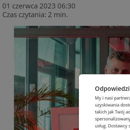
01 czerwca 2023 06:30
Czas czytania: 2 min.
Odpowiedzia
My i nasi partne
uzyskiwania dost
takich jak Twój a
spersonalizowanyc
usług.
Dostawcy s