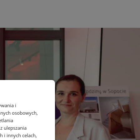
ywania i
danych osobowych,
etlania
az ulepszania
 i innych celach,