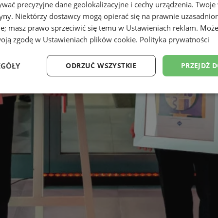
wać precyzyjne dane geolokalizacyjne i cechy urządzenia. Twoje
tryny. Niektórzy dostawcy mogą opierać się na prawnie uzasadnio
ie; masz prawo sprzeciwić się temu w
Ustawieniach reklam
. Może
woją zgodę w
Ustawieniach plików cookie
.
Polityka prywatności
EGÓŁY
ODRZUĆ WSZYSTKIE
PRZEJDŹ 
Wydajność
Targetowanie
Funkcjonalność
Ni
ezbędne
Wydajność
Targetowanie
Funkcjonalność
Niesklasyfikow
ie umożliwiają korzystanie z podstawowych funkcji strony internetowej, takich jak log
Bez niezbędnych plików cookie nie można prawidłowo korzystać ze strony internetowe
Provider
/
Okres
Opis
Domena
przechowywania