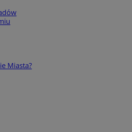
adów
omiu
ie Miasta?