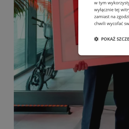
w tym wykorzysty
wyłącznie tej wi
zamiast na zgodz
chwili wycofać s
POKAŻ SZCZ
Niezbędne
Ni
Niezbędne pliki cook
zarządzanie kontem. 
Nazwa