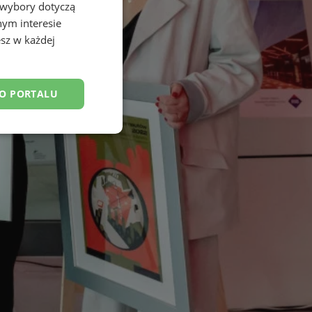
 wybory dotyczą
nym interesie
sz w każdej
DO PORTALU
esklasyfikowane
ane
owanie użytkownika i
j.