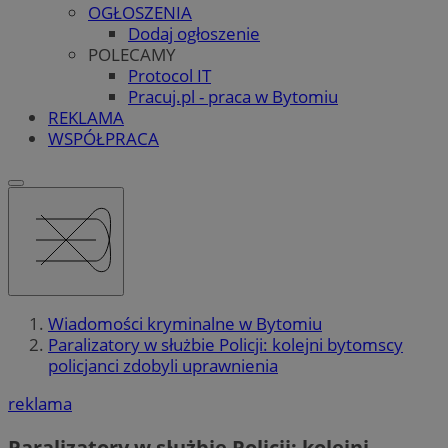
OGŁOSZENIA
Dodaj ogłoszenie
POLECAMY
Protocol IT
Pracuj.pl - praca w Bytomiu
REKLAMA
WSPÓŁPRACA
Wiadomości kryminalne w Bytomiu
Paralizatory w służbie Policji: kolejni bytomscy
policjanci zdobyli uprawnienia
reklama
Paralizatory w służbie Policji: kolejni