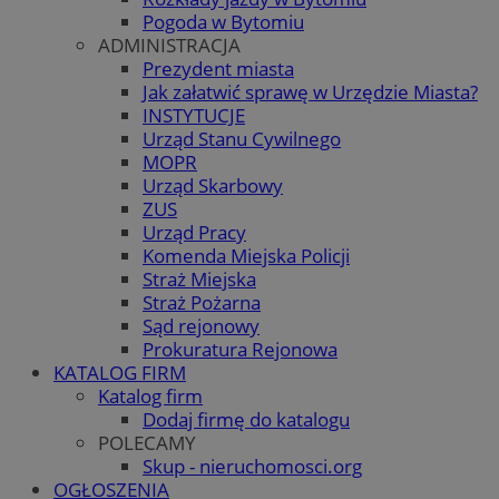
Pogoda w Bytomiu
ADMINISTRACJA
Prezydent miasta
Jak załatwić sprawę w Urzędzie Miasta?
INSTYTUCJE
Urząd Stanu Cywilnego
MOPR
Urząd Skarbowy
ZUS
Urząd Pracy
Komenda Miejska Policji
Straż Miejska
Straż Pożarna
Sąd rejonowy
Prokuratura Rejonowa
KATALOG FIRM
Katalog firm
Dodaj firmę do katalogu
POLECAMY
Skup - nieruchomosci.org
OGŁOSZENIA