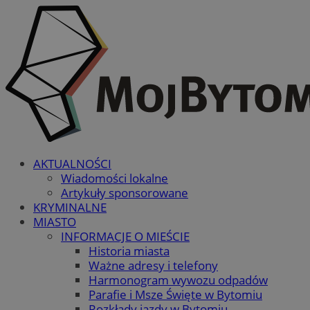
AKTUALNOŚCI
Wiadomości lokalne
Artykuły sponsorowane
KRYMINALNE
MIASTO
INFORMACJE O MIEŚCIE
Historia miasta
Ważne adresy i telefony
Harmonogram wywozu odpadów
Parafie i Msze Święte w Bytomiu
Rozkłady jazdy w Bytomiu