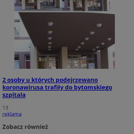
2 osoby u których podejrzewano
koronawirusa trafiły do bytomskiego
szpitala
13
reklama
Zobacz również