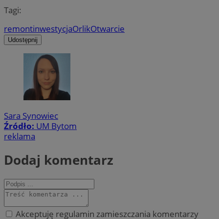
Tagi:
remont
inwestycja
Orlik
Otwarcie
Udostępnij
Sara Synowiec
Źródło:
UM Bytom
reklama
Dodaj komentarz
Akceptuję regulamin zamieszczania komentarzy