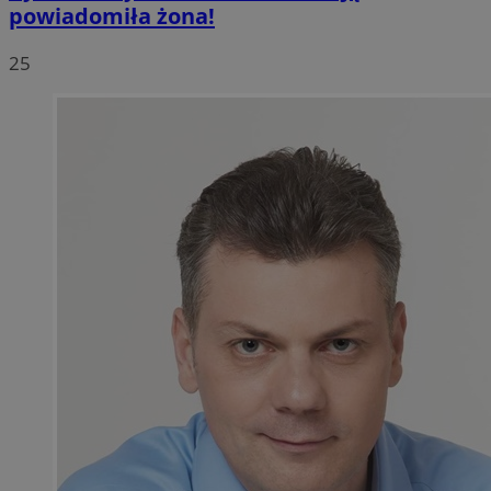
powiadomiła żona!
25