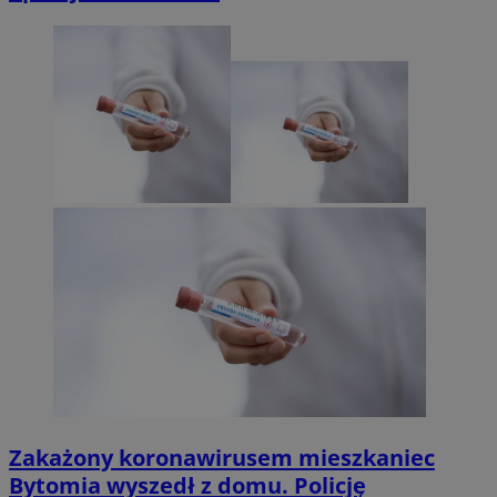
Zakażony koronawirusem mieszkaniec
Bytomia wyszedł z domu. Policję