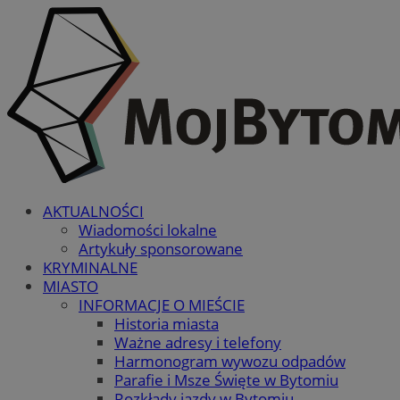
AKTUALNOŚCI
Wiadomości lokalne
Artykuły sponsorowane
KRYMINALNE
MIASTO
INFORMACJE O MIEŚCIE
Historia miasta
Ważne adresy i telefony
Harmonogram wywozu odpadów
Parafie i Msze Święte w Bytomiu
Rozkłady jazdy w Bytomiu