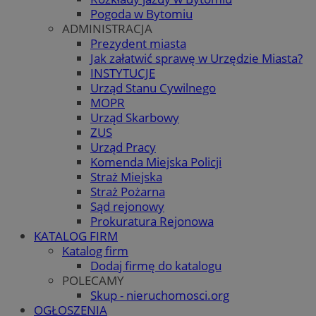
Pogoda w Bytomiu
ADMINISTRACJA
Prezydent miasta
Jak załatwić sprawę w Urzędzie Miasta?
INSTYTUCJE
Urząd Stanu Cywilnego
MOPR
Urząd Skarbowy
ZUS
Urząd Pracy
Komenda Miejska Policji
Straż Miejska
Straż Pożarna
Sąd rejonowy
Prokuratura Rejonowa
KATALOG FIRM
Katalog firm
Dodaj firmę do katalogu
POLECAMY
Skup - nieruchomosci.org
OGŁOSZENIA