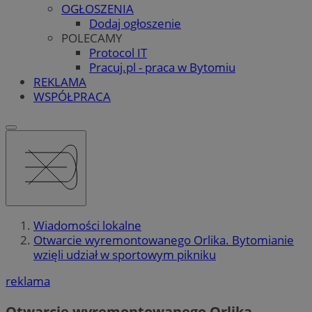
OGŁOSZENIA
Dodaj ogłoszenie
POLECAMY
Protocol IT
Pracuj.pl - praca w Bytomiu
REKLAMA
WSPÓŁPRACA
Wiadomości lokalne
Otwarcie wyremontowanego Orlika. Bytomianie
wzięli udział w sportowym pikniku
reklama
Otwarcie wyremontowanego Orlika.