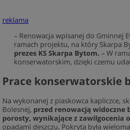
openstat_7lvv2pj2f
FCCDCF
IDE
ustat_mtdvkXhXi15
ustat_4kmuedXpn
reklama
__eoi
ustat_9cqy0z1rXbb
__Secure-
– Renowacja wpisanej do Gminnej Ew
ustat_1dtrlafysd6c
ROLLOUT_TOKEN
_clck
ramach projektu, na który Skarpa B
ustat_i73X2erXxzt
prezes KS Skarpa Bytom.
– W rama
ustat_xb0w4bmX0c
__gpi
SM
konserwatorskim, dzięki czemu udał
ustat_gp2je732q8z
ustat_b5edczww77
MUID
ustat_vul69yjwn41
Prace konserwatorskie b
_ga
ustat_1Xgp7t6wbtr
ustat_Xr6e69X7acd
Na wykonanej z piaskowca kapliczce, skł
ANONCHK
ustat_ta0sug6gbt11
Bolesnej,
przed renowacją widoczne by
__Secure-YNID
porosty, wynikające z zawilgocenia 
_clsk
openstat_frdle466
VISITOR_INFO1_LIV
opadami deszczu. Pokryta była wieloma
ustat_7ievw06x3dw