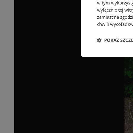
w tym wykorzysty
wyłącznie tej wi
zamiast na zgodz
chwili wycofać s
POKAŻ SZCZ
Niezbędne
Ni
Niezbędne pliki cook
zarządzanie kontem. 
Nazwa