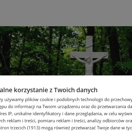
lne korzystanie z Twoich danych
rzy używamy plików cookie i podobnych technologii do przechow
ępu do informacji na Twoim urządzeniu oraz do przetwarzania 
dres IP, unikalne identyfikatory i dane przeglądania, w celu wyświ
h reklam i treści, pomiaru reklam i treści, analizy odbiorców or
tron trzecich (1913)
mogą również przetwarzać Twoje dane w tych