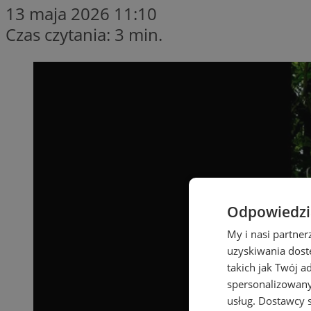
13 maja 2026 11:10
Czas czytania: 3 min.
Odpowiedzia
My i nasi partne
uzyskiwania dost
takich jak Twój a
spersonalizowanyc
usług.
Dostawcy s