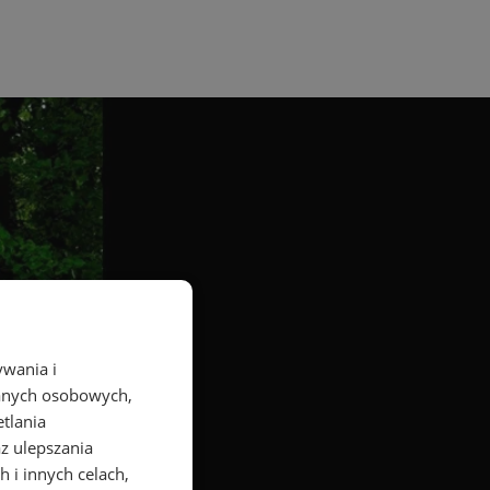
ywania i
danych osobowych,
etlania
az ulepszania
 i innych celach,