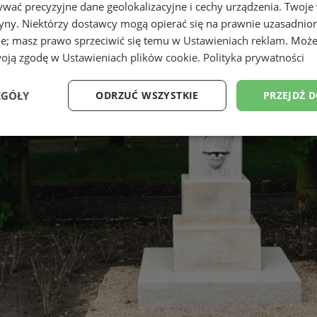
wać precyzyjne dane geolokalizacyjne i cechy urządzenia. Twoje
tryny. Niektórzy dostawcy mogą opierać się na prawnie uzasadnio
ie; masz prawo sprzeciwić się temu w
Ustawieniach reklam
. Może
woją zgodę w
Ustawieniach plików cookie
.
Polityka prywatności
EGÓŁY
ODRZUĆ WSZYSTKIE
PRZEJDŹ 
Wydajność
Targetowanie
Funkcjonalność
Ni
ezbędne
Wydajność
Targetowanie
Funkcjonalność
Niesklasyfikow
ie umożliwiają korzystanie z podstawowych funkcji strony internetowej, takich jak log
Bez niezbędnych plików cookie nie można prawidłowo korzystać ze strony internetowe
Provider
/
Okres
Opis
Domena
przechowywania