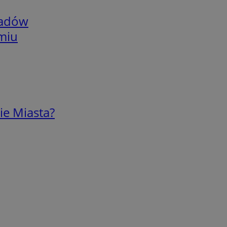
adów
omiu
ie Miasta?