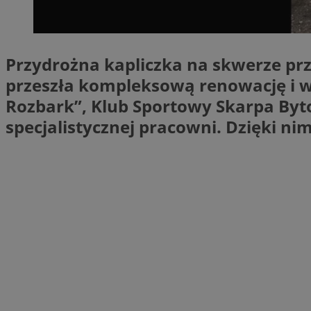
SessID
QeSessID
MvSessID
Przydrożna kapliczka na skwerze prz
VISITOR_PRIVACY_
przeszła kompleksową renowację i w
Rozbark”, Klub Sportowy Skarpa Byt
specjalistycznej pracowni. Dzięki ni
CookieScriptConse
Nazwa
Nazwa
ustat_X0xfqtibku3
Nazwa
openstat_njalceuxw
_clsk
__gads
ustat_geX0nbp6rXf