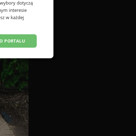
 wybory dotyczą
nym interesie
sz w każdej
DO PORTALU
esklasyfikowane
ane
owanie użytkownika i
j.