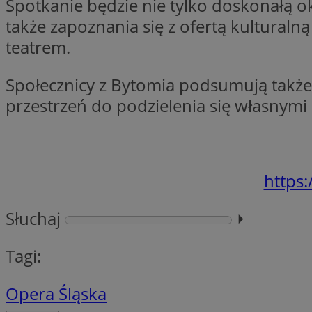
Spotkanie będzie nie tylko doskonałą 
openstat_7lvv2pj2f
FCCDCF
IDE
także zapoznania się z ofertą kultural
ustat_mtdvkXhXi15
ustat_4kmuedXpn
teatrem.
__eoi
ustat_9cqy0z1rXbb
__Secure-
Społecznicy z Bytomia podsumują także m
ustat_1dtrlafysd6c
ROLLOUT_TOKEN
_clck
przestrzeń do podzielenia się własnymi
ustat_i73X2erXxzt
ustat_xb0w4bmX0c
__gpi
SM
ustat_gp2je732q8z
ustat_b5edczww77
https
MUID
ustat_vul69yjwn41
_ga
ustat_1Xgp7t6wbtr
Słuchaj
⏵︎
ustat_Xr6e69X7acd
ANONCHK
ustat_ta0sug6gbt11
Tagi:
__Secure-YNID
_clsk
openstat_frdle466
Opera Śląska
VISITOR_INFO1_LIV
ustat_7ievw06x3dw