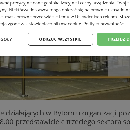
wać precyzyjne dane geolokalizacyjne i cechy urządzenia. Twoje
tryny. Niektórzy dostawcy mogą opierać się na prawnie uzasadnio
ie; masz prawo sprzeciwić się temu w
Ustawieniach reklam
. Może
woją zgodę w
Ustawieniach plików cookie
.
Polityka prywatności
EGÓŁY
ODRZUĆ WSZYSTKIE
PRZEJDŹ 
Wydajność
Targetowanie
Funkcjonalność
Ni
ezbędne
Wydajność
Targetowanie
Funkcjonalność
Niesklasyfikow
ie umożliwiają korzystanie z podstawowych funkcji strony internetowej, takich jak log
 działających w Bytomiu organizacji poz
Bez niezbędnych plików cookie nie można prawidłowo korzystać ze strony internetowe
.00 przedstawiciele trzeciego sektora 
Provider
/
Okres
Opis
Domena
przechowywania