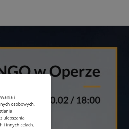
ywania i
danych osobowych,
etlania
az ulepszania
 i innych celach,