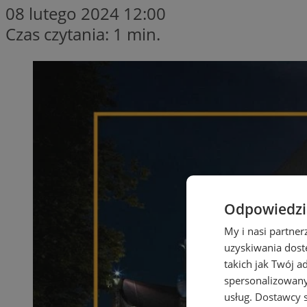
08 lutego 2024 12:00
Czas czytania: 1 min.
Odpowiedzia
My i nasi partne
uzyskiwania dost
takich jak Twój a
spersonalizowanyc
usług.
Dostawcy s