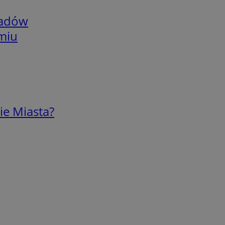
adów
omiu
ie Miasta?