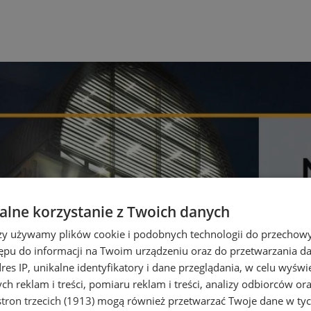
lne korzystanie z Twoich danych
rzy używamy plików cookie i podobnych technologii do przechow
ępu do informacji na Twoim urządzeniu oraz do przetwarzania 
dres IP, unikalne identyfikatory i dane przeglądania, w celu wyświ
h reklam i treści, pomiaru reklam i treści, analizy odbiorców or
tron trzecich (1913)
mogą również przetwarzać Twoje dane w tych