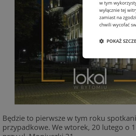
w tym wykorzysty
wyłącznie tej wi
zamiast na zgodz
chwili wycofać s
POKAŻ SZCZ
Niezbędne
Ni
Niezbędne pliki cook
Będzie to pierwsze w tym roku spotkanie
zarządzanie kontem. 
przypadkowe. We wtorek, 20 lutego o 18
Nazwa