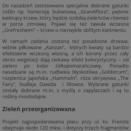
Do nasadzeń zastosowano specjalnie dobrane gatunki
roślin np. hortensję bukietową „Grandiflora”, pięknie
kwitnący krzew, który będzie ozdobą zieleńców również
w porze zimowej. Pojawi się też tawuła wczesna
„Grefresheim” – krzew o niezwykle obfitym kwitnieniu.
W ramach zadania zostaną też posadzone drzewa:
wiśnie piłkowane „Kanzan”, których kwiaty są bardzo
efektowne wczesną wiosną, a ich korony przez cały
okres wegetacji dają ciekawy efekt kolorystyczny – od
zieleni po kolor żółtopomarańczowy. Ponadto
nasadzane są m.in. rudbekia błyskotliwa „Goldstrum”,
rozplenica japońska „Hammeln”, róża okrywowa „The
Fairy”, budleja Dawida i liliowce. Wybrane gatunki
zostały dobrane m.in. z myślą o zapylaczach i są to
rośliny miododajne.
Zieleń przeorganizowana
Projekt zagospodarowania placu przy ul. ks. Frenzla
obejmuje około 120 mkw. i dotyczy trzech fragmentów