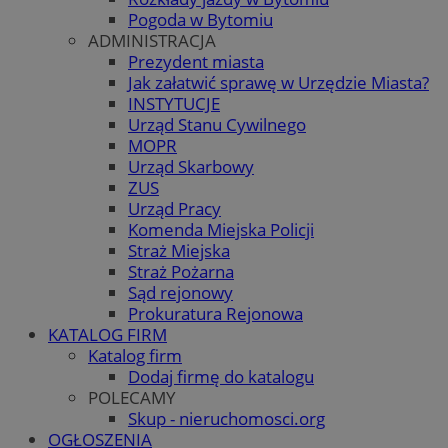
Pogoda w Bytomiu
ADMINISTRACJA
Prezydent miasta
Jak załatwić sprawę w Urzędzie Miasta?
INSTYTUCJE
Urząd Stanu Cywilnego
MOPR
Urząd Skarbowy
ZUS
Urząd Pracy
Komenda Miejska Policji
Straż Miejska
Straż Pożarna
Sąd rejonowy
Prokuratura Rejonowa
KATALOG FIRM
Katalog firm
Dodaj firmę do katalogu
POLECAMY
Skup - nieruchomosci.org
OGŁOSZENIA