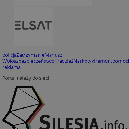
policja
Zatrzymanie
Mariusz
Wołosz
bezpieczeństwo
Kradzież
Narkotyki
remont
pomoc
reklama
Portal należy do sieci