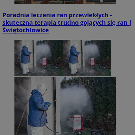
Poradnia leczenia ran przewlekłych -
skuteczna terapia trudno gojących się ran |
Świętochłowice