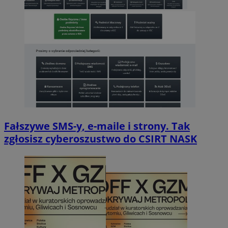
Fałszywe SMS-y, e-maile i strony. Tak
zgłosisz cyberoszustwo do CSIRT NASK