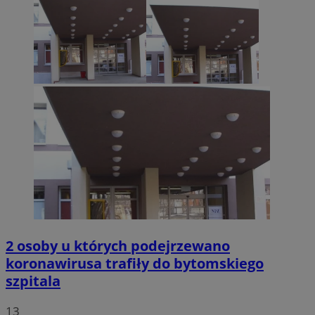
2 osoby u których podejrzewano
koronawirusa trafiły do bytomskiego
szpitala
13