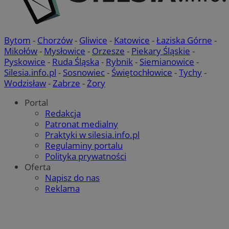
Bytom
-
Chorzów
-
Gliwice
-
Katowice
-
Łaziska Górne
-
Mikołów
-
Mysłowice
-
Orzesze
-
Piekary Śląskie
-
Pyskowice
-
Ruda Śląska
-
Rybnik
-
Siemianowice
-
Silesia.info.pl
-
Sosnowiec
-
Świętochłowice
-
Tychy
-
Wodzisław
-
Zabrze
-
Żory
Portal
Redakcja
Patronat medialny
Praktyki w silesia.info.pl
Regulaminy portalu
Polityka prywatności
Oferta
Napisz do nas
Reklama