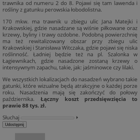
trawnika od numeru 2 do 8. Pojawi się tam lawenda i
rośliny z gatunku perowskia łobodolistna.
170 mkw. ma trawnik u zbiegu ulic Jana Matejki i
Krakowskiej, gdzie nasadzane są wiśnie piłkowane oraz
krzewy, byliny i trawy ozdobne. Podobną powierzchnię
ma też rewitalizowany obszar przy zbiegu ulic
Krakowskiej i Stanisława Witczaka, gdzie pojawi się niska
roślinność. Ładniej będzie też na pl. Szalonka w
Łagiewnikach, gdzie nasadzone zostaną krzewy o
intensywnym zapachu, takie, jak: jaśminowce czy lilaki.
We wszystkich lokalizacjach do nasadzeń wybrano takie
gatunki, które wizualne będą atrakcyjne o każdej porze
roku. Nasadzenia mają się zakończyć do połowy
października.
Łączny koszt przedsięwzięcia to
prawie 88 tys. zł.
Słuchaj
⏵︎
Udostępnij