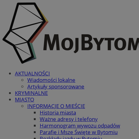
AKTUALNOŚCI
Wiadomości lokalne
Artykuły sponsorowane
KRYMINALNE
MIASTO
INFORMACJE O MIEŚCIE
Historia miasta
Ważne adresy i telefony
Harmonogram wywozu odpadów
Parafie i Msze Święte w Bytomiu
Rozkłady jazdy w Bytomiu