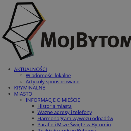
AKTUALNOŚCI
Wiadomości lokalne
Artykuły sponsorowane
KRYMINALNE
MIASTO
INFORMACJE O MIEŚCIE
Historia miasta
Ważne adresy i telefony
Harmonogram wywozu odpadów
Parafie i Msze Święte w Bytomiu
Rozkłady jazdy w Bytomiu