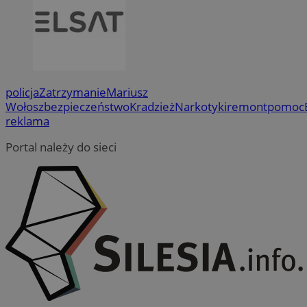
policja
Zatrzymanie
Mariusz
Wołosz
bezpieczeństwo
Kradzież
Narkotyki
remont
pomoc
reklama
Portal należy do sieci