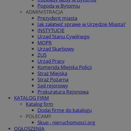
Pogoda w Bytomiu
ADMINISTRACJA
Prezydent miasta
Jak załatwić sprawę w Urzędzie Miasta?
INSTYTUCJE
Urząd Stanu Cywilnego
MOPR
Urząd Skarbowy
ZUS
Urząd Pracy
Komenda Miejska Policji
Straż Miejska
Straż Pożarna
Sąd rejonowy
Prokuratura Rejonowa
KATALOG FIRM
Katalog firm
Dodaj firmę do katalogu
POLECAMY
Skup - nieruchomosci.org
OGŁOSZENIA