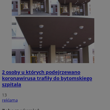
2 osoby u których podejrzewano
koronawirusa trafiły do bytomskiego
szpitala
13
reklama