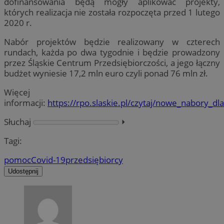
dofinansowania będą mogły aplikować projekty,
których realizacja nie została rozpoczęta przed 1 lutego
2020 r.
Nabór projektów będzie realizowany w czterech
rundach, każda po dwa tygodnie i będzie prowadzony
przez Śląskie Centrum Przedsiębiorczości, a jego łączny
budżet wyniesie 17,2 mln euro czyli ponad 76 mln zł.
Więcej
informacji:
https://rpo.slaskie.pl/czytaj/nowe_nabory_d
Słuchaj
⏵︎
Tagi:
pomoc
Covid-19
przedsiębiorcy
Udostępnij