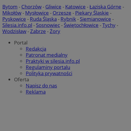
Bytom
-
Chorzów
-
Gliwice
-
Katowice
-
Łaziska Górne
-
Mikołów
-
Mysłowice
-
Orzesze
-
Piekary Śląskie
-
Pyskowice
-
Ruda Śląska
-
Rybnik
-
Siemianowice
-
Silesia.info.pl
-
Sosnowiec
-
Świętochłowice
-
Tychy
-
Wodzisław
-
Zabrze
-
Żory
Portal
Redakcja
Patronat medialny
Praktyki w silesia.info.pl
Regulaminy portalu
Polityka prywatności
Oferta
Napisz do nas
Reklama