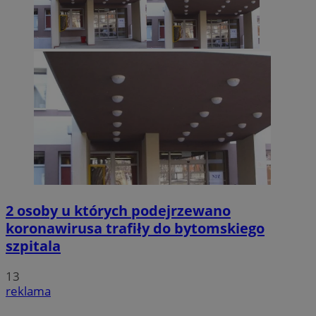
2 osoby u których podejrzewano
koronawirusa trafiły do bytomskiego
szpitala
13
reklama