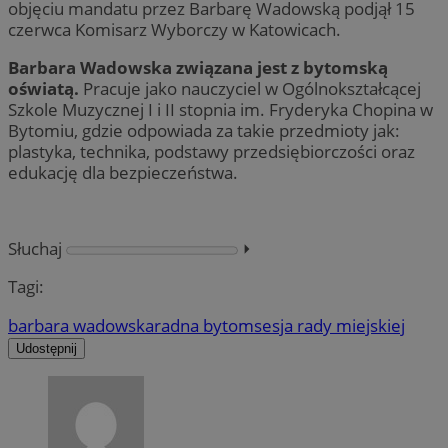
objęciu mandatu przez Barbarę Wadowską podjął 15
czerwca Komisarz Wyborczy w Katowicach.
Barbara Wadowska związana jest z bytomską
oświatą.
Pracuje jako nauczyciel w Ogólnokształcącej
Szkole Muzycznej I i II stopnia im. Fryderyka Chopina w
Bytomiu, gdzie odpowiada za takie przedmioty jak:
plastyka, technika, podstawy przedsiębiorczości oraz
edukację dla bezpieczeństwa.
Słuchaj
⏵︎
Tagi:
barbara wadowska
radna bytom
sesja rady miejskiej
Udostępnij