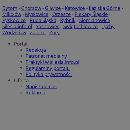
Bytom
-
Chorzów
-
Gliwice
-
Katowice
-
Łaziska Górne
-
Mikołów
-
Mysłowice
-
Orzesze
-
Piekary Śląskie
-
Pyskowice
-
Ruda Śląska
-
Rybnik
-
Siemianowice
-
Silesia.info.pl
-
Sosnowiec
-
Świętochłowice
-
Tychy
-
Wodzisław
-
Zabrze
-
Żory
Portal
Redakcja
Patronat medialny
Praktyki w silesia.info.pl
Regulaminy portalu
Polityka prywatności
Oferta
Napisz do nas
Reklama