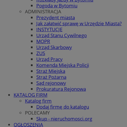
Pogoda w Bytomiu
ADMINISTRACJA
Prezydent miasta
Jak załatwić sprawę w Urzędzie Miasta?
INSTYTUCJE
Urząd Stanu Cywilnego
MOPR
Urząd Skarbowy
ZUS
Urząd Pracy
Komenda Miejska Policji
Straż Miejska
Straż Pożarna
Sąd rejonowy
Prokuratura Rejonowa
KATALOG FIRM
Katalog firm
Dodaj firmę do katalogu
POLECAMY
Skup - nieruchomosci.org
OGŁOSZENIA