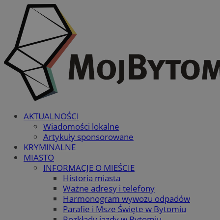
AKTUALNOŚCI
Wiadomości lokalne
Artykuły sponsorowane
KRYMINALNE
MIASTO
INFORMACJE O MIEŚCIE
Historia miasta
Ważne adresy i telefony
Harmonogram wywozu odpadów
Parafie i Msze Święte w Bytomiu
Rozkłady jazdy w Bytomiu