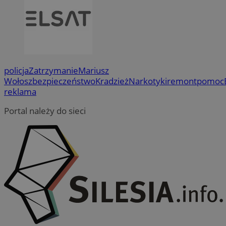
policja
Zatrzymanie
Mariusz
Wołosz
bezpieczeństwo
Kradzież
Narkotyki
remont
pomoc
reklama
Portal należy do sieci