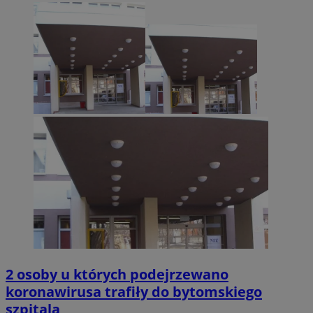
2 osoby u których podejrzewano
koronawirusa trafiły do bytomskiego
szpitala