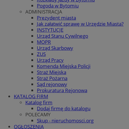
Pogoda w Bytomiu
ADMINISTRACJA
Prezydent miasta
Jak załatwić sprawę w Urzędzie Miasta?
INSTYTUCJE
Urząd Stanu Cywilnego
MOPR
Urząd Skarbowy
ZUS
Urząd Pracy
Komenda Miejska Policji
Straż Miejska
Straż Pożarna
Sąd rejonowy
Prokuratura Rejonowa
KATALOG FIRM
Katalog firm
Dodaj firmę do katalogu
POLECAMY
Skup - nieruchomosci.org
OGŁOSZENIA