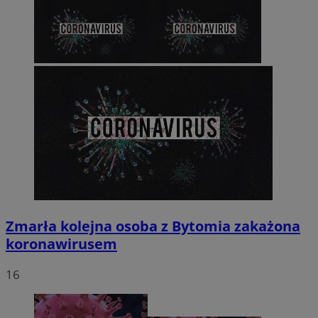
Zmarła kolejna osoba z Bytomia zakażona
koronawirusem
16