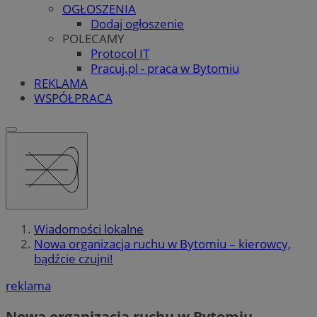
OGŁOSZENIA
Dodaj ogłoszenie
POLECAMY
Protocol IT
Pracuj.pl - praca w Bytomiu
REKLAMA
WSPÓŁPRACA
Wiadomości lokalne
Nowa organizacja ruchu w Bytomiu – kierowcy,
bądźcie czujni!
reklama
Nowa organizacja ruchu w Bytomiu –