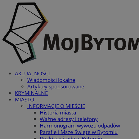
AKTUALNOŚCI
Wiadomości lokalne
Artykuły sponsorowane
KRYMINALNE
MIASTO
INFORMACJE O MIEŚCIE
Historia miasta
Ważne adresy i telefony
Harmonogram wywozu odpadów
Parafie i Msze Święte w Bytomiu
Rozkłady jazdy w Bytomiu