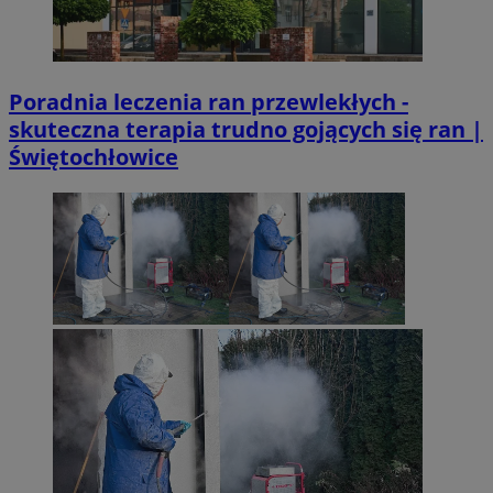
Poradnia leczenia ran przewlekłych -
skuteczna terapia trudno gojących się ran |
Świętochłowice