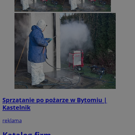
Sprzątanie po pożarze w Bytomiu |
Kastelnik
reklama
Katalog firm