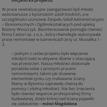
inicjatorka projektu.
W prace rewitalizacyjne zaangażowani byli młodzi
wolontariusze z bytomskich szkół średnich, a w
szczególności uczniowie Zespołu Szkół Administracyjno
– Ekonomicznych i Ogólnokształcących pod opieką
Bożeny Winszczyk. Bezinteresownie pomogła również
firma Castori sp. z o.o., która równolegle wykonywała
prace remontowe w kamienicach przy ul. Musialika 1-
3.
– Jednym z celów projektu było włączenie
młodych ludzi w aktywne dbanie o otaczającą
nas przestrzeń. Nasza młodzież doskonale
poradziła sobie z prostymi pracami
remontowymi, takimi jak skuwanie
elementów tynku czy malowanie ściany.
Mamy w Bytomiu naprawdę chętną do
pomocy i zdolną młodzież. Nie bez znaczenia
było również wsparcie profesjonalnej firmy
budowlanej, dzięki której nad ścianą pojawiło
się zadaszenie
– mówi Magdalena