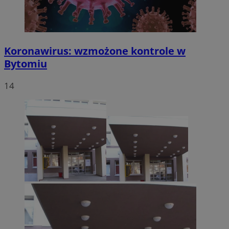
Koronawirus: wzmożone kontrole w
Bytomiu
14