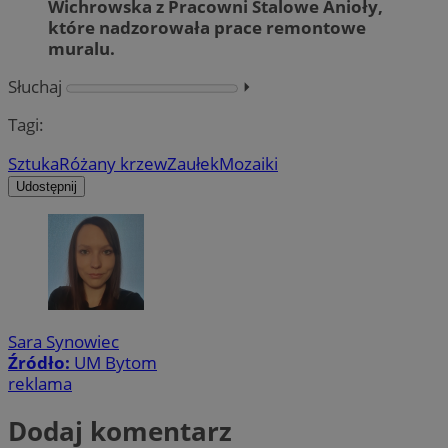
Wichrowska z Pracowni Stalowe Anioły,
które nadzorowała prace remontowe
muralu.
Słuchaj
⏵︎
Tagi:
Sztuka
Różany krzew
Zaułek
Mozaiki
Udostępnij
Sara Synowiec
Źródło:
UM Bytom
reklama
Dodaj komentarz