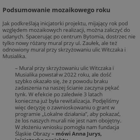
Podsumowanie mozaikowego roku
Jak podkreślają inicjatorki projektu, mijający rok pod
względem mozaikowych realizacji, można zaliczyć do
udanych. Spacerując po centrum Bytomia, dostrzec nie
tylko nowy różany mural przy ul. Zaułek, ale też
odnowiony mural przy skrzyżowaniu ulic Witczaka i
Musialika.
– Mural przy skrzyżowaniu ulic Witczaka i
Musialika powstał w 2022 roku, ale dość
szybko okazało się, że z powodu braku
zadaszenia na naszej ścianie zaczyna pękać
tynk. W efekcie po zaledwie 3 latach
konieczna już była rewitalizacja. Podjęliśmy
więc decyzję o zawnioskowaniu o grant w
programie „Lokalne działania”, aby pokazać,
że los naszych murali nie jest nam obojętny.
W złożeniu wniosku pomogła nam fundacja
Śląskie Obrazy
– mówi Anna Jurys,