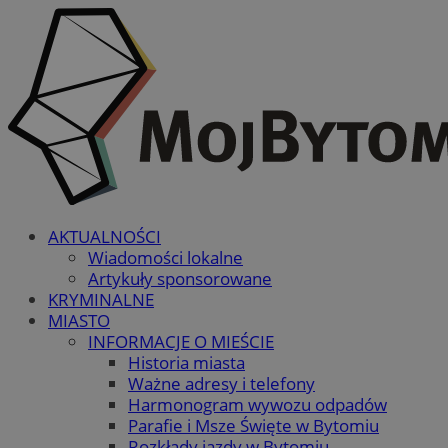
AKTUALNOŚCI
Wiadomości lokalne
Artykuły sponsorowane
KRYMINALNE
MIASTO
INFORMACJE O MIEŚCIE
Historia miasta
Ważne adresy i telefony
Harmonogram wywozu odpadów
Parafie i Msze Święte w Bytomiu
Rozkłady jazdy w Bytomiu