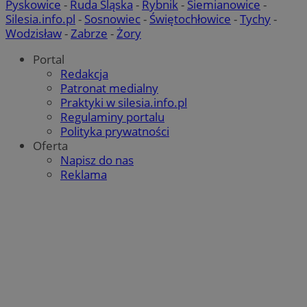
Pyskowice
-
Ruda Śląska
-
Rybnik
-
Siemianowice
-
Silesia.info.pl
-
Sosnowiec
-
Świętochłowice
-
Tychy
-
Wodzisław
-
Zabrze
-
Żory
Portal
Redakcja
Patronat medialny
Praktyki w silesia.info.pl
Regulaminy portalu
Polityka prywatności
Oferta
Napisz do nas
Reklama