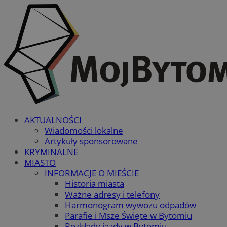
AKTUALNOŚCI
Wiadomości lokalne
Artykuły sponsorowane
KRYMINALNE
MIASTO
INFORMACJE O MIEŚCIE
Historia miasta
Ważne adresy i telefony
Harmonogram wywozu odpadów
Parafie i Msze Święte w Bytomiu
Rozkłady jazdy w Bytomiu