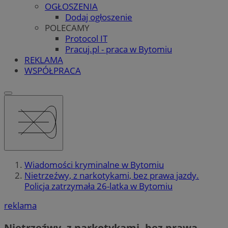
OGŁOSZENIA
Dodaj ogłoszenie
POLECAMY
Protocol IT
Pracuj.pl - praca w Bytomiu
REKLAMA
WSPÓŁPRACA
Wiadomości kryminalne w Bytomiu
Nietrzeźwy, z narkotykami, bez prawa jazdy.
Policja zatrzymała 26-latka w Bytomiu
reklama
Nietrzeźwy, z narkotykami, bez prawa