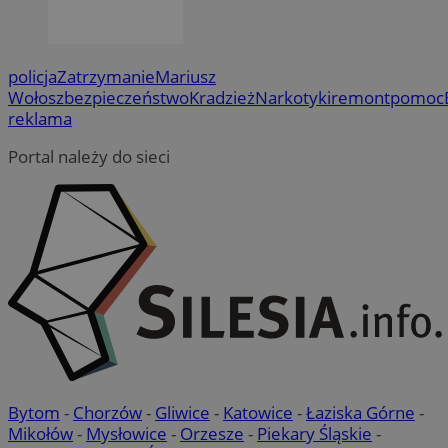
policja
Zatrzymanie
Mariusz
Wołosz
bezpieczeństwo
Kradzież
Narkotyki
remont
pomoc
reklama
Portal należy do sieci
Bytom
-
Chorzów
-
Gliwice
-
Katowice
-
Łaziska Górne
-
Mikołów
-
Mysłowice
-
Orzesze
-
Piekary Śląskie
-