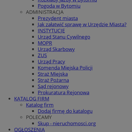
Pogoda w Bytomiu
ADMINISTRACJA
Prezydent miasta
Jak załatwić sprawę w Urzędzie Miasta?
INSTYTUCJE
Urząd Stanu Cywilnego
MOPR
Urząd Skarbowy
ZUS
Urząd Pracy
Komenda Miejska Policji
Straż Miejska
Straż Pożarna
Sąd rejonowy
Prokuratura Rejonowa
KATALOG FIRM
Katalog firm
Dodaj firmę do katalogu
POLECAMY
Skup - nieruchomosci.org
OGŁOSZENIA