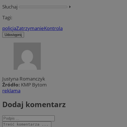
Słuchaj
⏵︎
Tagi:
policja
Zatrzymanie
Kontrola
Udostępnij
Justyna Romanczyk
Źródło:
KMP Bytom
reklama
Dodaj komentarz