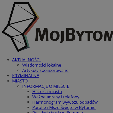
AKTUALNOŚCI
Wiadomości lokalne
Artykuły sponsorowane
KRYMINALNE
MIASTO
INFORMACJE O MIEŚCIE
Historia miasta
Ważne adresy i telefony
Harmonogram wywozu odpadów
Parafie i Msze Święte w Bytomiu
Rozkłady jazdy w Bytomiu