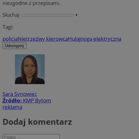
niezgodne z przepisami.
Słuchaj
⏵︎
Tagi:
policja
Nietrzeźwy kierowca
Hulajnoga elektryczna
Udostępnij
Sara Synowiec
Źródło:
KMP Bytom
reklama
Dodaj komentarz