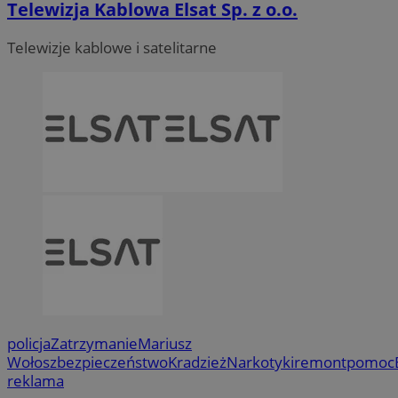
Telewizja Kablowa Elsat Sp. z o.o.
Telewizje kablowe i satelitarne
policja
Zatrzymanie
Mariusz
Wołosz
bezpieczeństwo
Kradzież
Narkotyki
remont
pomoc
reklama