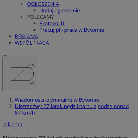
OGŁOSZENIA
Dodaj ogłoszenie
POLECAMY
Protocol IT
Pracuj.pl - praca w Bytomiu
REKLAMA
WSPÓŁPRACA
Wiadomości kryminalne w Bytomiu
Nietrzeźwy 27-latek pędził na hulajnodze ponad
57 km/h
reklama
Nietrzeźwy 27-latek pędził na hulajnodze