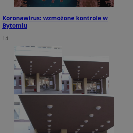
Koronawirus: wzmożone kontrole w
Bytomiu
14