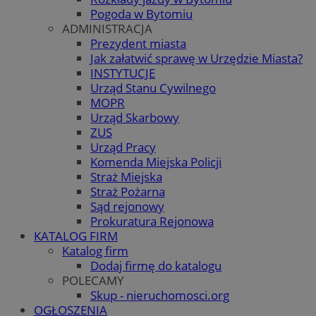
Pogoda w Bytomiu
ADMINISTRACJA
Prezydent miasta
Jak załatwić sprawę w Urzędzie Miasta?
INSTYTUCJE
Urząd Stanu Cywilnego
MOPR
Urząd Skarbowy
ZUS
Urząd Pracy
Komenda Miejska Policji
Straż Miejska
Straż Pożarna
Sąd rejonowy
Prokuratura Rejonowa
KATALOG FIRM
Katalog firm
Dodaj firmę do katalogu
POLECAMY
Skup - nieruchomosci.org
OGŁOSZENIA