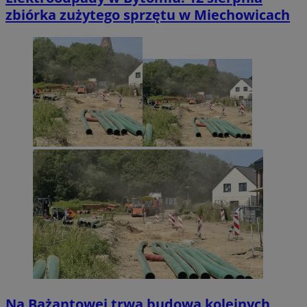
zbiórka zużytego sprzętu w Miechowicach
Na Bażantowej trwa budowa kolejnych