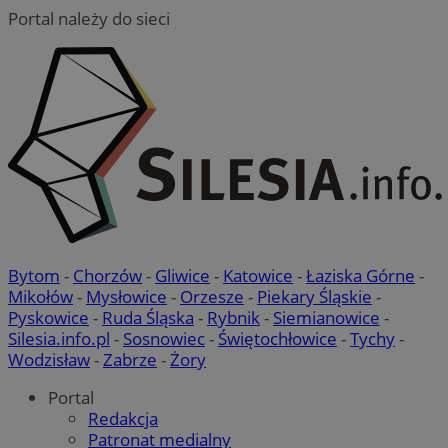
Portal należy do sieci
Bytom
-
Chorzów
-
Gliwice
-
Katowice
-
Łaziska Górne
-
Mikołów
-
Mysłowice
-
Orzesze
-
Piekary Śląskie
-
Pyskowice
-
Ruda Śląska
-
Rybnik
-
Siemianowice
-
Silesia.info.pl
-
Sosnowiec
-
Świętochłowice
-
Tychy
-
Wodzisław
-
Zabrze
-
Żory
Portal
Redakcja
Patronat medialny