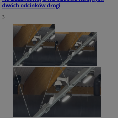
dwóch odcinków drogi
3