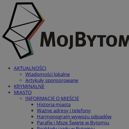
AKTUALNOŚCI
Wiadomości lokalne
Artykuły sponsorowane
KRYMINALNE
MIASTO
INFORMACJE O MIEŚCIE
Historia miasta
Ważne adresy i telefony
Harmonogram wywozu odpadów
Parafie i Msze Święte w Bytomiu
Rozkłady jazdy w Bytomiu