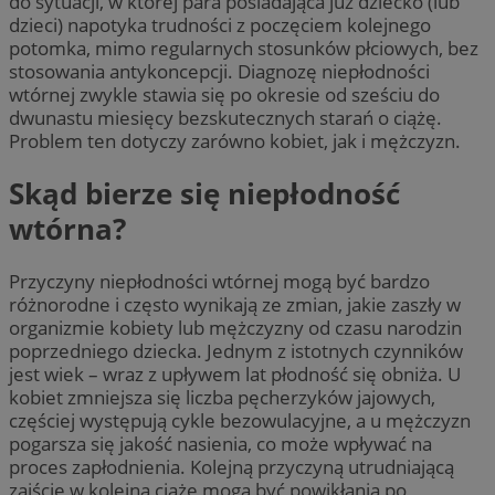
do sytuacji, w której para posiadająca już dziecko (lub
dzieci) napotyka trudności z poczęciem kolejnego
potomka, mimo regularnych stosunków płciowych, bez
stosowania antykoncepcji. Diagnozę niepłodności
wtórnej zwykle stawia się po okresie od sześciu do
dwunastu miesięcy bezskutecznych starań o ciążę.
Problem ten dotyczy zarówno kobiet, jak i mężczyzn.
Skąd bierze się niepłodność
wtórna?
Przyczyny niepłodności wtórnej mogą być bardzo
różnorodne i często wynikają ze zmian, jakie zaszły w
organizmie kobiety lub mężczyzny od czasu narodzin
poprzedniego dziecka. Jednym z istotnych czynników
jest wiek – wraz z upływem lat płodność się obniża. U
kobiet zmniejsza się liczba pęcherzyków jajowych,
częściej występują cykle bezowulacyjne, a u mężczyzn
pogarsza się jakość nasienia, co może wpływać na
proces zapłodnienia. Kolejną przyczyną utrudniającą
zajście w kolejną ciążę mogą być powikłania po