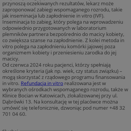
przynoszą oczekiwanych rezultatów, lekarz może
zaproponować zabiegi wspomaganego rozrodu, takie
jak inseminacja lub zapłodnienie in vitro (IVF).
Inseminacja to zabieg, który polega na wprowadzeniu
odpowiednio przygotowanych w laboratorium
plemników partnera bezpośrednio do macicy kobiety,
co zwiększa szanse na zapłodnienie. Z kolei metoda in
vitro polega na zapłodnieniu komórki jajowej poza
organizmem kobiety i przeniesieniu zarodka do jej
macicy.
Od czerwca 2024 roku pacjenci, którzy spełniają
określone kryteria (jak np. wiek, czy status związku) –
mogą skorzystać z rządowego programu finansowania
in vitro.
Refundacja in vitro
realizowana jest w
wybranych ośrodkach wspomaganego rozrodu, także w
Klinice Bocian w Katowicach, zlokalizowanej przy ul.
Dąbrówki 13. Na konsultację w tej placówce można
umówić się telefonicznie, dzwoniąc pod numer +48 32
701 04 60.