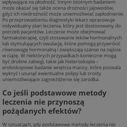
wpływające na płodność. Innym istotnym badaniem
może okazać się także ocena drożności jajowodów,
gdyż ich niedrożność może uniemożliwiać zapłodnienie.
Po przeprowadzeniu diagnostyki lekarz opracowuje
indywidualny plan leczenia, który jest dostosowany do
potrzeb pacjentów. Leczenie może obejmować
farmakoterapię, czyli stosowanie leków hormonalnych
lub stymulujących owulację, które pomogą przywrócić
równowagę hormonalną i zwiększają szanse na zajście
w ciążę. W niektórych przypadkach konieczne mogą
być drobne zabiegi, takie jak histeroskopia –
endoskopowe badanie wnętrza macicy, które pozwala
wykryć i usunąć ewentualne polipy lub zrosty
uniemożliwiające zagnieżdżenie się zarodka.
Co jeśli podstawowe metody
leczenia nie przynoszą
pożądanych efektów?
W sytuacjach, gdy podstawowe metody leczenia nie