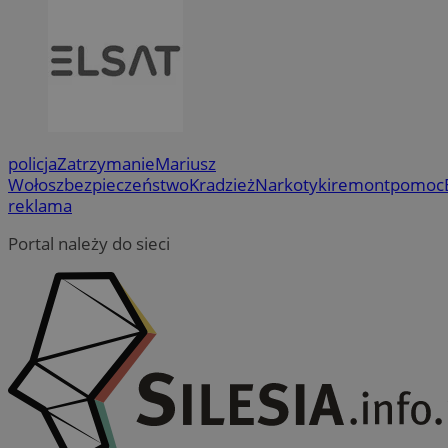
policja
Zatrzymanie
Mariusz
Wołosz
bezpieczeństwo
Kradzież
Narkotyki
remont
pomoc
reklama
Portal należy do sieci