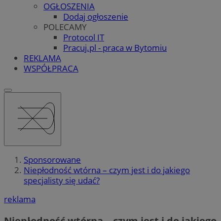
OGŁOSZENIA
Dodaj ogłoszenie
POLECAMY
Protocol IT
Pracuj.pl - praca w Bytomiu
REKLAMA
WSPÓŁPRACA
Sponsorowane
Niepłodność wtórna – czym jest i do jakiego
specjalisty się udać?
reklama
Niepłodność wtórna – czym jest i do jakiego