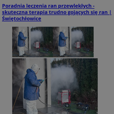
Poradnia leczenia ran przewlekłych -
skuteczna terapia trudno gojących się ran |
Świętochłowice