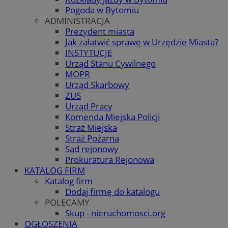
Pogoda w Bytomiu
ADMINISTRACJA
Prezydent miasta
Jak załatwić sprawę w Urzędzie Miasta?
INSTYTUCJE
Urząd Stanu Cywilnego
MOPR
Urząd Skarbowy
ZUS
Urząd Pracy
Komenda Miejska Policji
Straż Miejska
Straż Pożarna
Sąd rejonowy
Prokuratura Rejonowa
KATALOG FIRM
Katalog firm
Dodaj firmę do katalogu
POLECAMY
Skup - nieruchomosci.org
OGŁOSZENIA