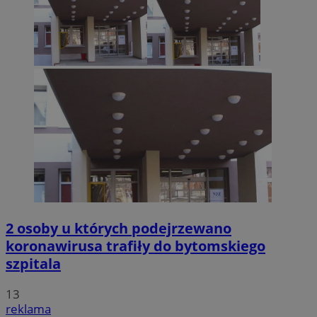
2 osoby u których podejrzewano
koronawirusa trafiły do bytomskiego
szpitala
13
reklama