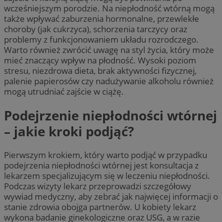
wcześniejszym porodzie. Na niepłodność wtórną mogą
także wpływać zaburzenia hormonalne, przewlekłe
choroby (jak cukrzyca), schorzenia tarczycy oraz
problemy z funkcjonowaniem układu rozrodczego.
Warto również zwrócić uwagę na styl życia, który może
mieć znaczący wpływ na płodność. Wysoki poziom
stresu, niezdrowa dieta, brak aktywności fizycznej,
palenie papierosów czy nadużywanie alkoholu również
mogą utrudniać zajście w ciążę.
Podejrzenie niepłodności wtórnej
– jakie kroki podjąć?
Pierwszym krokiem, który warto podjąć w przypadku
podejrzenia niepłodności wtórnej jest konsultacja z
lekarzem specjalizującym się w leczeniu niepłodności.
Podczas wizyty lekarz przeprowadzi szczegółowy
wywiad medyczny, aby zebrać jak najwięcej informacji o
stanie zdrowia obojga partnerów. U kobiety lekarz
wykona badanie ginekologiczne oraz USG, a w razie