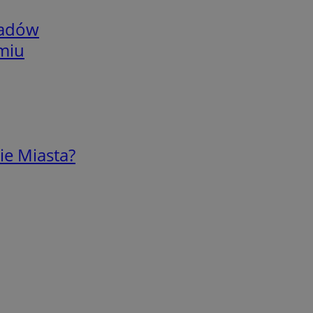
adów
omiu
ie Miasta?