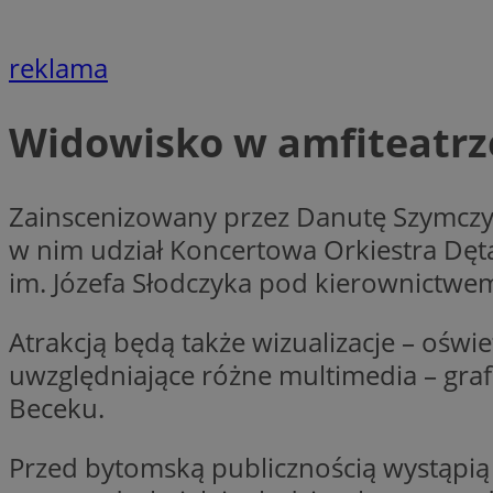
openstat_7lvv2pj2f
FCCDCF
IDE
ustat_mtdvkXhXi15
reklama
ustat_4kmuedXpn
__eoi
ustat_9cqy0z1rXbb
__Secure-
Widowisko w amfiteatrz
ustat_1dtrlafysd6c
ROLLOUT_TOKEN
_clck
ustat_i73X2erXxzt
ustat_xb0w4bmX0c
Zainscenizowany przez Danutę Szymczyk 
__gpi
SM
ustat_gp2je732q8z
w nim udział Koncertowa Orkiestra Dęt
ustat_b5edczww77
im. Józefa Słodczyka pod kierownictwe
MUID
ustat_vul69yjwn41
_ga
ustat_1Xgp7t6wbtr
Atrakcją będą także wizualizacje – oświ
ustat_Xr6e69X7acd
uwzględniające różne multimedia – grafi
ANONCHK
ustat_ta0sug6gbt11
Beceku.
__Secure-YNID
_clsk
openstat_frdle466
Przed bytomską publicznością wystąpią s
VISITOR_INFO1_LIV
ustat_7ievw06x3dw