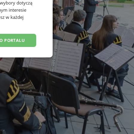
 wybory dotyczą
nym interesie
sz w każdej
DO PORTALU
esklasyfikowane
ane
owanie użytkownika i
j.