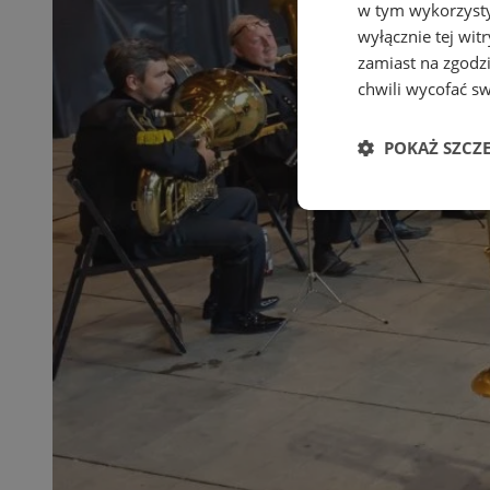
w tym wykorzysty
wyłącznie tej wi
zamiast na zgodz
chwili wycofać s
POKAŻ SZCZ
Niezbędne
Ni
Niezbędne pliki cook
zarządzanie kontem. 
Nazwa