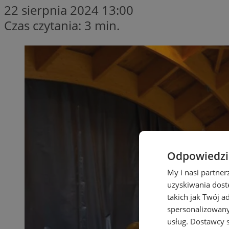
22 sierpnia 2024 13:00
Czas czytania: 3 min.
Odpowiedzia
My i nasi partne
uzyskiwania dost
takich jak Twój a
spersonalizowanyc
usług.
Dostawcy s