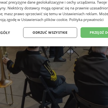
wać precyzyjne dane geolokalizacyjne i cechy urządzenia. Twoje
tryny. Niektórzy dostawcy mogą opierać się na prawnie uzasadnio
ie; masz prawo sprzeciwić się temu w
Ustawieniach reklam
. Może
woją zgodę w
Ustawieniach plików cookie
.
Polityka prywatności
EGÓŁY
ODRZUĆ WSZYSTKIE
PRZEJDŹ 
Wydajność
Targetowanie
Funkcjonalność
Ni
ezbędne
Wydajność
Targetowanie
Funkcjonalność
Niesklasyfikow
ie umożliwiają korzystanie z podstawowych funkcji strony internetowej, takich jak log
Bez niezbędnych plików cookie nie można prawidłowo korzystać ze strony internetowe
Provider
/
Okres
Opis
Domena
przechowywania