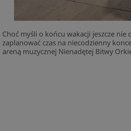
SessID
QeSessID
MvSessID
VISITOR_PRIVACY_
Choć myśli o końcu wakacji jeszcze nie 
zaplanować czas na niecodzienny koncert
areną muzycznej Nienadętej Bitwy Orki
CookieScriptConse
Nazwa
Nazwa
ustat_X0xfqtibku3
Nazwa
openstat_njalceuxw
_clsk
__gads
ustat_geX0nbp6rXf