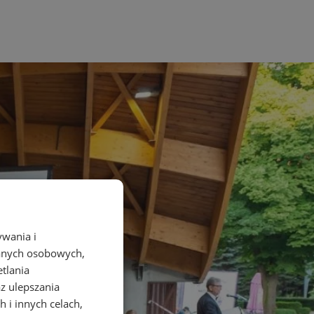
ywania i
danych osobowych,
etlania
az ulepszania
 i innych celach,