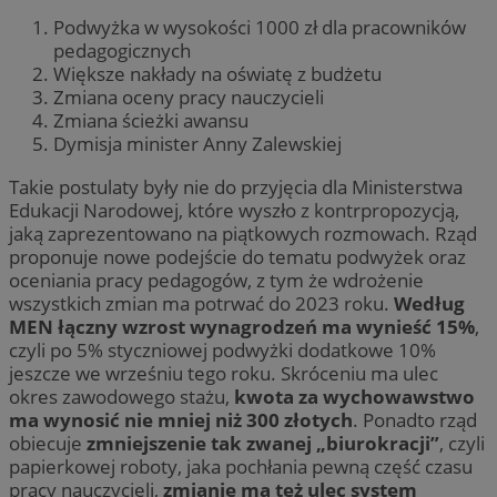
Podwyżka w wysokości 1000 zł dla pracowników
pedagogicznych
Większe nakłady na oświatę z budżetu
Zmiana oceny pracy nauczycieli
Zmiana ścieżki awansu
Dymisja minister Anny Zalewskiej
Takie postulaty były nie do przyjęcia dla Ministerstwa
Edukacji Narodowej, które wyszło z kontrpropozycją,
jaką zaprezentowano na piątkowych rozmowach. Rząd
proponuje nowe podejście do tematu podwyżek oraz
oceniania pracy pedagogów, z tym że wdrożenie
wszystkich zmian ma potrwać do 2023 roku.
Według
MEN łączny wzrost wynagrodzeń ma wynieść 15%
,
czyli po 5% styczniowej podwyżki dodatkowe 10%
jeszcze we wrześniu tego roku. Skróceniu ma ulec
okres zawodowego stażu,
kwota za wychowawstwo
ma wynosić nie mniej niż 300 złotych
. Ponadto rząd
obiecuje
zmniejszenie tak zwanej „biurokracji”
, czyli
papierkowej roboty, jaka pochłania pewną część czasu
pracy nauczycieli,
zmianie ma też ulec system