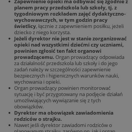
Zapewnienie opieki ma odbywać się zgodnie z
planem pracy przedszkola lub szkoły, tj. z
tygodniowym rozkładem zajęć dydaktyczno-
wychowawczych, w tym godzin pracy
świetlicy
, łącznie z zapewnieniem posiłku, jeżeli
dziecko z niego korzysta.
Jeżeli dyrektor nie jest w stanie zorganizować
opieki nad wszystkimi dziećmi czy uczniami,
powinien zgłosić ten fakt organowi
prowadzącemu.
Organ prowadzący odpowiada
za działalność przedszkola lub szkoły i do jego
zadań należy w szczególności zapewnienie
bezpiecznych i higienicznych warunków nauki,
wychowania i opieki.
Organ prowadzący powinien monitorować
sytuację i być przygotowany na podjęcie działań
umożliwiających wywiązanie się z tych
obowiązków.
Dyrektor ma obowiązek zawiadomienia
rodziców o strajku.
Nawet jeśli dyrektor zawiadomi rodziców o
planowanym strajku, zarówno on, jak i organ