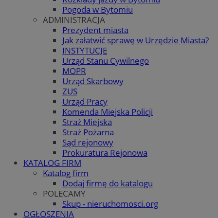
Pogoda w Bytomiu
ADMINISTRACJA
Prezydent miasta
Jak załatwić sprawę w Urzędzie Miasta?
INSTYTUCJE
Urząd Stanu Cywilnego
MOPR
Urząd Skarbowy
ZUS
Urząd Pracy
Komenda Miejska Policji
Straż Miejska
Straż Pożarna
Sąd rejonowy
Prokuratura Rejonowa
KATALOG FIRM
Katalog firm
Dodaj firmę do katalogu
POLECAMY
Skup - nieruchomosci.org
OGŁOSZENIA