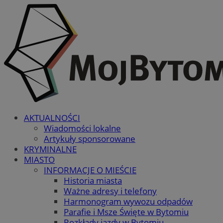
AKTUALNOŚCI
Wiadomości lokalne
Artykuły sponsorowane
KRYMINALNE
MIASTO
INFORMACJE O MIEŚCIE
Historia miasta
Ważne adresy i telefony
Harmonogram wywozu odpadów
Parafie i Msze Święte w Bytomiu
Rozkłady jazdy w Bytomiu