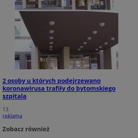
2 osoby u których podejrzewano
koronawirusa trafiły do bytomskiego
szpitala
13
reklama
Zobacz również