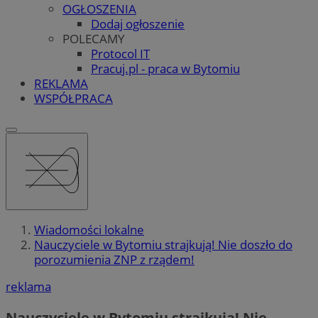
OGŁOSZENIA
Dodaj ogłoszenie
POLECAMY
Protocol IT
Pracuj.pl - praca w Bytomiu
REKLAMA
WSPÓŁPRACA
Wiadomości lokalne
Nauczyciele w Bytomiu strajkują! Nie doszło do
porozumienia ZNP z rządem!
reklama
Nauczyciele w Bytomiu strajkują! Nie