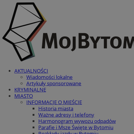
AKTUALNOŚCI
Wiadomości lokalne
Artykuły sponsorowane
KRYMINALNE
MIASTO
INFORMACJE O MIEŚCIE
Historia miasta
Ważne adresy i telefony
Harmonogram wywozu odpadów
Parafie i Msze Święte w Bytomiu
Rozkłady jazdy w Bytomiu