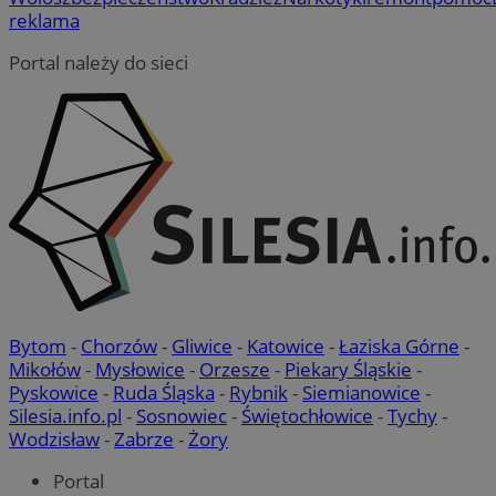
reklama
Portal należy do sieci
Bytom
-
Chorzów
-
Gliwice
-
Katowice
-
Łaziska Górne
-
Mikołów
-
Mysłowice
-
Orzesze
-
Piekary Śląskie
-
Pyskowice
-
Ruda Śląska
-
Rybnik
-
Siemianowice
-
Silesia.info.pl
-
Sosnowiec
-
Świętochłowice
-
Tychy
-
Wodzisław
-
Zabrze
-
Żory
Portal