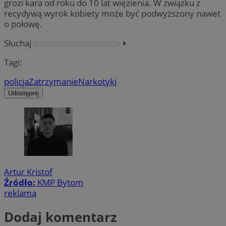
grozi kara od roku do 10 lat więzienia. W związku z
recydywą wyrok kobiety może być podwyższony nawet
o połowę.
Słuchaj
⏵︎
Tagi:
policja
Zatrzymanie
Narkotyki
Udostępnij
Artur Kristof
Źródło:
KMP Bytom
reklama
Dodaj komentarz