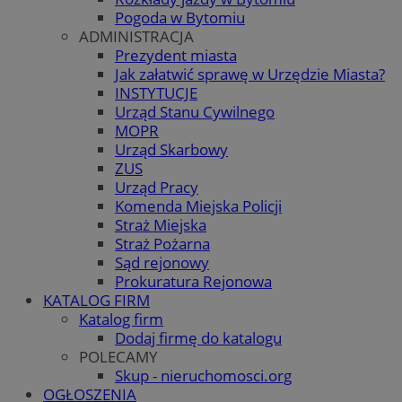
Pogoda w Bytomiu
ADMINISTRACJA
Prezydent miasta
Jak załatwić sprawę w Urzędzie Miasta?
INSTYTUCJE
Urząd Stanu Cywilnego
MOPR
Urząd Skarbowy
ZUS
Urząd Pracy
Komenda Miejska Policji
Straż Miejska
Straż Pożarna
Sąd rejonowy
Prokuratura Rejonowa
KATALOG FIRM
Katalog firm
Dodaj firmę do katalogu
POLECAMY
Skup - nieruchomosci.org
OGŁOSZENIA