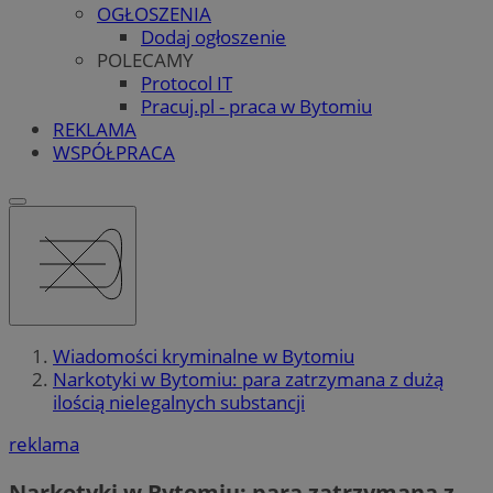
OGŁOSZENIA
Dodaj ogłoszenie
POLECAMY
Protocol IT
Pracuj.pl - praca w Bytomiu
REKLAMA
WSPÓŁPRACA
Wiadomości kryminalne w Bytomiu
Narkotyki w Bytomiu: para zatrzymana z dużą
ilością nielegalnych substancji
reklama
Narkotyki w Bytomiu: para zatrzymana z