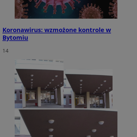
Koronawirus: wzmożone kontrole w
Bytomiu
14