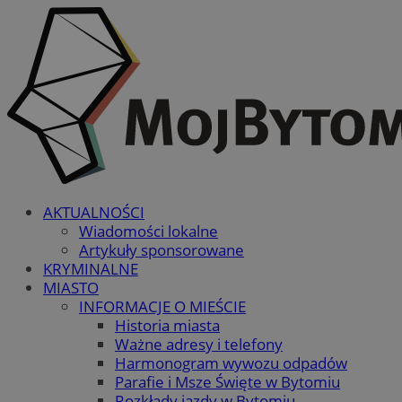
AKTUALNOŚCI
Wiadomości lokalne
Artykuły sponsorowane
KRYMINALNE
MIASTO
INFORMACJE O MIEŚCIE
Historia miasta
Ważne adresy i telefony
Harmonogram wywozu odpadów
Parafie i Msze Święte w Bytomiu
Rozkłady jazdy w Bytomiu