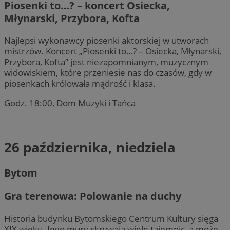
Piosenki to…? – koncert Osiecka,
Młynarski, Przybora, Kofta
Najlepsi wykonawcy piosenki aktorskiej w utworach
mistrzów. Koncert „Piosenki to…? – Osiecka, Młynarski,
Przybora, Kofta” jest niezapomnianym, muzycznym
widowiskiem, które przeniesie nas do czasów, gdy w
piosenkach królowała mądrość i klasa.
Godz. 18:00, Dom Muzyki i Tańca
26 października, niedziela
Bytom
Gra terenowa: Polowanie na duchy
Historia budynku Bytomskiego Centrum Kultury sięga
XIX wieku. Jego mury skrywają wiele tajemnic, a może