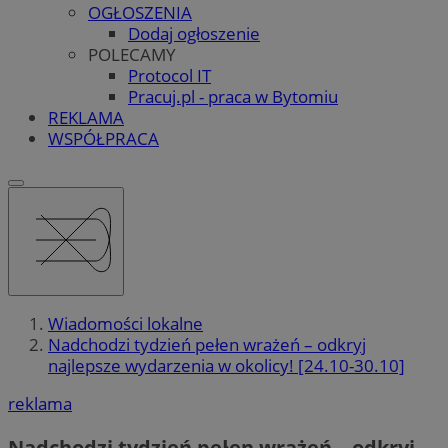
OGŁOSZENIA
Dodaj ogłoszenie
POLECAMY
Protocol IT
Pracuj.pl - praca w Bytomiu
REKLAMA
WSPÓŁPRACA
Wiadomości lokalne
Nadchodzi tydzień pełen wrażeń – odkryj
najlepsze wydarzenia w okolicy! [24.10-30.10]
reklama
Nadchodzi tydzień pełen wrażeń – odkryj