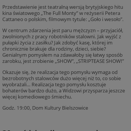
Przedstawienie jest teatralną wersją brytyjskiego hitu
kina światowego „The Full Monty” w reżyserii Petera
Cattaneo o polskim, filmowym tytule: „Goło i wesoło”.
W centrum zdarzenia jest paru mężczyzn – przyjaciół,
zwolnionych z pracy robotników stalowni. Jak wyjść z
pułapki życia z zasiłku? Jak zdobyć kasę, której im
chronicznie brakuje dla rodziny, dzieci, siebie?
Genialnym pomysłem na zdawałoby się łatwy sposób
zarobku, jest zrobienie „SHOW”, „STRIPTEASE SHOW!”
Okazuje się, że realizacja tego pomysłu wymaga od
bezrobotnych stalowców dużo więcej niż to, co sobie
wyobrażali… Realizacja tego pomysłu kosztuje
bohaterów bardzo dużo, a Widzowi przysparza jeszcze
więcej komediowego śmiechu.
Godz. 19:00, Dom Kultury Bielszowice