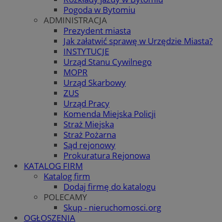
Pogoda w Bytomiu
ADMINISTRACJA
Prezydent miasta
Jak załatwić sprawę w Urzędzie Miasta?
INSTYTUCJE
Urząd Stanu Cywilnego
MOPR
Urząd Skarbowy
ZUS
Urząd Pracy
Komenda Miejska Policji
Straż Miejska
Straż Pożarna
Sąd rejonowy
Prokuratura Rejonowa
KATALOG FIRM
Katalog firm
Dodaj firmę do katalogu
POLECAMY
Skup - nieruchomosci.org
OGŁOSZENIA