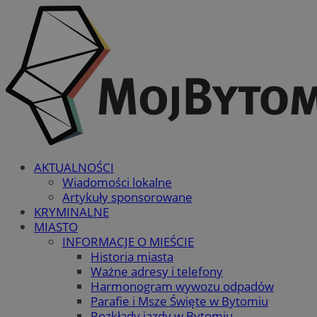
AKTUALNOŚCI
Wiadomości lokalne
Artykuły sponsorowane
KRYMINALNE
MIASTO
INFORMACJE O MIEŚCIE
Historia miasta
Ważne adresy i telefony
Harmonogram wywozu odpadów
Parafie i Msze Święte w Bytomiu
Rozkłady jazdy w Bytomiu