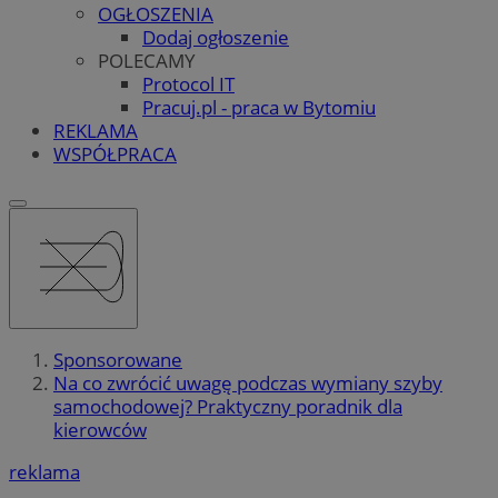
OGŁOSZENIA
Dodaj ogłoszenie
POLECAMY
Protocol IT
Pracuj.pl - praca w Bytomiu
REKLAMA
WSPÓŁPRACA
Sponsorowane
Na co zwrócić uwagę podczas wymiany szyby
samochodowej? Praktyczny poradnik dla
kierowców
reklama