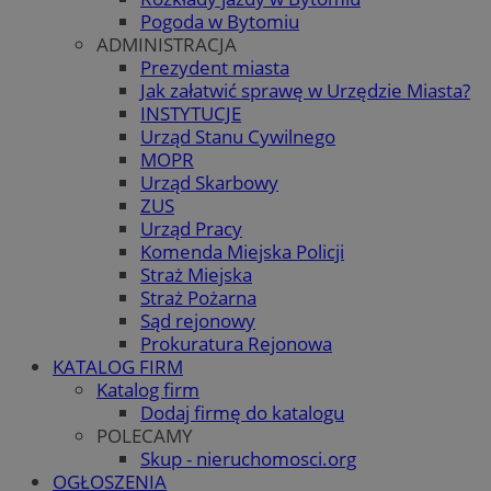
Pogoda w Bytomiu
ADMINISTRACJA
Prezydent miasta
Jak załatwić sprawę w Urzędzie Miasta?
INSTYTUCJE
Urząd Stanu Cywilnego
MOPR
Urząd Skarbowy
ZUS
Urząd Pracy
Komenda Miejska Policji
Straż Miejska
Straż Pożarna
Sąd rejonowy
Prokuratura Rejonowa
KATALOG FIRM
Katalog firm
Dodaj firmę do katalogu
POLECAMY
Skup - nieruchomosci.org
OGŁOSZENIA