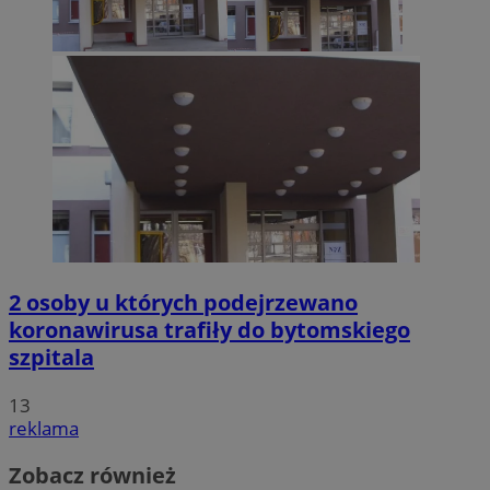
2 osoby u których podejrzewano
koronawirusa trafiły do bytomskiego
szpitala
13
reklama
Zobacz również