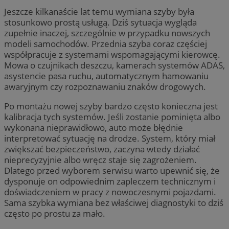
Jeszcze kilkanaście lat temu wymiana szyby była
stosunkowo prostą usługą. Dziś sytuacja wygląda
zupełnie inaczej, szczególnie w przypadku nowszych
modeli samochodów. Przednia szyba coraz częściej
współpracuje z systemami wspomagającymi kierowcę.
Mowa o czujnikach deszczu, kamerach systemów ADAS,
asystencie pasa ruchu, automatycznym hamowaniu
awaryjnym czy rozpoznawaniu znaków drogowych.
Po montażu nowej szyby bardzo często konieczna jest
kalibracja tych systemów. Jeśli zostanie pominięta albo
wykonana nieprawidłowo, auto może błędnie
interpretować sytuację na drodze. System, który miał
zwiększać bezpieczeństwo, zaczyna wtedy działać
nieprecyzyjnie albo wręcz staje się zagrożeniem.
Dlatego przed wyborem serwisu warto upewnić się, że
dysponuje on odpowiednim zapleczem technicznym i
doświadczeniem w pracy z nowoczesnymi pojazdami.
Sama szybka wymiana bez właściwej diagnostyki to dziś
często po prostu za mało.