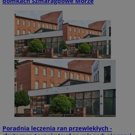
domkach Szmaragdowe Morze
Poradnia leczenia ran przewlekłych -