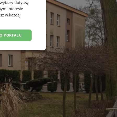
 wybory dotyczą
nym interesie
sz w każdej
DO PORTALU
esklasyfikowane
ane
owanie użytkownika i
j.