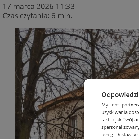
17 marca 2026 11:33
Czas czytania: 6 min.
Odpowiedzia
My i nasi partne
uzyskiwania dost
takich jak Twój a
spersonalizowanyc
usług.
Dostawcy s