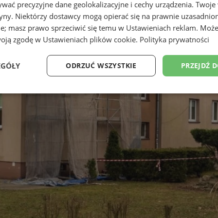
wać precyzyjne dane geolokalizacyjne i cechy urządzenia. Twoje
tryny. Niektórzy dostawcy mogą opierać się na prawnie uzasadnio
ie; masz prawo sprzeciwić się temu w
Ustawieniach reklam
. Może
woją zgodę w
Ustawieniach plików cookie
.
Polityka prywatności
EGÓŁY
ODRZUĆ WSZYSTKIE
PRZEJDŹ 
Wydajność
Targetowanie
Funkcjonalność
Ni
ezbędne
Wydajność
Targetowanie
Funkcjonalność
Niesklasyfikow
ie umożliwiają korzystanie z podstawowych funkcji strony internetowej, takich jak log
Bez niezbędnych plików cookie nie można prawidłowo korzystać ze strony internetowe
Provider
/
Okres
Opis
Domena
przechowywania