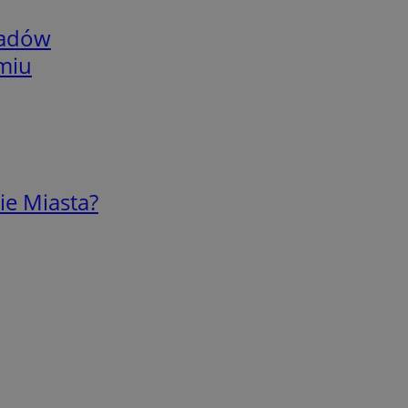
adów
omiu
ie Miasta?