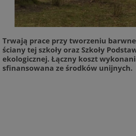
SessID
QeSessID
MvSessID
VISITOR_PRIVACY_
Trwają prace przy tworzeniu barwne
ściany tej szkoły oraz Szkoły Podst
ekologicznej. Łączny koszt wykonania 
sfinansowana ze środków unijnych.
CookieScriptConse
Nazwa
Nazwa
ustat_X0xfqtibku3
Nazwa
openstat_njalceuxw
_clsk
__gads
ustat_geX0nbp6rXf