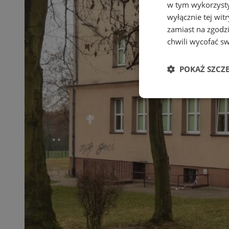
w tym wykorzysty
wyłącznie tej wi
zamiast na zgodz
chwili wycofać s
POKAŻ SZCZ
Niezbędne
Ni
Niezbędne pliki cook
zarządzanie kontem. 
Nazwa