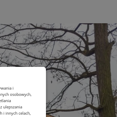
ywania i
danych osobowych,
etlania
az ulepszania
 i innych celach,