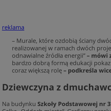
openstat_7lvv2pj2f
FCCDCF
IDE
ustat_mtdvkXhXi15
ustat_4kmuedXpn
__eoi
ustat_9cqy0z1rXbb
reklama
__Secure-
ustat_1dtrlafysd6c
ROLLOUT_TOKEN
_clck
ustat_i73X2erXxzt
– Murale, które ozdobią ściany dwó
ustat_xb0w4bmX0c
realizowanej w ramach dwóch proje
__gpi
SM
ustat_gp2je732q8z
odnawialne źródła energii”
– mówi 
ustat_b5edczww77
bardzo dobrą formą edukacji pokazu
MUID
ustat_vul69yjwn41
_ga
coraz większą rolę
– podkreśla wic
ustat_1Xgp7t6wbtr
ustat_Xr6e69X7acd
Dziewczyna z dmuchawce
ANONCHK
ustat_ta0sug6gbt11
__Secure-YNID
_clsk
openstat_frdle466
Na budynku
Szkoły Podstawowej nr 
VISITOR_INFO1_LIV
ustat_7ievw06x3dw