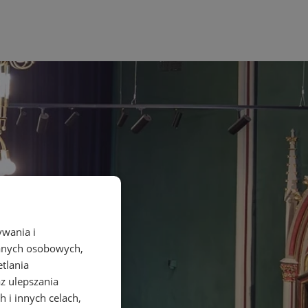
ywania i
danych osobowych,
etlania
az ulepszania
 i innych celach,