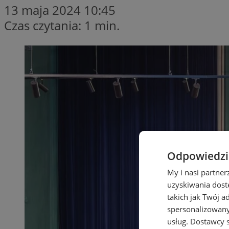
13 maja 2024 10:45
Czas czytania: 1 min.
Odpowiedzia
My i nasi partne
uzyskiwania dost
takich jak Twój a
spersonalizowanyc
usług.
Dostawcy s