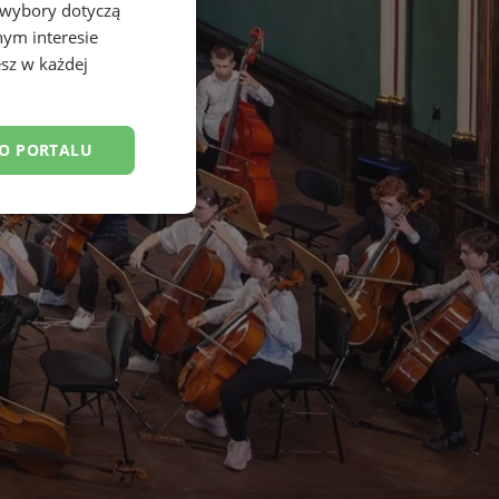
 wybory dotyczą
nym interesie
sz w każdej
DO PORTALU
esklasyfikowane
ane
owanie użytkownika i
j.