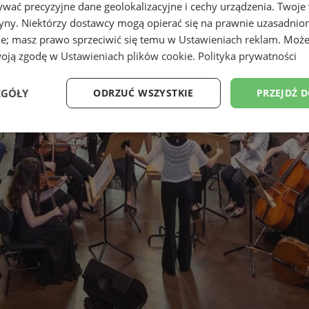
wać precyzyjne dane geolokalizacyjne i cechy urządzenia. Twoje
tryny. Niektórzy dostawcy mogą opierać się na prawnie uzasadnio
ie; masz prawo sprzeciwić się temu w
Ustawieniach reklam
. Może
woją zgodę w
Ustawieniach plików cookie
.
Polityka prywatności
EGÓŁY
ODRZUĆ WSZYSTKIE
PRZEJDŹ 
Wydajność
Targetowanie
Funkcjonalność
Ni
ezbędne
Wydajność
Targetowanie
Funkcjonalność
Niesklasyfikow
ie umożliwiają korzystanie z podstawowych funkcji strony internetowej, takich jak log
Bez niezbędnych plików cookie nie można prawidłowo korzystać ze strony internetowe
Provider
/
Okres
Opis
Domena
przechowywania