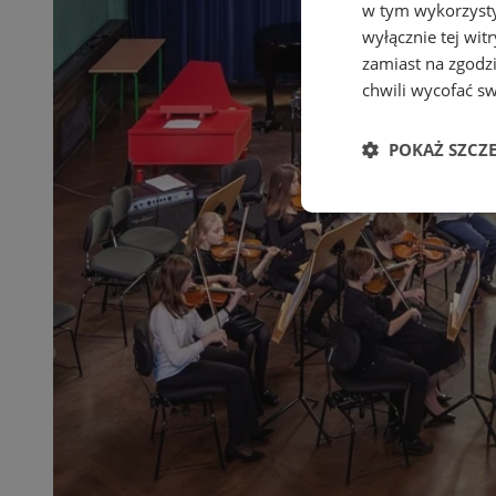
w tym wykorzysty
wyłącznie tej wi
zamiast na zgodz
chwili wycofać s
POKAŻ SZCZ
Niezbędne
Ni
Niezbędne pliki cook
zarządzanie kontem. 
Nazwa