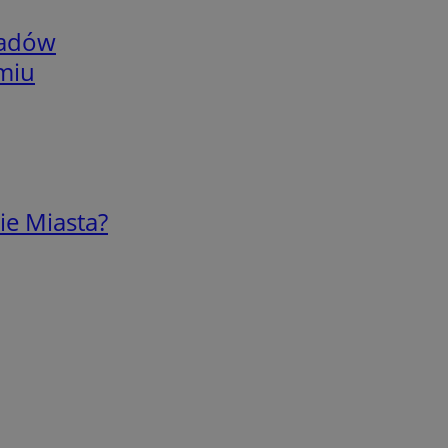
adów
omiu
ie Miasta?