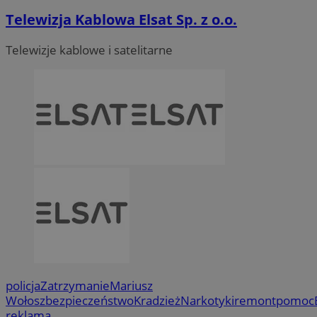
Telewizja Kablowa Elsat Sp. z o.o.
Telewizje kablowe i satelitarne
policja
Zatrzymanie
Mariusz
Wołosz
bezpieczeństwo
Kradzież
Narkotyki
remont
pomoc
reklama