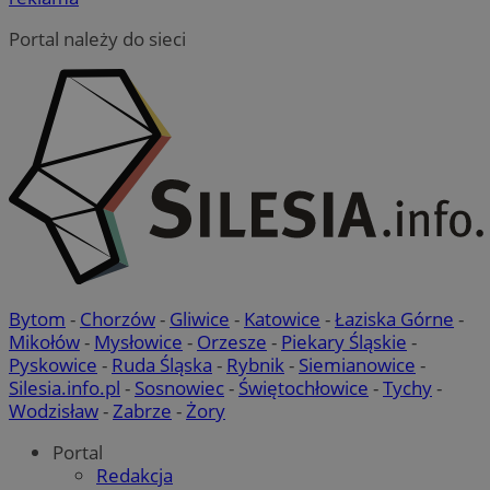
Portal należy do sieci
Bytom
-
Chorzów
-
Gliwice
-
Katowice
-
Łaziska Górne
-
Mikołów
-
Mysłowice
-
Orzesze
-
Piekary Śląskie
-
Pyskowice
-
Ruda Śląska
-
Rybnik
-
Siemianowice
-
Silesia.info.pl
-
Sosnowiec
-
Świętochłowice
-
Tychy
-
Wodzisław
-
Zabrze
-
Żory
Portal
Redakcja