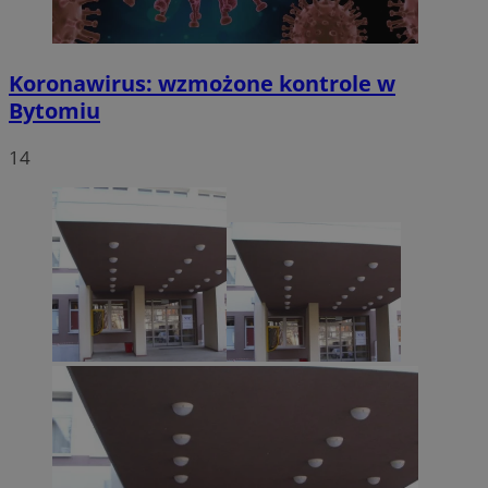
Koronawirus: wzmożone kontrole w
Bytomiu
14