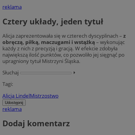
reklama
Cztery układy, jeden tytuł
Alicja zaprezentowała się w czterech dyscyplinach –
z
obręczą, piłką, maczugami i wstążką
– wykonując
każdy z nich z precyzją i gracją. W efekcie zdobyła
największą ilość punktów, co pozwoliło jej sięgnąć po
upragniony tytuł Mistrzyni Śląska.
Słuchaj
⏵︎
Tagi:
Alicja Lindel
Mistrzostwo
Udostępnij
reklama
Dodaj komentarz