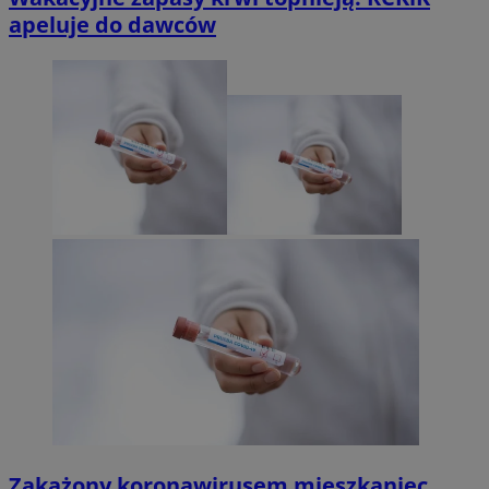
apeluje do dawców
Zakażony koronawirusem mieszkaniec