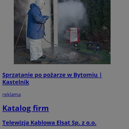
Sprzątanie po pożarze w Bytomiu |
Kastelnik
reklama
Katalog firm
Telewizja Kablowa Elsat Sp. z o.o.