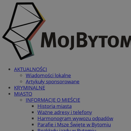
AKTUALNOŚCI
Wiadomości lokalne
Artykuły sponsorowane
KRYMINALNE
MIASTO
INFORMACJE O MIEŚCIE
Historia miasta
Ważne adresy i telefony
Harmonogram wywozu odpadów
Parafie i Msze Święte w Bytomiu
Rozkłady jazdy w Bytomiu