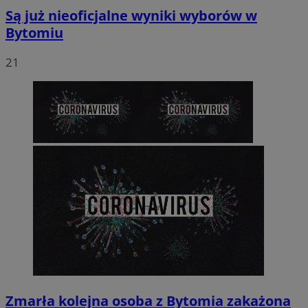
Są już nieoficjalne wyniki wyborów w
Bytomiu
21
Zmarła kolejna osoba z Bytomia zakażona