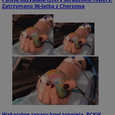
Zatrzymano 36-latka z Chorzowa
Wakacyjne zapasy krwi topnieją. RCKiK