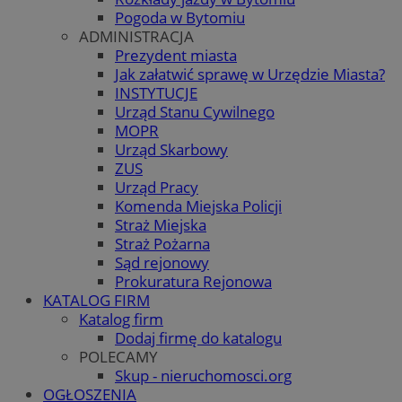
Pogoda w Bytomiu
ADMINISTRACJA
Prezydent miasta
Jak załatwić sprawę w Urzędzie Miasta?
INSTYTUCJE
Urząd Stanu Cywilnego
MOPR
Urząd Skarbowy
ZUS
Urząd Pracy
Komenda Miejska Policji
Straż Miejska
Straż Pożarna
Sąd rejonowy
Prokuratura Rejonowa
KATALOG FIRM
Katalog firm
Dodaj firmę do katalogu
POLECAMY
Skup - nieruchomosci.org
OGŁOSZENIA