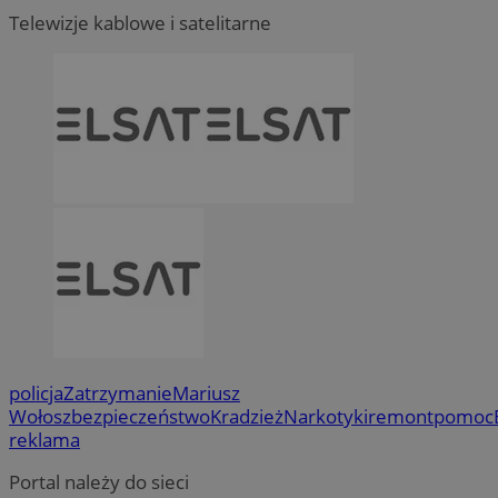
Telewizje kablowe i satelitarne
policja
Zatrzymanie
Mariusz
Wołosz
bezpieczeństwo
Kradzież
Narkotyki
remont
pomoc
reklama
Portal należy do sieci