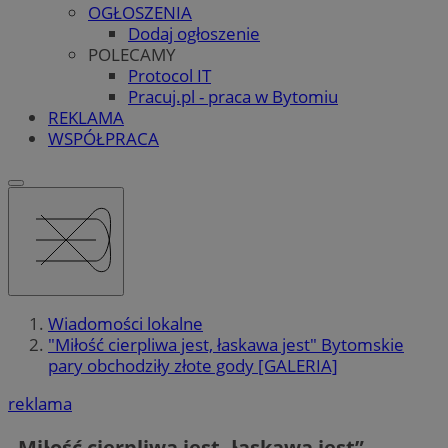
OGŁOSZENIA
Dodaj ogłoszenie
POLECAMY
Protocol IT
Pracuj.pl - praca w Bytomiu
REKLAMA
WSPÓŁPRACA
Wiadomości lokalne
"Miłość cierpliwa jest, łaskawa jest" Bytomskie
pary obchodziły złote gody [GALERIA]
reklama
„Miłość cierpliwa jest, łaskawa jest”