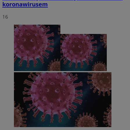
koronawirusem
16