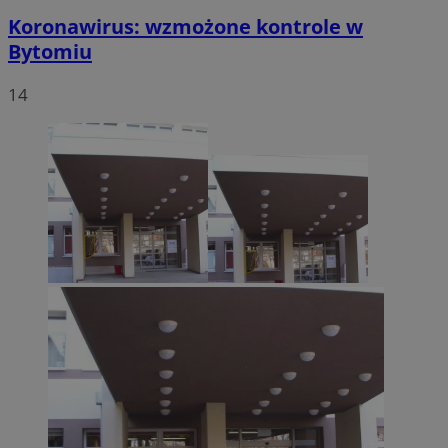
Koronawirus: wzmożone kontrole w
Bytomiu
14