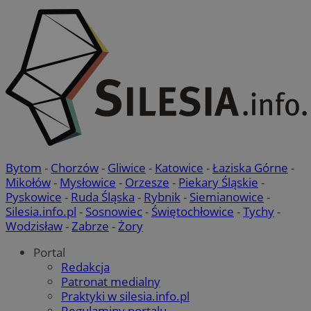
Bytom
-
Chorzów
-
Gliwice
-
Katowice
-
Łaziska Górne
-
Mikołów
-
Mysłowice
-
Orzesze
-
Piekary Śląskie
-
Pyskowice
-
Ruda Śląska
-
Rybnik
-
Siemianowice
-
Silesia.info.pl
-
Sosnowiec
-
Świętochłowice
-
Tychy
-
Wodzisław
-
Zabrze
-
Żory
Portal
Redakcja
Patronat medialny
Praktyki w silesia.info.pl
Regulaminy portalu