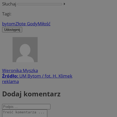
Słuchaj
⏵︎
Tagi:
bytom
Złote Gody
Miłość
Udostępnij
Weronika Myszka
Źródło:
UM Bytom / fot. H. Klimek
reklama
Dodaj komentarz