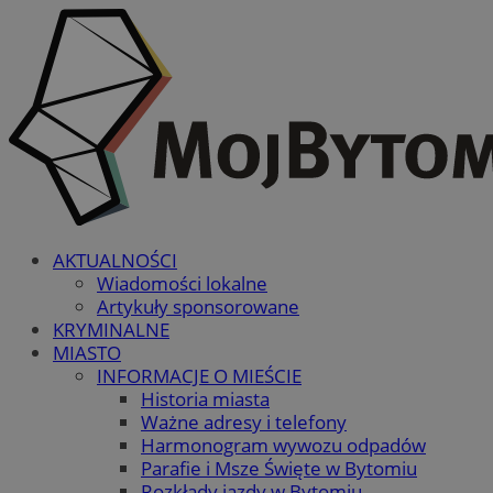
AKTUALNOŚCI
Wiadomości lokalne
Artykuły sponsorowane
KRYMINALNE
MIASTO
INFORMACJE O MIEŚCIE
Historia miasta
Ważne adresy i telefony
Harmonogram wywozu odpadów
Parafie i Msze Święte w Bytomiu
Rozkłady jazdy w Bytomiu