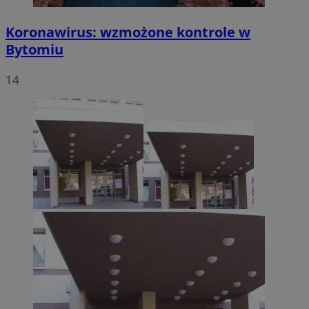
Koronawirus: wzmożone kontrole w
Bytomiu
14