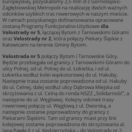
Europejskiej, pozyskaliśmy 2,5 mln zł z Górnośląsko-
Zagłębiowskiej Metropolii na realizację dwóch ważnych
odcinków szybkich tras rowerowych w naszym mieście.
W ramach pozyskanego dofinansowania opracowane
zostaną Programy Funkcjonalno-Użytkowe
dla
Velostrady nr 5
, łączącej Bytom z Tarnowskimi Górami
oraz
Velostrady nr 2
, która połączy Piekary Śląskie z
Katowicami na terenie Gminy Bytom.
Velostrada nr 5
połączy Bytom i Tarnowskie Góry.
Będzie przebiegała od granicy z Tarnowskimi Górami do
ulicy Polnej, od ul. Polnej do ul. Łokietka, i od ul.
Łokietka wzdłuż kolei wąskotorowej do ul. Hakuby.
Następnie trasa zostanie poprowadzona od ul. Hakuby
do ul. Celnej, dalej wzdłuż ulicy Dąbrowa Miejska od
skrzyżowania z ul. Celną do ronda NSZZ „Solidarność”, a
następnie do ul. Węglowej. Kolejny odcinek trasy
rowerowej połączy ul. Węglową z ul. Dworską, a
następnie zostanie poprowadzony do granicy z
Piekarami Śląskimi. Tam od granicy miast przy linii
kolejowej zostanie poprowadzona do skrzyżowania al.
Jana Pawła II z ul. Kędzierzyńską – do Velostrady nr 2.