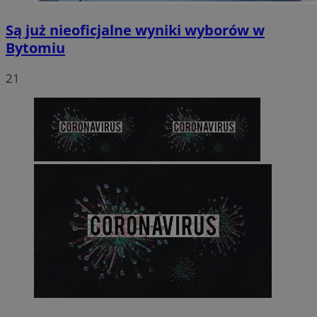
Są już nieoficjalne wyniki wyborów w
Bytomiu
21