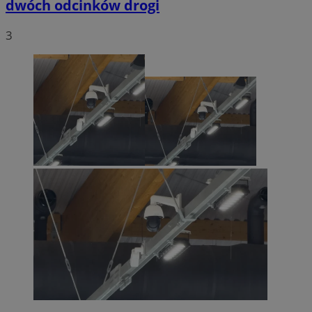
dwóch odcinków drogi
3