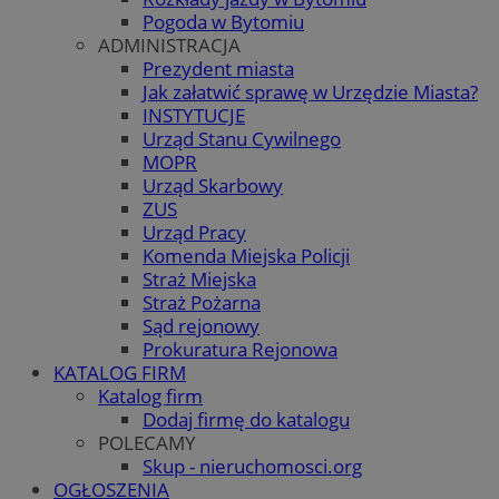
Pogoda w Bytomiu
ADMINISTRACJA
Prezydent miasta
Jak załatwić sprawę w Urzędzie Miasta?
INSTYTUCJE
Urząd Stanu Cywilnego
MOPR
Urząd Skarbowy
ZUS
Urząd Pracy
Komenda Miejska Policji
Straż Miejska
Straż Pożarna
Sąd rejonowy
Prokuratura Rejonowa
KATALOG FIRM
Katalog firm
Dodaj firmę do katalogu
POLECAMY
Skup - nieruchomosci.org
OGŁOSZENIA