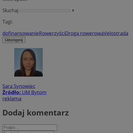
Słuchaj
⏵︎
Tagi:
dofinansowanie
Rowerzyści
Droga rowerowa
Velostrada
Udostępnij
Sara Synowiec
Źródło:
UM Bytom
reklama
Dodaj komentarz