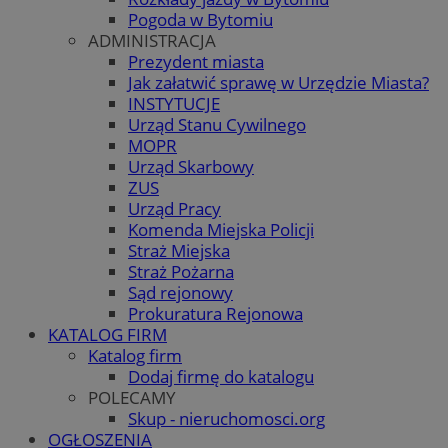
Pogoda w Bytomiu
ADMINISTRACJA
Prezydent miasta
Jak załatwić sprawę w Urzędzie Miasta?
INSTYTUCJE
Urząd Stanu Cywilnego
MOPR
Urząd Skarbowy
ZUS
Urząd Pracy
Komenda Miejska Policji
Straż Miejska
Straż Pożarna
Sąd rejonowy
Prokuratura Rejonowa
KATALOG FIRM
Katalog firm
Dodaj firmę do katalogu
POLECAMY
Skup - nieruchomosci.org
OGŁOSZENIA