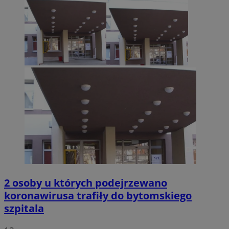
2 osoby u których podejrzewano
koronawirusa trafiły do bytomskiego
szpitala