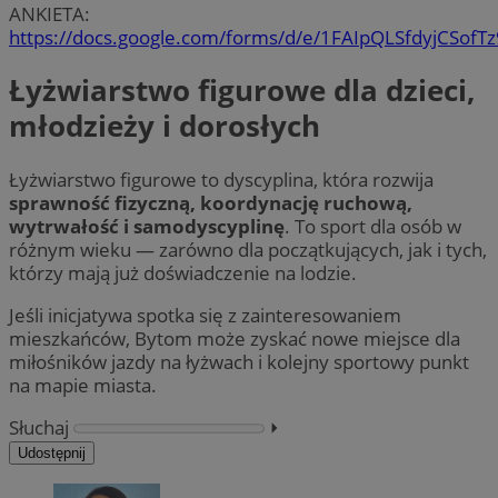
ANKIETA:
https://docs.google.com/forms/d/e/1FAIpQLSfdyjCS
Łyżwiarstwo figurowe dla dzieci,
młodzieży i dorosłych
Łyżwiarstwo figurowe to dyscyplina, która rozwija
sprawność fizyczną, koordynację ruchową,
wytrwałość i samodyscyplinę
. To sport dla osób w
różnym wieku — zarówno dla początkujących, jak i tych,
którzy mają już doświadczenie na lodzie.
Jeśli inicjatywa spotka się z zainteresowaniem
mieszkańców, Bytom może zyskać nowe miejsce dla
miłośników jazdy na łyżwach i kolejny sportowy punkt
na mapie miasta.
Słuchaj
⏵︎
Udostępnij