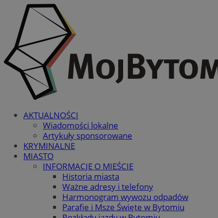
AKTUALNOŚCI
Wiadomości lokalne
Artykuły sponsorowane
KRYMINALNE
MIASTO
INFORMACJE O MIEŚCIE
Historia miasta
Ważne adresy i telefony
Harmonogram wywozu odpadów
Parafie i Msze Święte w Bytomiu
Rozkłady jazdy w Bytomiu