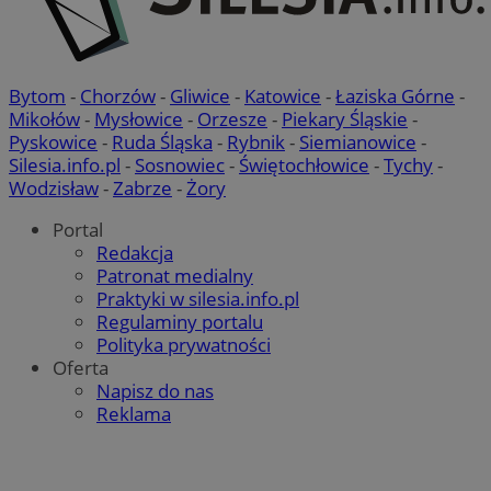
Bytom
-
Chorzów
-
Gliwice
-
Katowice
-
Łaziska Górne
-
Mikołów
-
Mysłowice
-
Orzesze
-
Piekary Śląskie
-
Pyskowice
-
Ruda Śląska
-
Rybnik
-
Siemianowice
-
Silesia.info.pl
-
Sosnowiec
-
Świętochłowice
-
Tychy
-
Wodzisław
-
Zabrze
-
Żory
Portal
Redakcja
Patronat medialny
Praktyki w silesia.info.pl
Regulaminy portalu
Polityka prywatności
Oferta
Napisz do nas
Reklama