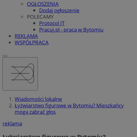
OGŁOSZENIA
Dodaj ogłoszenie
POLECAMY
Protocol IT
Pracuj.pl - praca w Bytomiu
REKLAMA
WSPÓŁPRACA
Wiadomości lokalne
Łyżwiarstwo figurowe w Bytomiu? Mieszkańcy
mogą zabrać głos
reklama
Łyżwiarstwo figurowe w Bytomiu?