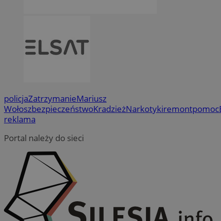
policja
Zatrzymanie
Mariusz
Wołosz
bezpieczeństwo
Kradzież
Narkotyki
remont
pomoc
reklama
Portal należy do sieci