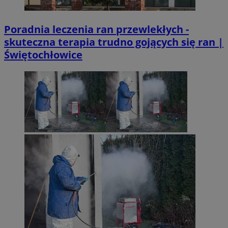
Poradnia leczenia ran przewlekłych -
skuteczna terapia trudno gojących się ran |
Świętochłowice