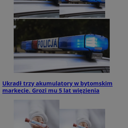
Ukradł trzy akumulatory w bytomskim
markecie. Grozi mu 5 lat więzienia