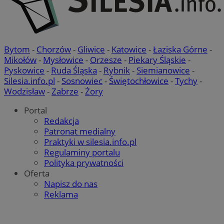
Bytom
-
Chorzów
-
Gliwice
-
Katowice
-
Łaziska Górne
-
Mikołów
-
Mysłowice
-
Orzesze
-
Piekary Śląskie
-
Pyskowice
-
Ruda Śląska
-
Rybnik
-
Siemianowice
-
Silesia.info.pl
-
Sosnowiec
-
Świętochłowice
-
Tychy
-
Wodzisław
-
Zabrze
-
Żory
Portal
Redakcja
Patronat medialny
Praktyki w silesia.info.pl
Regulaminy portalu
Polityka prywatności
Oferta
Napisz do nas
Reklama