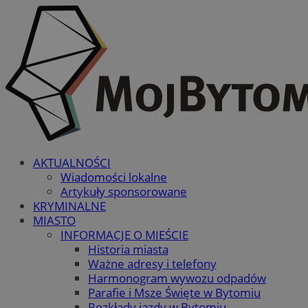
AKTUALNOŚCI
Wiadomości lokalne
Artykuły sponsorowane
KRYMINALNE
MIASTO
INFORMACJE O MIEŚCIE
Historia miasta
Ważne adresy i telefony
Harmonogram wywozu odpadów
Parafie i Msze Święte w Bytomiu
Rozkłady jazdy w Bytomiu