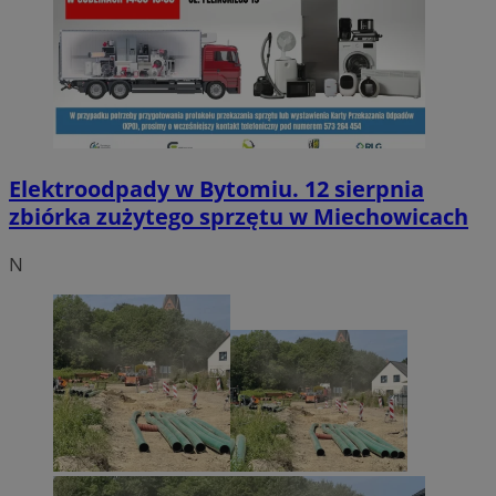
Elektroodpady w Bytomiu. 12 sierpnia
zbiórka zużytego sprzętu w Miechowicach
N