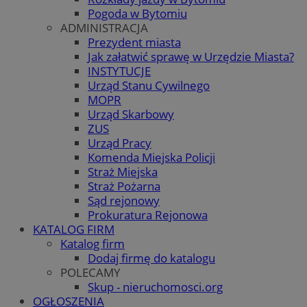
Pogoda w Bytomiu
ADMINISTRACJA
Prezydent miasta
Jak załatwić sprawę w Urzędzie Miasta?
INSTYTUCJE
Urząd Stanu Cywilnego
MOPR
Urząd Skarbowy
ZUS
Urząd Pracy
Komenda Miejska Policji
Straż Miejska
Straż Pożarna
Sąd rejonowy
Prokuratura Rejonowa
KATALOG FIRM
Katalog firm
Dodaj firmę do katalogu
POLECAMY
Skup - nieruchomosci.org
OGŁOSZENIA