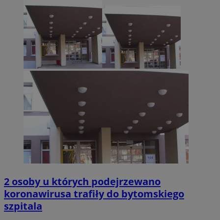
2 osoby u których podejrzewano
koronawirusa trafiły do bytomskiego
szpitala