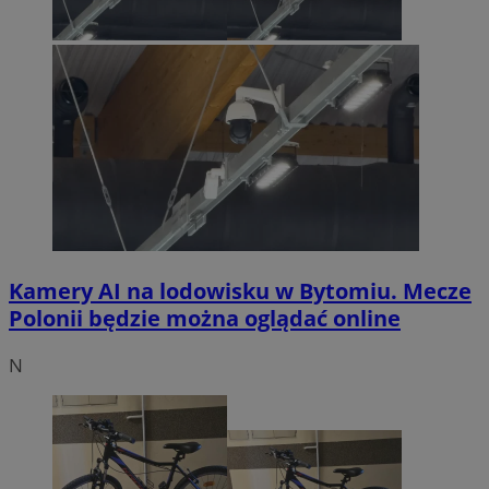
Kamery AI na lodowisku w Bytomiu. Mecze
Polonii będzie można oglądać online
N