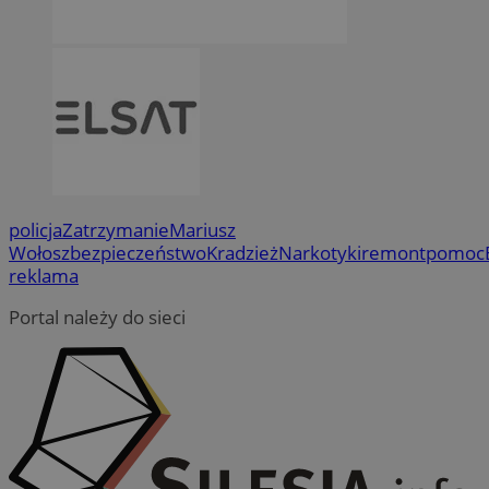
policja
Zatrzymanie
Mariusz
Wołosz
bezpieczeństwo
Kradzież
Narkotyki
remont
pomoc
reklama
Portal należy do sieci