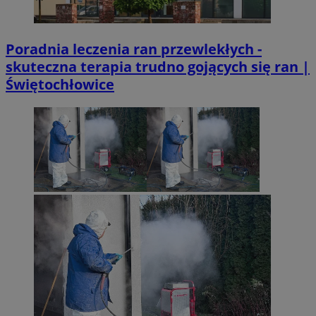
Poradnia leczenia ran przewlekłych -
skuteczna terapia trudno gojących się ran |
Świętochłowice