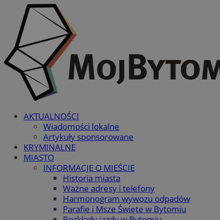
AKTUALNOŚCI
Wiadomości lokalne
Artykuły sponsorowane
KRYMINALNE
MIASTO
INFORMACJE O MIEŚCIE
Historia miasta
Ważne adresy i telefony
Harmonogram wywozu odpadów
Parafie i Msze Święte w Bytomiu
Rozkłady jazdy w Bytomiu