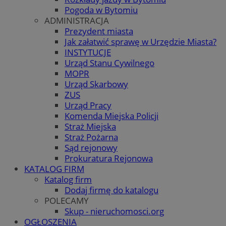
Pogoda w Bytomiu
ADMINISTRACJA
Prezydent miasta
Jak załatwić sprawę w Urzędzie Miasta?
INSTYTUCJE
Urząd Stanu Cywilnego
MOPR
Urząd Skarbowy
ZUS
Urząd Pracy
Komenda Miejska Policji
Straż Miejska
Straż Pożarna
Sąd rejonowy
Prokuratura Rejonowa
KATALOG FIRM
Katalog firm
Dodaj firmę do katalogu
POLECAMY
Skup - nieruchomosci.org
OGŁOSZENIA