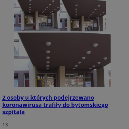
2 osoby u których podejrzewano
koronawirusa trafiły do bytomskiego
szpitala
13