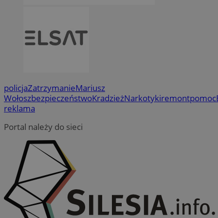
policja
Zatrzymanie
Mariusz
Wołosz
bezpieczeństwo
Kradzież
Narkotyki
remont
pomoc
reklama
Portal należy do sieci