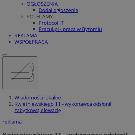
OGŁOSZENIA
Dodaj ogłoszenie
POLECAMY
Protocol IT
Pracuj.pl - praca w Bytomiu
REKLAMA
WSPÓŁPRACA
Wiadomości lokalne
Kwietniewskiego 11 - wykonawca odsłonił
zabytkową elewację
reklama
Kwietniewskiego 11 – wykonawca odsłonił