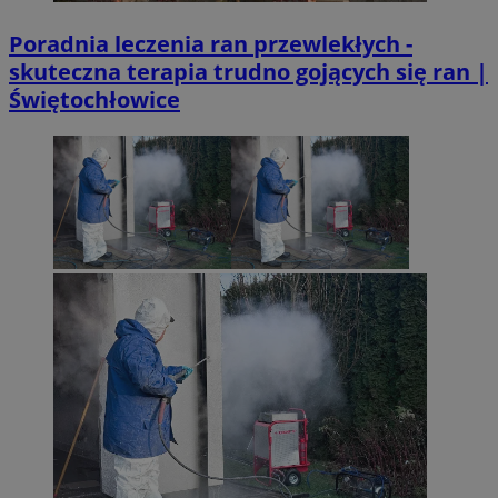
Poradnia leczenia ran przewlekłych -
skuteczna terapia trudno gojących się ran |
Świętochłowice