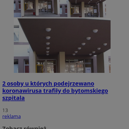
2 osoby u których podejrzewano
koronawirusa trafiły do bytomskiego
szpitala
13
reklama
Zobacz również