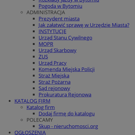
Pogoda w Bytomiu
ADMINISTRACJA
Prezydent miasta
Jak załatwić sprawę w Urzędzie Miasta?
INSTYTUCJE
Urząd Stanu Cywilnego
MOPR
Urząd Skarbowy
ZUS
Urząd Pracy
Komenda Miejska Policji
Straż Miejska
Straż Pożarna
Sąd rejonowy
Prokuratura Rejonowa
KATALOG FIRM
Katalog firm
Dodaj firmę do katalogu
POLECAMY
Skup - nieruchomosci.org
OGŁOSZENIA