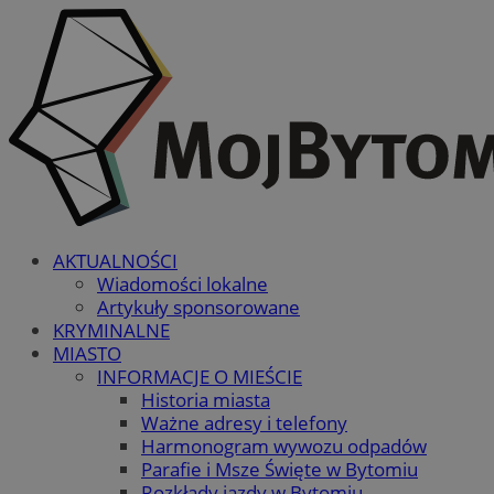
AKTUALNOŚCI
Wiadomości lokalne
Artykuły sponsorowane
KRYMINALNE
MIASTO
INFORMACJE O MIEŚCIE
Historia miasta
Ważne adresy i telefony
Harmonogram wywozu odpadów
Parafie i Msze Święte w Bytomiu
Rozkłady jazdy w Bytomiu