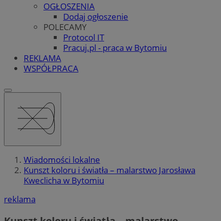
OGŁOSZENIA
Dodaj ogłoszenie
POLECAMY
Protocol IT
Pracuj.pl - praca w Bytomiu
REKLAMA
WSPÓŁPRACA
Wiadomości lokalne
Kunszt koloru i światła – malarstwo Jarosława
Kweclicha w Bytomiu
reklama
Kunszt koloru i światła – malarstwo