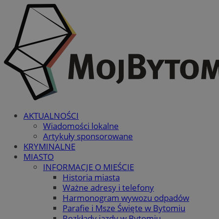
AKTUALNOŚCI
Wiadomości lokalne
Artykuły sponsorowane
KRYMINALNE
MIASTO
INFORMACJE O MIEŚCIE
Historia miasta
Ważne adresy i telefony
Harmonogram wywozu odpadów
Parafie i Msze Święte w Bytomiu
Rozkłady jazdy w Bytomiu