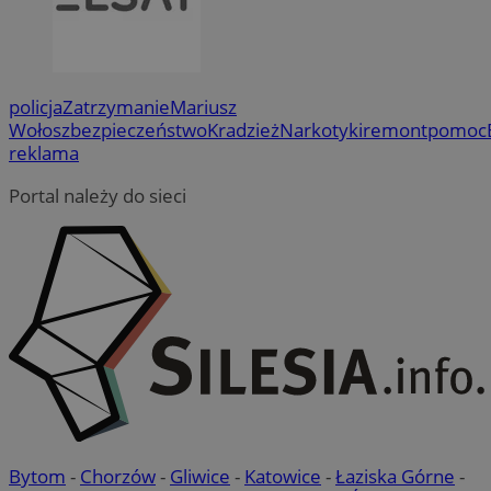
policja
Zatrzymanie
Mariusz
Wołosz
bezpieczeństwo
Kradzież
Narkotyki
remont
pomoc
reklama
Portal należy do sieci
Bytom
-
Chorzów
-
Gliwice
-
Katowice
-
Łaziska Górne
-