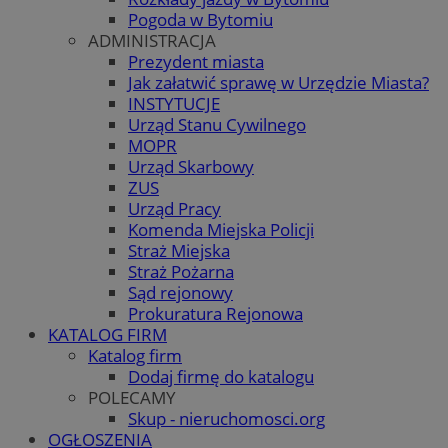
Pogoda w Bytomiu
ADMINISTRACJA
Prezydent miasta
Jak załatwić sprawę w Urzędzie Miasta?
INSTYTUCJE
Urząd Stanu Cywilnego
MOPR
Urząd Skarbowy
ZUS
Urząd Pracy
Komenda Miejska Policji
Straż Miejska
Straż Pożarna
Sąd rejonowy
Prokuratura Rejonowa
KATALOG FIRM
Katalog firm
Dodaj firmę do katalogu
POLECAMY
Skup - nieruchomosci.org
OGŁOSZENIA