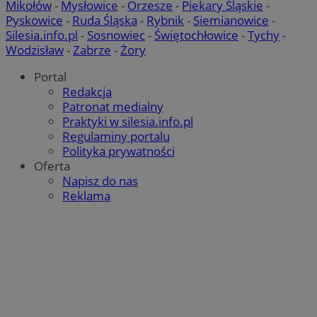
Mikołów
-
Mysłowice
-
Orzesze
-
Piekary Śląskie
-
Pyskowice
-
Ruda Śląska
-
Rybnik
-
Siemianowice
-
Silesia.info.pl
-
Sosnowiec
-
Świętochłowice
-
Tychy
-
Wodzisław
-
Zabrze
-
Żory
Portal
Redakcja
Patronat medialny
Praktyki w silesia.info.pl
Regulaminy portalu
Polityka prywatności
Oferta
Napisz do nas
Reklama