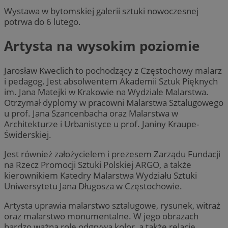
Wystawa w bytomskiej galerii sztuki nowoczesnej
potrwa do 6 lutego.
Artysta na wysokim poziomie
Jarosław Kweclich to pochodzący z Częstochowy malarz
i pedagog. Jest absolwentem Akademii Sztuk Pięknych
im. Jana Matejki w Krakowie na Wydziale Malarstwa.
Otrzymał dyplomy w pracowni Malarstwa Sztalugowego
u prof. Jana Szancenbacha oraz Malarstwa w
Architekturze i Urbanistyce u prof. Janiny Kraupe-
Świderskiej.
Jest również założycielem i prezesem Zarządu Fundacji
na Rzecz Promocji Sztuki Polskiej ARGO, a także
kierownikiem Katedry Malarstwa Wydziału Sztuki
Uniwersytetu Jana Długosza w Częstochowie.
Artysta uprawia malarstwo sztalugowe, rysunek, witraż
oraz malarstwo monumentalne. W jego obrazach
bardzo ważną rolę odgrywa kolor, a także relacje