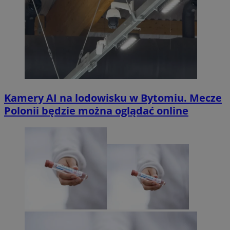
Kamery AI na lodowisku w Bytomiu. Mecze
Polonii będzie można oglądać online