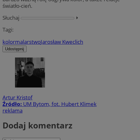
światło-cień.
Słuchaj
⏵︎
Tagi:
kolor
malarstwo
Jarosław Kweclich
Udostępnij
Artur Kristof
Źródło:
UM Bytom, fot. Hubert Klimek
reklama
Dodaj komentarz