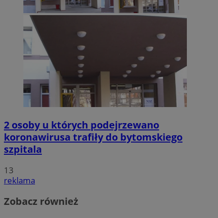
2 osoby u których podejrzewano
koronawirusa trafiły do bytomskiego
szpitala
13
reklama
Zobacz również