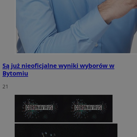
Są już nieoficjalne wyniki wyborów w
Bytomiu
21