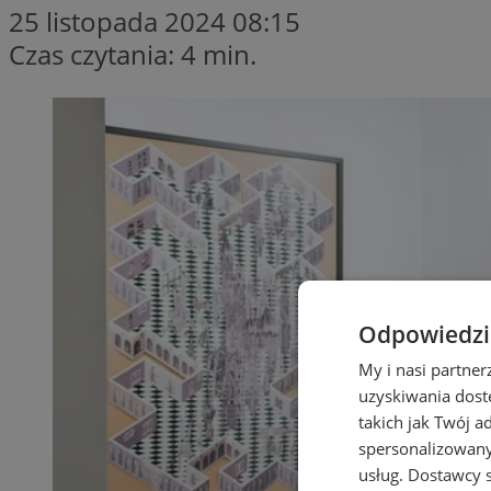
25 listopada 2024 08:15
Czas czytania: 4 min.
Odpowiedzia
My i nasi partne
uzyskiwania dost
takich jak Twój a
spersonalizowanyc
usług.
Dostawcy s