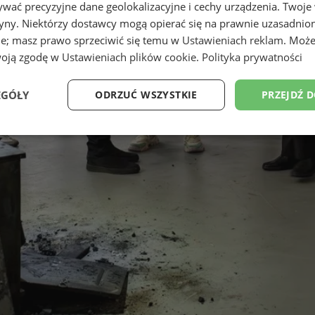
wać precyzyjne dane geolokalizacyjne i cechy urządzenia. Twoje
tryny. Niektórzy dostawcy mogą opierać się na prawnie uzasadnio
ie; masz prawo sprzeciwić się temu w
Ustawieniach reklam
. Może
woją zgodę w
Ustawieniach plików cookie
.
Polityka prywatności
EGÓŁY
ODRZUĆ WSZYSTKIE
PRZEJDŹ 
Wydajność
Targetowanie
Funkcjonalność
Ni
ezbędne
Wydajność
Targetowanie
Funkcjonalność
Niesklasyfikow
ie umożliwiają korzystanie z podstawowych funkcji strony internetowej, takich jak log
Bez niezbędnych plików cookie nie można prawidłowo korzystać ze strony internetowe
Provider
/
Okres
Opis
Domena
przechowywania