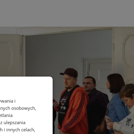
ywania i
danych osobowych,
etlania
az ulepszania
 i innych celach,