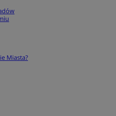
adów
omiu
ie Miasta?