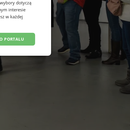
 wybory dotyczą
nym interesie
sz w każdej
DO PORTALU
esklasyfikowane
ane
owanie użytkownika i
j.