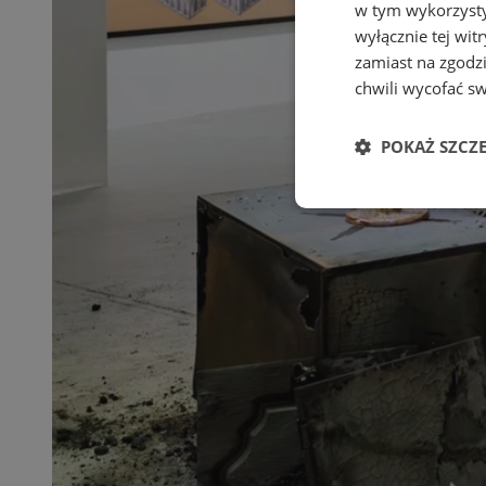
w tym wykorzysty
wyłącznie tej wi
zamiast na zgodz
chwili wycofać s
POKAŻ SZCZ
Niezbędne
Ni
Niezbędne pliki cook
zarządzanie kontem. 
Nazwa