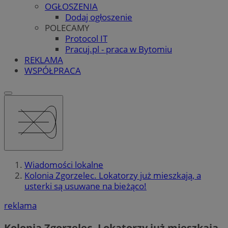
OGŁOSZENIA
Dodaj ogłoszenie
POLECAMY
Protocol IT
Pracuj.pl - praca w Bytomiu
REKLAMA
WSPÓŁPRACA
Wiadomości lokalne
Kolonia Zgorzelec. Lokatorzy już mieszkają, a
usterki są usuwane na bieżąco!
reklama
Kolonia Zgorzelec. Lokatorzy już mieszkają,