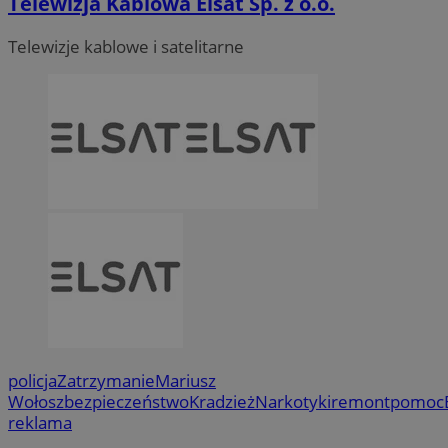
Telewizja Kablowa Elsat Sp. z o.o.
Telewizje kablowe i satelitarne
policja
Zatrzymanie
Mariusz
Wołosz
bezpieczeństwo
Kradzież
Narkotyki
remont
pomoc
reklama