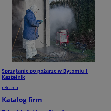
Sprzątanie po pożarze w Bytomiu |
Kastelnik
reklama
Katalog firm