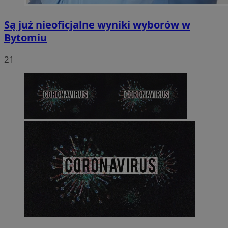
Są już nieoficjalne wyniki wyborów w
Bytomiu
21