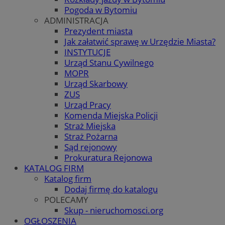
Pogoda w Bytomiu
ADMINISTRACJA
Prezydent miasta
Jak załatwić sprawę w Urzędzie Miasta?
INSTYTUCJE
Urząd Stanu Cywilnego
MOPR
Urząd Skarbowy
ZUS
Urząd Pracy
Komenda Miejska Policji
Straż Miejska
Straż Pożarna
Sąd rejonowy
Prokuratura Rejonowa
KATALOG FIRM
Katalog firm
Dodaj firmę do katalogu
POLECAMY
Skup - nieruchomosci.org
OGŁOSZENIA