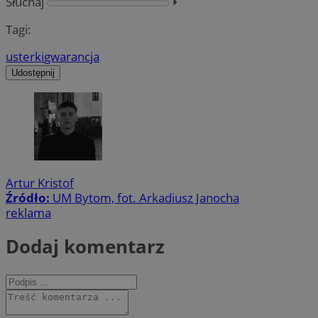
Słuchaj
⏵︎
Tagi:
usterki
gwarancja
Udostępnij
Artur Kristof
Źródło:
UM Bytom, fot. Arkadiusz Janocha
reklama
Dodaj komentarz