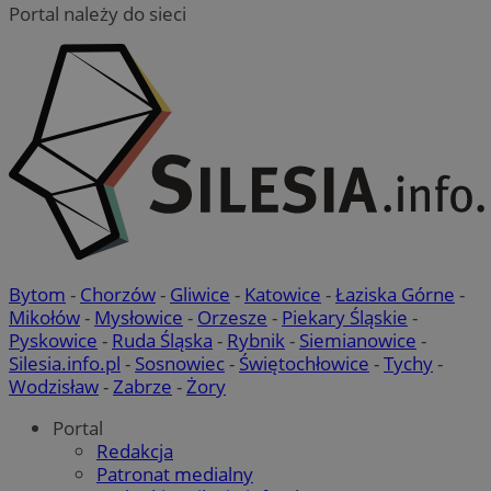
Portal należy do sieci
Bytom
-
Chorzów
-
Gliwice
-
Katowice
-
Łaziska Górne
-
Mikołów
-
Mysłowice
-
Orzesze
-
Piekary Śląskie
-
Pyskowice
-
Ruda Śląska
-
Rybnik
-
Siemianowice
-
Silesia.info.pl
-
Sosnowiec
-
Świętochłowice
-
Tychy
-
Wodzisław
-
Zabrze
-
Żory
Portal
Redakcja
Patronat medialny