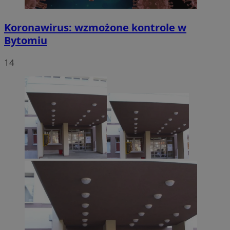
Koronawirus: wzmożone kontrole w
Bytomiu
14