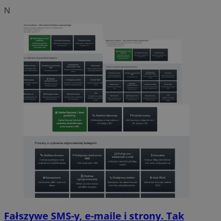
N
Fałszywe SMS-y, e-maile i strony. Tak