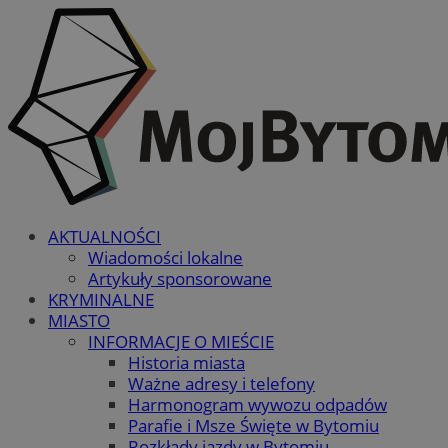
AKTUALNOŚCI
Wiadomości lokalne
Artykuły sponsorowane
KRYMINALNE
MIASTO
INFORMACJE O MIEŚCIE
Historia miasta
Ważne adresy i telefony
Harmonogram wywozu odpadów
Parafie i Msze Święte w Bytomiu
Rozkłady jazdy w Bytomiu