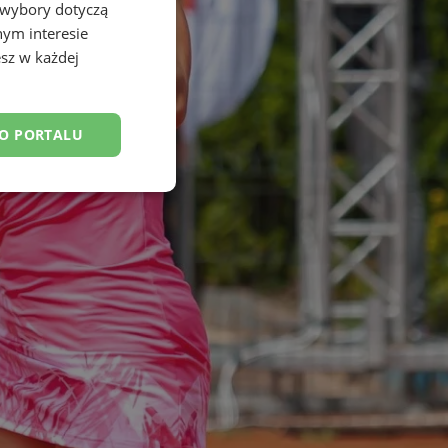
 wybory dotyczą
nym interesie
sz w każdej
DO PORTALU
esklasyfikowane
ane
owanie użytkownika i
j.