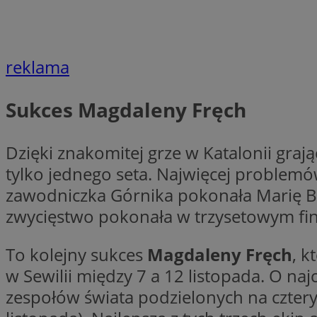
openstat_7lvv2pj2f
FCCDCF
IDE
ustat_mtdvkXhXi15
ustat_4kmuedXpn
__eoi
reklama
ustat_9cqy0z1rXbb
__Secure-
ustat_1dtrlafysd6c
ROLLOUT_TOKEN
_clck
Sukces Magdaleny Fręch
ustat_i73X2erXxzt
ustat_xb0w4bmX0c
__gpi
SM
ustat_gp2je732q8z
Dzięki znakomitej grze w Katalonii gra
ustat_b5edczww77
tylko jednego seta. Najwięcej problemów
MUID
ustat_vul69yjwn41
zawodniczka Górnika pokonała Marię B
_ga
ustat_1Xgp7t6wbtr
zwycięstwo pokonała w trzysetowym final
ustat_Xr6e69X7acd
ANONCHK
ustat_ta0sug6gbt11
To kolejny sukces
Magdaleny Fręch
, k
__Secure-YNID
w Sewilii między 7 a 12 listopada. O n
_clsk
openstat_frdle466
zespołów świata podzielonych na cztery 
VISITOR_INFO1_LIV
ustat_7ievw06x3dw