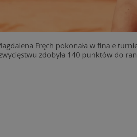
mojbytom.pl
1 rok
Ten plik cookie przechowuje identyfik
mojbytom.pl
1 rok
Ten plik cookie przechowuje identyfik
mojbytom.pl
1 rok
Ten plik cookie przechowuje identyfik
METADATA
5 miesięcy 4
Ten plik cookie przechowuje informa
YouTube
tygodnie
użytkownika oraz jego preferencjac
.youtube.com
prywatności podczas korzystania z wi
gdalena Fręch pokonała w finale turniej
wybory dotyczące polityki prywatnoś
zgody, zapewniając ich przestrzegan
ęki zwycięstwu zdobyła 140 punktów do r
wizytach. Dzięki temu użytkownik 
konfigurować swoich preferencji, co
zgodność z regulacjami ochrony dan
nt
4 tygodnie 2 dni
Ten plik cookie jest używany przez 
CookieScript
Script.com do zapamiętywania prefe
mojbytom.pl
zgody użytkownika na pliki cookie. J
aby baner cookie Cookie-Script.com 
Google Privacy Policy
Provider
/
Domena
Okres przecho
Provider
/
Okres
Opis
19kkeaqgieflwsqd957
.ustat.info
1 rok
Domena
Provider
/
przechowywania
Okres
Opis
Domena
przechowywania
jaki8hgahjkiX5zhqaqiu
.openstat.eu
1 rok
1 dzień
Ten plik cookie jest powiązany z oprogramo
Microsoft
Clarity analytics. Jest on używany do przech
.mojbytom.pl
1 rok
Ten plik cookie jest powiązany z usługą Dou
Google LLC
9qissuadb3uv0starng
.ustat.info
1 rok
o sesji użytkownika i łączenia wielu przeglą
Publishers firmy Google. Jego celem jest w
.mojbytom.pl
sesję użytkownika do celów analitycznych.
serwisie, za które właściciel może zarobić.