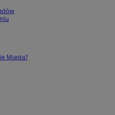
adów
omiu
ie Miasta?