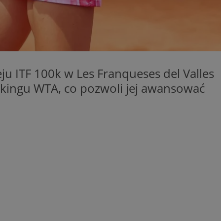
ator sesji.
ator sesji.
ator sesji.
cje o zgodzie
h dotyczących
tryny. Rejestruje
u ITF 100k w Les Franqueses del Valles
ci i ustawień
ie w kolejnych
ankingu WTA, co pozwoli jej awansować
nie musi ponownie
 zwiększa wygodę i
ych.
usługę Cookie-
rencji dotyczących
est to konieczne,
działał poprawnie.
wywania
Opis
waniem Microsoft
owywania informacji
bleClick for
dów stron w jedną
yświetlanie reklam w