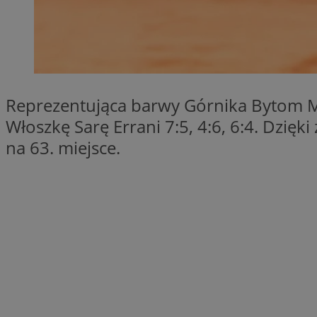
SessID
QeSessID
MvSessID
VISITOR_PRIVACY_
Reprezentująca barwy Górnika Bytom Ma
Włoszkę Sarę Errani 7:5, 4:6, 6:4. Dzi
na 63. miejsce.
CookieScriptConse
Nazwa
Nazwa
ustat_X0xfqtibku3
Nazwa
openstat_njalceuxw
_clsk
__gads
ustat_geX0nbp6rXf