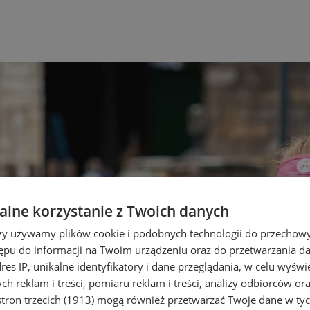
lne korzystanie z Twoich danych
rzy używamy plików cookie i podobnych technologii do przechow
ępu do informacji na Twoim urządzeniu oraz do przetwarzania 
dres IP, unikalne identyfikatory i dane przeglądania, w celu wyświ
h reklam i treści, pomiaru reklam i treści, analizy odbiorców or
tron trzecich (1913)
mogą również przetwarzać Twoje dane w tych