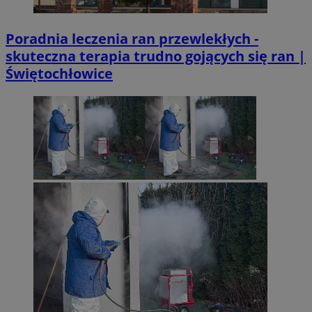
Poradnia leczenia ran przewlekłych -
skuteczna terapia trudno gojących się ran |
Świętochłowice