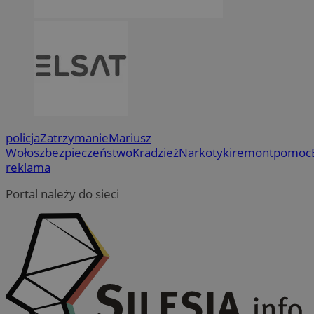
policja
Zatrzymanie
Mariusz
Wołosz
bezpieczeństwo
Kradzież
Narkotyki
remont
pomoc
reklama
Portal należy do sieci