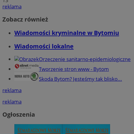
13
reklama
Zobacz również
Wiadomości kryminalne w Bytomiu
Wiadomości lokalne
Orzeczenie sanitarno-epidemiologiczne
Tworzenie stron www - Bytom
Skoda Bytom? Jesteśmy tak blisko...
reklama
reklama
Ogłoszenia