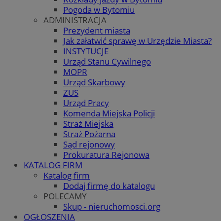
Pogoda w Bytomiu
ADMINISTRACJA
Prezydent miasta
Jak załatwić sprawę w Urzędzie Miasta?
INSTYTUCJE
Urząd Stanu Cywilnego
MOPR
Urząd Skarbowy
ZUS
Urząd Pracy
Komenda Miejska Policji
Straż Miejska
Straż Pożarna
Sąd rejonowy
Prokuratura Rejonowa
KATALOG FIRM
Katalog firm
Dodaj firmę do katalogu
POLECAMY
Skup - nieruchomosci.org
OGŁOSZENIA