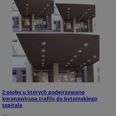
2 osoby u których podejrzewano
koronawirusa trafiły do bytomskiego
szpitala