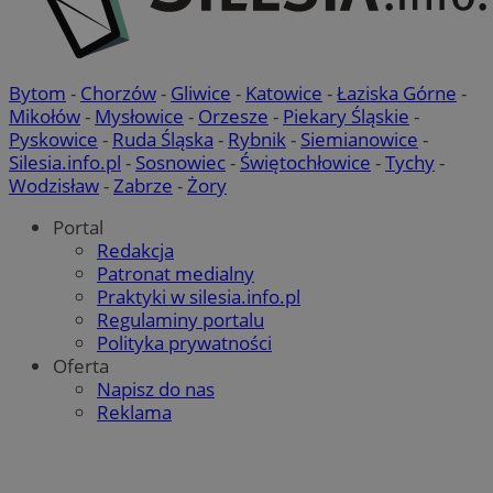
Bytom
-
Chorzów
-
Gliwice
-
Katowice
-
Łaziska Górne
-
Mikołów
-
Mysłowice
-
Orzesze
-
Piekary Śląskie
-
Pyskowice
-
Ruda Śląska
-
Rybnik
-
Siemianowice
-
Silesia.info.pl
-
Sosnowiec
-
Świętochłowice
-
Tychy
-
Wodzisław
-
Zabrze
-
Żory
Portal
Redakcja
Patronat medialny
Praktyki w silesia.info.pl
Regulaminy portalu
Polityka prywatności
Oferta
Napisz do nas
Reklama