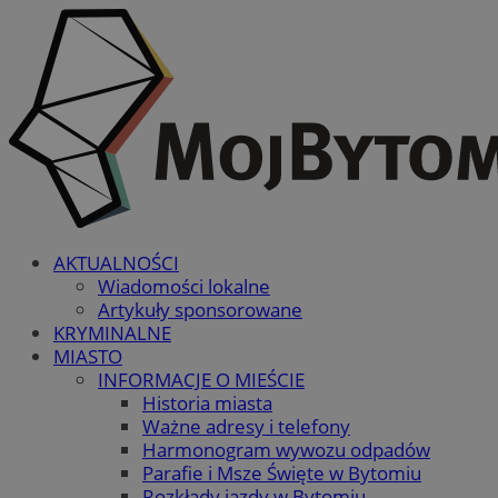
AKTUALNOŚCI
Wiadomości lokalne
Artykuły sponsorowane
KRYMINALNE
MIASTO
INFORMACJE O MIEŚCIE
Historia miasta
Ważne adresy i telefony
Harmonogram wywozu odpadów
Parafie i Msze Święte w Bytomiu
Rozkłady jazdy w Bytomiu