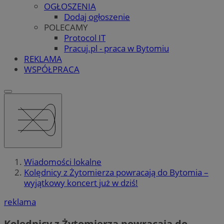
OGŁOSZENIA
Dodaj ogłoszenie
POLECAMY
Protocol IT
Pracuj.pl - praca w Bytomiu
REKLAMA
WSPÓŁPRACA
Wiadomości lokalne
Kolędnicy z Żytomierza powracają do Bytomia –
wyjątkowy koncert już w dziś!
reklama
Kolędnicy z Żytomierza powracają do