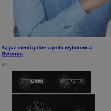
Są już nieoficjalne wyniki wyborów w
Bytomiu
21