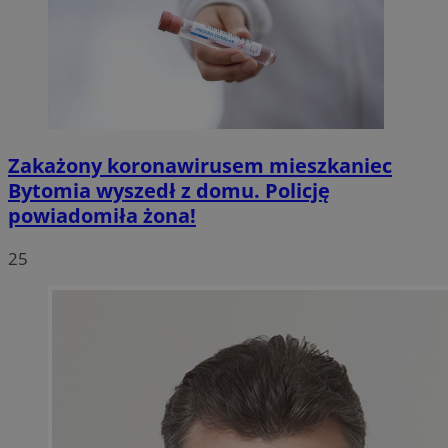
Zakażony koronawirusem mieszkaniec
Bytomia wyszedł z domu. Policję
powiadomiła żona!
25