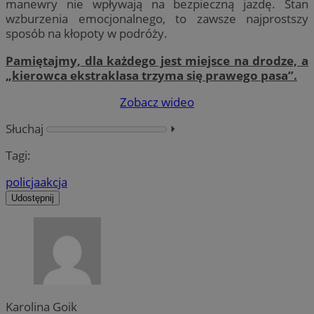
manewry nie wpływają na bezpieczną jazdę. Stan
wzburzenia emocjonalnego, to zawsze najprostszy
sposób na kłopoty w podróży.
Pamiętajmy, dla każdego jest miejsce na drodze, a
„kierowca ekstraklasa trzyma się prawego pasa”.
Zobacz wideo
Słuchaj
⏵︎
Tagi:
policja
akcja
Udostępnij
Karolina Goik