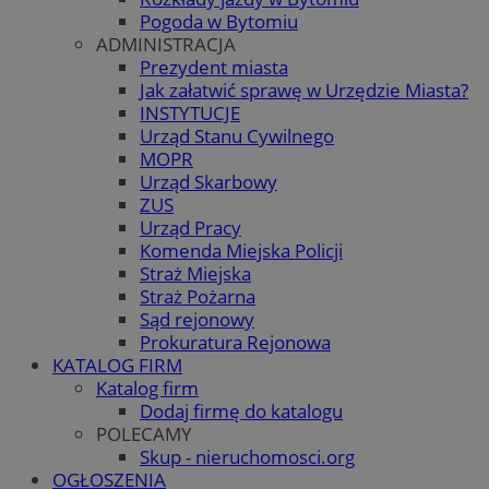
Pogoda w Bytomiu
ADMINISTRACJA
Prezydent miasta
Jak załatwić sprawę w Urzędzie Miasta?
INSTYTUCJE
Urząd Stanu Cywilnego
MOPR
Urząd Skarbowy
ZUS
Urząd Pracy
Komenda Miejska Policji
Straż Miejska
Straż Pożarna
Sąd rejonowy
Prokuratura Rejonowa
KATALOG FIRM
Katalog firm
Dodaj firmę do katalogu
POLECAMY
Skup - nieruchomosci.org
OGŁOSZENIA