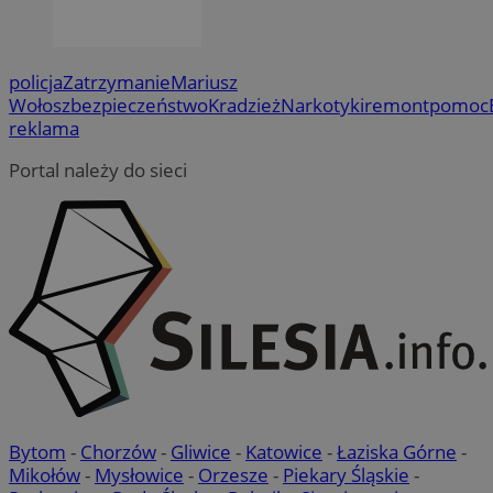
policja
Zatrzymanie
Mariusz
Wołosz
bezpieczeństwo
Kradzież
Narkotyki
remont
pomoc
reklama
Portal należy do sieci
Bytom
-
Chorzów
-
Gliwice
-
Katowice
-
Łaziska Górne
-
Mikołów
-
Mysłowice
-
Orzesze
-
Piekary Śląskie
-