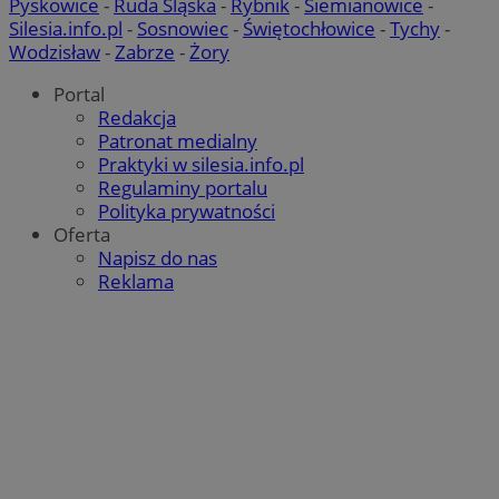
Pyskowice
-
Ruda Śląska
-
Rybnik
-
Siemianowice
-
Silesia.info.pl
-
Sosnowiec
-
Świętochłowice
-
Tychy
-
Wodzisław
-
Zabrze
-
Żory
Portal
Redakcja
Patronat medialny
Praktyki w silesia.info.pl
Regulaminy portalu
Polityka prywatności
Oferta
Napisz do nas
Reklama