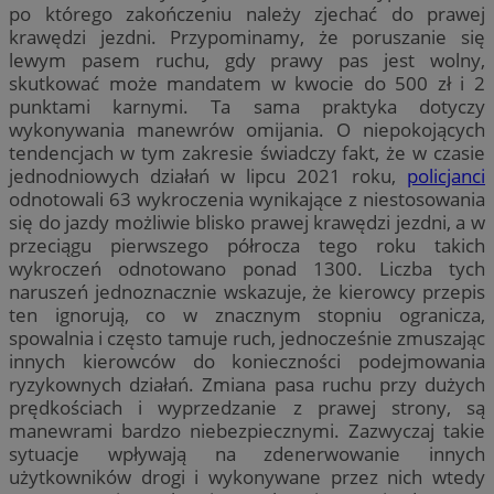
po którego zakończeniu należy zjechać do prawej
krawędzi jezdni. Przypominamy, że poruszanie się
lewym pasem ruchu, gdy prawy pas jest wolny,
skutkować może mandatem w kwocie do 500 zł i 2
punktami karnymi. Ta sama praktyka dotyczy
wykonywania manewrów omijania. O niepokojących
tendencjach w tym zakresie świadczy fakt, że w czasie
jednodniowych działań w lipcu 2021 roku,
policjanci
odnotowali 63 wykroczenia wynikające z niestosowania
się do jazdy możliwie blisko prawej krawędzi jezdni, a w
przeciągu pierwszego półrocza tego roku takich
wykroczeń odnotowano ponad 1300. Liczba tych
naruszeń jednoznacznie wskazuje, że kierowcy przepis
ten ignorują, co w znacznym stopniu ogranicza,
spowalnia i często tamuje ruch, jednocześnie zmuszając
innych kierowców do konieczności podejmowania
ryzykownych działań. Zmiana pasa ruchu przy dużych
prędkościach i wyprzedzanie z prawej strony, są
manewrami bardzo niebezpiecznymi. Zazwyczaj takie
sytuacje wpływają na zdenerwowanie innych
użytkowników drogi i wykonywane przez nich wtedy