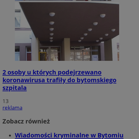
2 osoby u których podejrzewano
koronawirusa trafiły do bytomskiego
szpitala
13
reklama
Zobacz również
Wiadomości kryminalne w Bytomiu