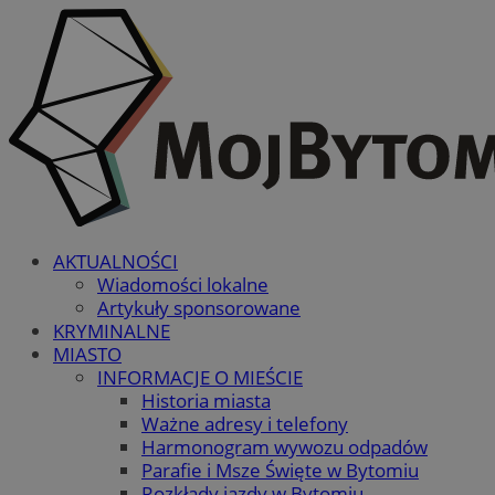
AKTUALNOŚCI
Wiadomości lokalne
Artykuły sponsorowane
KRYMINALNE
MIASTO
INFORMACJE O MIEŚCIE
Historia miasta
Ważne adresy i telefony
Harmonogram wywozu odpadów
Parafie i Msze Święte w Bytomiu
Rozkłady jazdy w Bytomiu