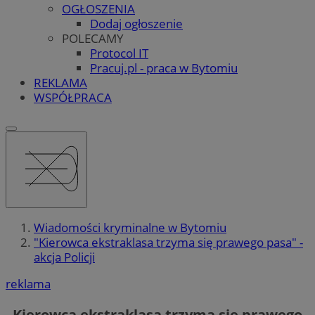
OGŁOSZENIA
Dodaj ogłoszenie
POLECAMY
Protocol IT
Pracuj.pl - praca w Bytomiu
REKLAMA
WSPÓŁPRACA
Wiadomości kryminalne w Bytomiu
"Kierowca ekstraklasa trzyma się prawego pasa" -
akcja Policji
reklama
„Kierowca ekstraklasa trzyma się prawego