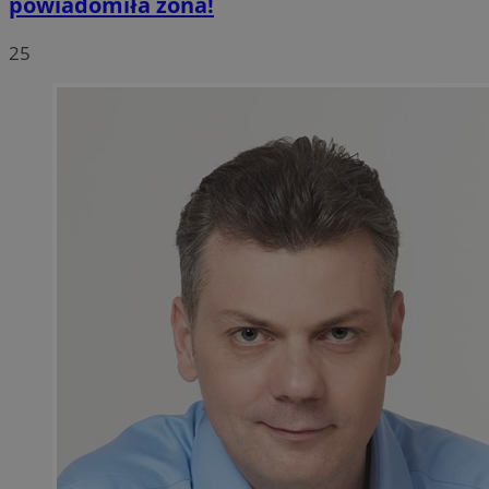
powiadomiła żona!
25