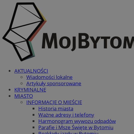
AKTUALNOŚCI
Wiadomości lokalne
Artykuły sponsorowane
KRYMINALNE
MIASTO
INFORMACJE O MIEŚCIE
Historia miasta
Ważne adresy i telefony
Harmonogram wywozu odpadów
Parafie i Msze Święte w Bytomiu
Rozkłady jazdy w Bytomiu