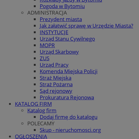
Pogoda w Bytomiu
ADMINISTRACJA
Prezydent miasta
Jak załatwić sprawę w Urzędzie Miasta?
INSTYTUCJE
Urząd Stanu Cywilnego
MOPR
Urząd Skarbowy
ZUS
Urząd Pracy
Komenda Miejska Policji
Straż Miejska
Straż Pożarna
Sąd rejonowy
Prokuratura Rejonowa
KATALOG FIRM
Katalog firm
Dodaj firmę do katalogu
POLECAMY
Skup - nieruchomosci.org
OGŁOSZENIA