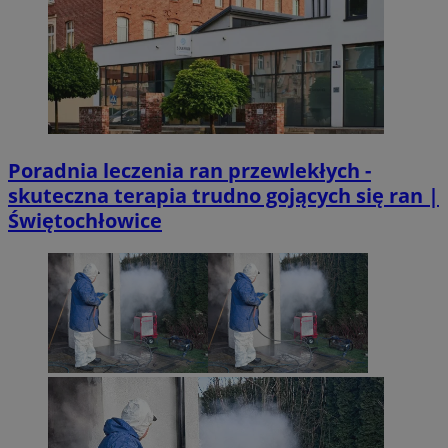
Poradnia leczenia ran przewlekłych -
skuteczna terapia trudno gojących się ran |
Świętochłowice