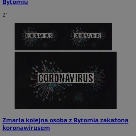
Bytomiu
21
Zmarła kolejna osoba z Bytomia zakażona
koronawirusem