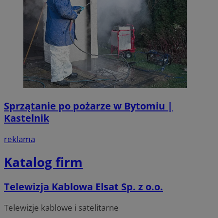
Sprzątanie po pożarze w Bytomiu |
Kastelnik
reklama
Katalog firm
Telewizja Kablowa Elsat Sp. z o.o.
Telewizje kablowe i satelitarne