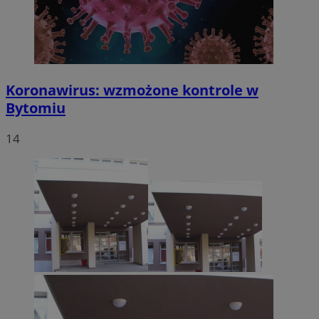
Koronawirus: wzmożone kontrole w
Bytomiu
14