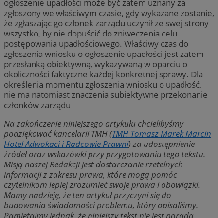
ogłoszenie upadłości może być zatem uznany za
zgłoszony we właściwym czasie, gdy wykazane zostanie,
że zgłaszając go członek zarządu uczynił ze swej strony
wszystko, by nie dopuścić do zniweczenia celu
postępowania upadłościowego. Właściwy czas do
zgłoszenia wniosku o ogłoszenie upadłości jest zatem
przesłanką obiektywną, wykazywaną w oparciu o
okoliczności faktyczne każdej konkretnej sprawy. Dla
określenia momentu zgłoszenia wniosku o upadłość,
nie ma natomiast znaczenia subiektywne przekonanie
członków zarządu
Na zakończenie niniejszego artykułu chcielibyśmy
podziękować kancelarii TMH (
TMH Tomasz Marek Marcin
Hotel Adwokaci i Radcowie Prawni
) za udostępnienie
źródeł oraz wskazówki przy przygotowaniu tego tekstu.
Misją naszej Redakcji jest dostarczanie rzetelnych
informacji z zakresu prawa, które mogą pomóc
czytelnikom lepiej zrozumieć swoje prawa i obowiązki.
Mamy nadzieję, że ten artykuł przyczyni się do
budowania świadomości problemu, który opisaliśmy.
Pamiętajmy jednak, że niniejszy tekst nie jest poradą