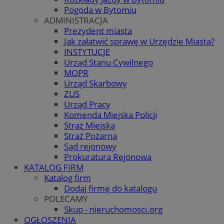
Pogoda w Bytomiu
ADMINISTRACJA
Prezydent miasta
Jak załatwić sprawę w Urzędzie Miasta?
INSTYTUCJE
Urząd Stanu Cywilnego
MOPR
Urząd Skarbowy
ZUS
Urząd Pracy
Komenda Miejska Policji
Straż Miejska
Straż Pożarna
Sąd rejonowy
Prokuratura Rejonowa
KATALOG FIRM
Katalog firm
Dodaj firmę do katalogu
POLECAMY
Skup - nieruchomosci.org
OGŁOSZENIA