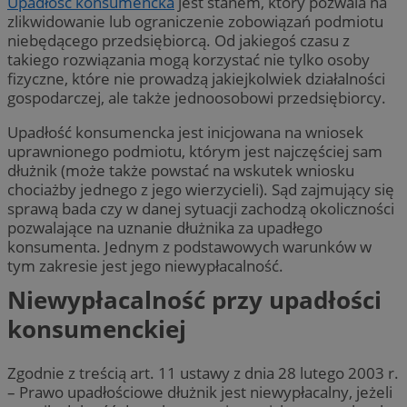
Upadłość konsumencka
jest stanem, który pozwala na
zlikwidowanie lub ograniczenie zobowiązań podmiotu
niebędącego przedsiębiorcą. Od jakiegoś czasu z
takiego rozwiązania mogą korzystać nie tylko osoby
fizyczne, które nie prowadzą jakiejkolwiek działalności
gospodarczej, ale także jednoosobowi przedsiębiorcy.
Upadłość konsumencka jest inicjowana na wniosek
uprawnionego podmiotu, którym jest najczęściej sam
dłużnik (może także powstać na wskutek wniosku
chociażby jednego z jego wierzycieli). Sąd zajmujący się
sprawą bada czy w danej sytuacji zachodzą okoliczności
pozwalające na uznanie dłużnika za upadłego
konsumenta. Jednym z podstawowych warunków w
tym zakresie jest jego niewypłacalność.
Niewypłacalność przy upadłości
konsumenckiej
Zgodnie z treścią art. 11 ustawy z dnia 28 lutego 2003 r.
– Prawo upadłościowe dłużnik jest niewypłacalny, jeżeli