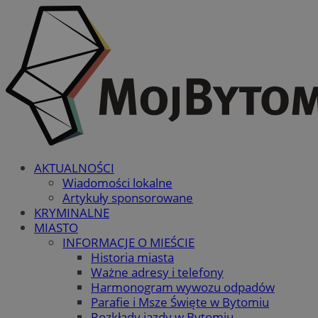
AKTUALNOŚCI
Wiadomości lokalne
Artykuły sponsorowane
KRYMINALNE
MIASTO
INFORMACJE O MIEŚCIE
Historia miasta
Ważne adresy i telefony
Harmonogram wywozu odpadów
Parafie i Msze Święte w Bytomiu
Rozkłady jazdy w Bytomiu