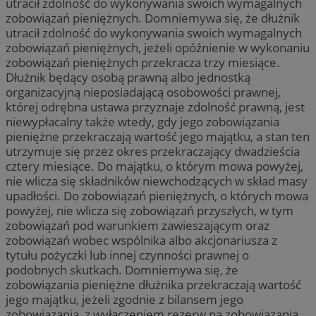
utracił zdolność do wykonywania swoich wymagalnych
zobowiązań pieniężnych. Domniemywa się, że dłużnik
utracił zdolność do wykonywania swoich wymagalnych
zobowiązań pieniężnych, jeżeli opóźnienie w wykonaniu
zobowiązań pieniężnych przekracza trzy miesiące.
Dłużnik będący osobą prawną albo jednostką
organizacyjną nieposiadającą osobowości prawnej,
której odrębna ustawa przyznaje zdolność prawną, jest
niewypłacalny także wtedy, gdy jego zobowiązania
pieniężne przekraczają wartość jego majątku, a stan ten
utrzymuje się przez okres przekraczający dwadzieścia
cztery miesiące. Do majątku, o którym mowa powyżej,
nie wlicza się składników niewchodzących w skład masy
upadłości. Do zobowiązań pieniężnych, o których mowa
powyżej, nie wlicza się zobowiązań przyszłych, w tym
zobowiązań pod warunkiem zawieszającym oraz
zobowiązań wobec wspólnika albo akcjonariusza z
tytułu pożyczki lub innej czynności prawnej o
podobnych skutkach. Domniemywa się, że
zobowiązania pieniężne dłużnika przekraczają wartość
jego majątku, jeżeli zgodnie z bilansem jego
zobowiązania, z wyłączeniem rezerw na zobowiązania