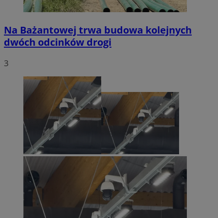
Na Bażantowej trwa budowa kolejnych
dwóch odcinków drogi
3