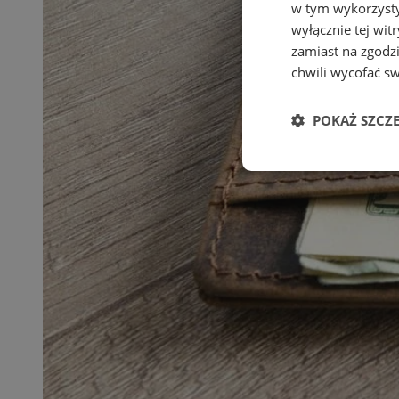
w tym wykorzysty
wyłącznie tej wi
zamiast na zgodz
chwili wycofać s
POKAŻ SZCZ
Niezbędne
Ni
Niezbędne pliki cook
zarządzanie kontem. 
Nazwa