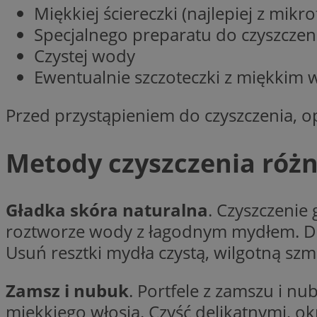
ustat_gp2je732q8z
Miękkiej ściereczki (najlepiej z mikro
openstat_njalceuxw
Specjalnego preparatu do czyszczen
_clck
__gads
ustat_b5edczww77
Czystej wody
openstat_frdle466
Ewentualnie szczoteczki z miękkim 
VISITOR_INFO1_LIV
__eoi
ustat_i73X2erXxzt
openstat_gid
Przed przystąpieniem do czyszczenia, op
ustat_mtdvkXhXi15
_clsk
YSC
WMF-Uniq
Metody czyszczenia róż
_fbp
openstat_7lvv2pj2f
__gpi
Gładka skóra naturalna
. Czyszczenie 
__Secure-
ROLLOUT_TOKEN
roztworze wody z łagodnym mydłem. Del
_clsk
Usuń resztki mydła czystą, wilgotną szma
_ga_NMTLDBQYTE
Zamsz i nubuk
. Portfele z zamszu i nu
miękkiego włosia. Czyść delikatnymi, 
_ga