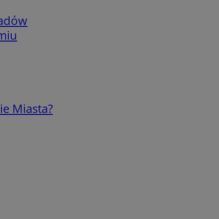
adów
omiu
ie Miasta?