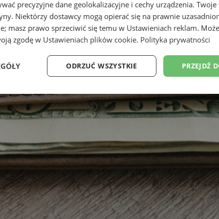
wać precyzyjne dane geolokalizacyjne i cechy urządzenia. Twoje
tryny. Niektórzy dostawcy mogą opierać się na prawnie uzasadnio
ie; masz prawo sprzeciwić się temu w
Ustawieniach reklam
. Może
woją zgodę w
Ustawieniach plików cookie
.
Polityka prywatności
EGÓŁY
ODRZUĆ WSZYSTKIE
PRZEJDŹ 
Wydajność
Targetowanie
Funkcjonalność
Ni
ezbędne
Wydajność
Targetowanie
Funkcjonalność
Niesklasyfikow
ie umożliwiają korzystanie z podstawowych funkcji strony internetowej, takich jak log
Bez niezbędnych plików cookie nie można prawidłowo korzystać ze strony internetowe
Provider
/
Okres
Opis
Domena
przechowywania