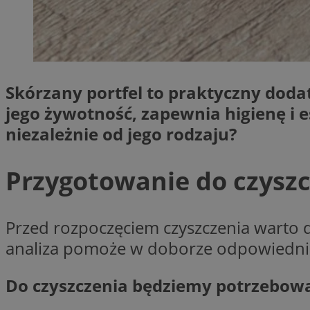
SessID
QeSessID
MvSessID
VISITOR_PRIVACY_
Skórzany portfel to praktyczny dodat
jego żywotność, zapewnia higienę i e
niezależnie od jego rodzaju?
CookieScriptConse
Przygotowanie do czyszc
Przed rozpoczęciem czyszczenia warto do
Nazwa
analiza pomoże w doborze odpowiednich
Nazwa
ustat_geX0nbp6rXf
Nazwa
ustat_vul69yjwn41
OAID
Do czyszczenia będziemy potrzebow
IDE
ustat_xb0w4bmX0c