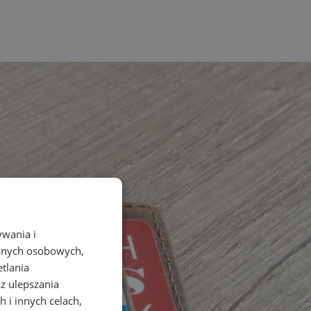
ywania i
danych osobowych,
etlania
az ulepszania
 i innych celach,