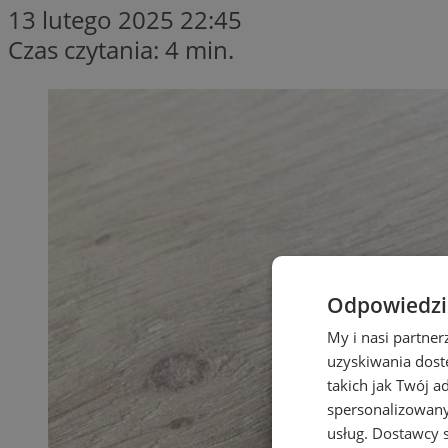
13 lutego 2025 22:45
Czas czytania: 4 min.
Odpowiedzia
My i nasi partne
uzyskiwania dost
takich jak Twój a
spersonalizowanyc
usług.
Dostawcy s