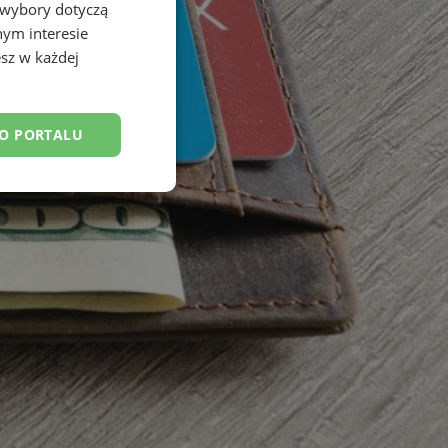
 wybory dotyczą
nym interesie
sz w każdej
DO PORTALU
esklasyfikowane
ane
owanie użytkownika i
j.