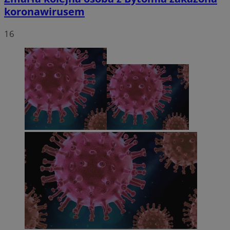
koronawirusem
16