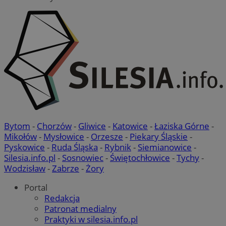
Bytom
-
Chorzów
-
Gliwice
-
Katowice
-
Łaziska Górne
-
Mikołów
-
Mysłowice
-
Orzesze
-
Piekary Śląskie
-
Pyskowice
-
Ruda Śląska
-
Rybnik
-
Siemianowice
-
Silesia.info.pl
-
Sosnowiec
-
Świętochłowice
-
Tychy
-
Wodzisław
-
Zabrze
-
Żory
Portal
Redakcja
Patronat medialny
Praktyki w silesia.info.pl