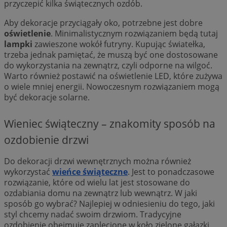
przyczepić kilka świątecznych ozdób.
Aby dekoracje przyciągały oko, potrzebne jest dobre
oświetlenie
. Minimalistycznym rozwiązaniem będą tutaj
lampki
zawieszone wokół futryny. Kupując światełka,
trzeba jednak pamiętać, że muszą być one dostosowane
do wykorzystania na zewnątrz, czyli odporne na wilgoć.
Warto również postawić na oświetlenie LED, które zużywa
o wiele mniej energii. Nowoczesnym rozwiązaniem mogą
być dekoracje solarne.
Wieniec świąteczny – znakomity sposób na
ozdobienie drzwi
Do dekoracji drzwi wewnętrznych można również
wykorzystać
wieńce świąteczne
. Jest to ponadczasowe
rozwiązanie, które od wielu lat jest stosowane do
ozdabiania domu na zewnątrz lub wewnątrz. W jaki
sposób go wybrać? Najlepiej w odniesieniu do tego, jaki
styl chcemy nadać swoim drzwiom. Tradycyjne
ozdobienie obejmuje zaplecione w koło zielone gałązki,