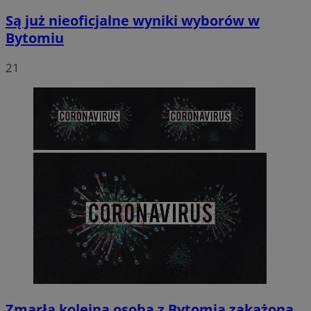
Są już nieoficjalne wyniki wyborów w
Bytomiu
21
Zmarła kolejna osoba z Bytomia zakażona