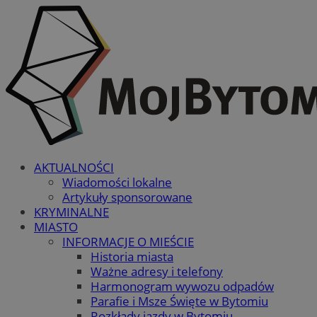
AKTUALNOŚCI
Wiadomości lokalne
Artykuły sponsorowane
KRYMINALNE
MIASTO
INFORMACJE O MIEŚCIE
Historia miasta
Ważne adresy i telefony
Harmonogram wywozu odpadów
Parafie i Msze Święte w Bytomiu
Rozkłady jazdy w Bytomiu