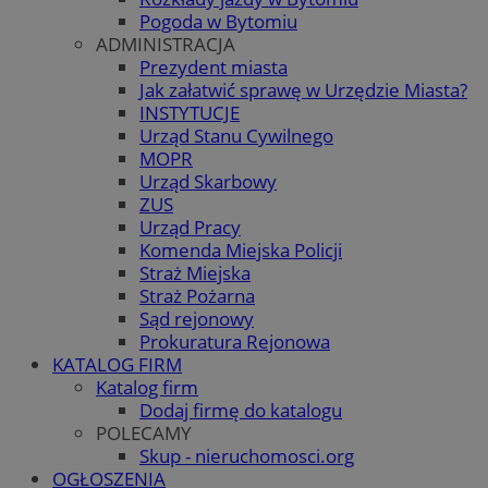
Pogoda w Bytomiu
ADMINISTRACJA
Prezydent miasta
Jak załatwić sprawę w Urzędzie Miasta?
INSTYTUCJE
Urząd Stanu Cywilnego
MOPR
Urząd Skarbowy
ZUS
Urząd Pracy
Komenda Miejska Policji
Straż Miejska
Straż Pożarna
Sąd rejonowy
Prokuratura Rejonowa
KATALOG FIRM
Katalog firm
Dodaj firmę do katalogu
POLECAMY
Skup - nieruchomosci.org
OGŁOSZENIA