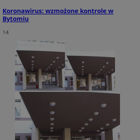
Koronawirus: wzmożone kontrole w
Bytomiu
14