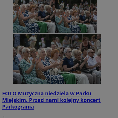
FOTO
Muzyczna niedziela w Parku
Miejskim. Przed nami kolejny koncert
Parkogrania
4