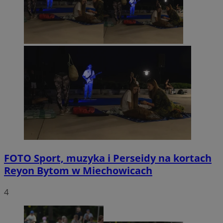
FOTO
Sport, muzyka i Perseidy na kortach
Reyon Bytom w Miechowicach
4