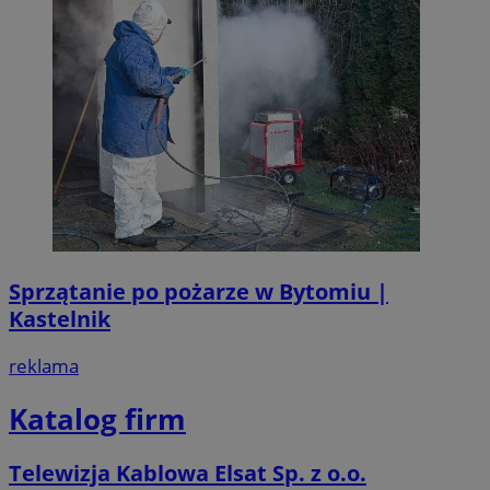
Sprzątanie po pożarze w Bytomiu |
Kastelnik
reklama
Katalog firm
Telewizja Kablowa Elsat Sp. z o.o.