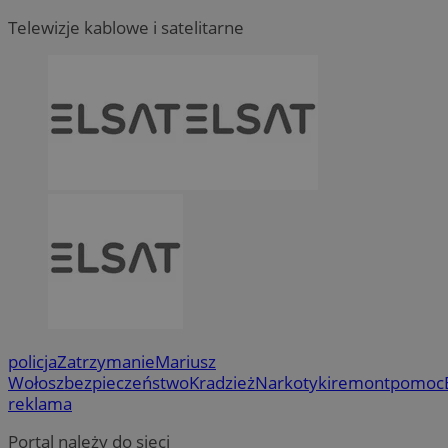
Telewizje kablowe i satelitarne
policja
Zatrzymanie
Mariusz
Wołosz
bezpieczeństwo
Kradzież
Narkotyki
remont
pomoc
reklama
Portal należy do sieci