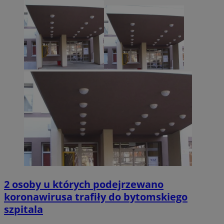
2 osoby u których podejrzewano
koronawirusa trafiły do bytomskiego
szpitala