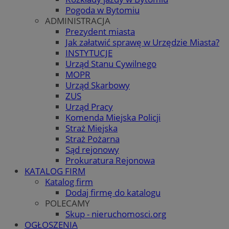
Pogoda w Bytomiu
ADMINISTRACJA
Prezydent miasta
Jak załatwić sprawę w Urzędzie Miasta?
INSTYTUCJE
Urząd Stanu Cywilnego
MOPR
Urząd Skarbowy
ZUS
Urząd Pracy
Komenda Miejska Policji
Straż Miejska
Straż Pożarna
Sąd rejonowy
Prokuratura Rejonowa
KATALOG FIRM
Katalog firm
Dodaj firmę do katalogu
POLECAMY
Skup - nieruchomosci.org
OGŁOSZENIA