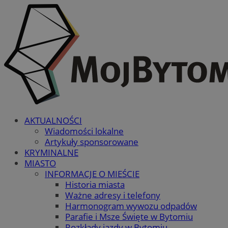
AKTUALNOŚCI
Wiadomości lokalne
Artykuły sponsorowane
KRYMINALNE
MIASTO
INFORMACJE O MIEŚCIE
Historia miasta
Ważne adresy i telefony
Harmonogram wywozu odpadów
Parafie i Msze Święte w Bytomiu
Rozkłady jazdy w Bytomiu