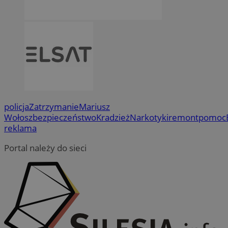
policja
Zatrzymanie
Mariusz
Wołosz
bezpieczeństwo
Kradzież
Narkotyki
remont
pomoc
reklama
Portal należy do sieci