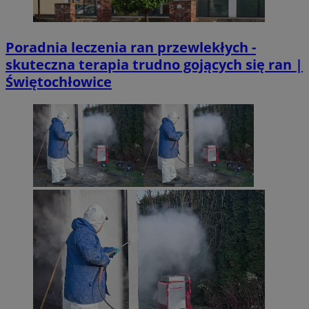
Poradnia leczenia ran przewlekłych -
skuteczna terapia trudno gojących się ran |
Świętochłowice