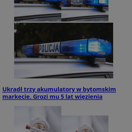
Ukradł trzy akumulatory w bytomskim
markecie. Grozi mu 5 lat więzienia