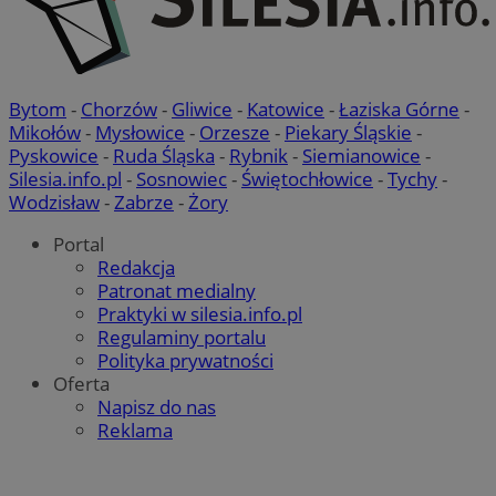
Bytom
-
Chorzów
-
Gliwice
-
Katowice
-
Łaziska Górne
-
Mikołów
-
Mysłowice
-
Orzesze
-
Piekary Śląskie
-
Pyskowice
-
Ruda Śląska
-
Rybnik
-
Siemianowice
-
Silesia.info.pl
-
Sosnowiec
-
Świętochłowice
-
Tychy
-
Wodzisław
-
Zabrze
-
Żory
Portal
Redakcja
Patronat medialny
Praktyki w silesia.info.pl
Regulaminy portalu
Polityka prywatności
Oferta
Napisz do nas
Reklama