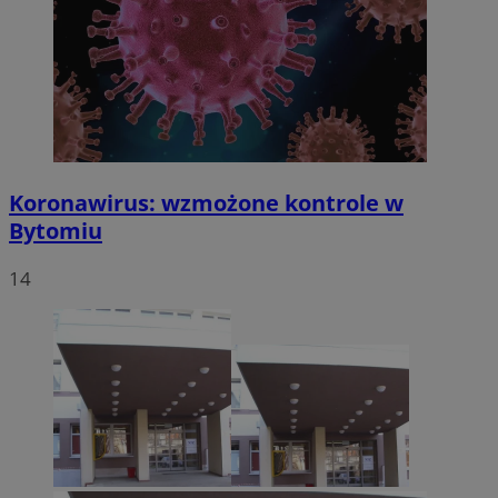
Koronawirus: wzmożone kontrole w
Bytomiu
14