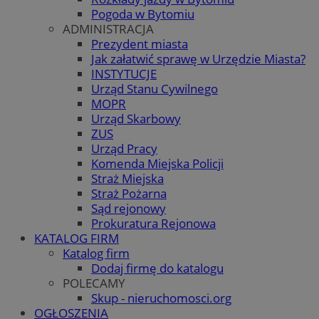
Pogoda w Bytomiu
ADMINISTRACJA
Prezydent miasta
Jak załatwić sprawę w Urzędzie Miasta?
INSTYTUCJE
Urząd Stanu Cywilnego
MOPR
Urząd Skarbowy
ZUS
Urząd Pracy
Komenda Miejska Policji
Straż Miejska
Straż Pożarna
Sąd rejonowy
Prokuratura Rejonowa
KATALOG FIRM
Katalog firm
Dodaj firmę do katalogu
POLECAMY
Skup - nieruchomosci.org
OGŁOSZENIA