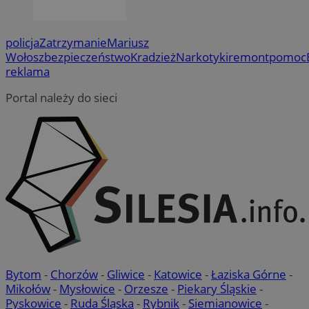
policja
Zatrzymanie
Mariusz
Wołosz
bezpieczeństwo
Kradzież
Narkotyki
remont
pomoc
reklama
Portal należy do sieci
Bytom
-
Chorzów
-
Gliwice
-
Katowice
-
Łaziska Górne
-
Mikołów
-
Mysłowice
-
Orzesze
-
Piekary Śląskie
-
Pyskowice
-
Ruda Śląska
-
Rybnik
-
Siemianowice
-