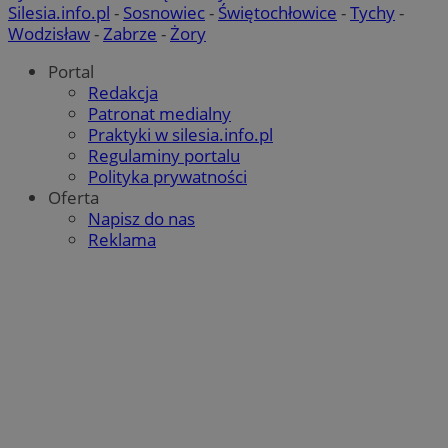
Silesia.info.pl
-
Sosnowiec
-
Świętochłowice
-
Tychy
-
Wodzisław
-
Zabrze
-
Żory
Portal
Redakcja
Patronat medialny
Praktyki w silesia.info.pl
Regulaminy portalu
Polityka prywatności
Oferta
Napisz do nas
Reklama