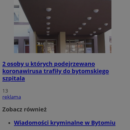
2 osoby u których podejrzewano
koronawirusa trafiły do bytomskiego
szpitala
13
reklama
Zobacz również
Wiadomości kryminalne w Bytomiu