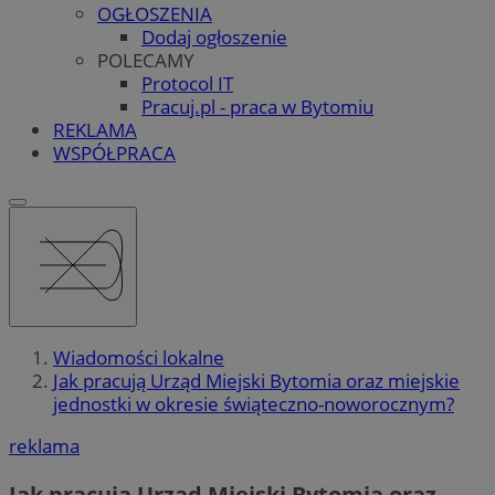
OGŁOSZENIA
Dodaj ogłoszenie
POLECAMY
Protocol IT
Pracuj.pl - praca w Bytomiu
REKLAMA
WSPÓŁPRACA
Wiadomości lokalne
Jak pracują Urząd Miejski Bytomia oraz miejskie
jednostki w okresie świąteczno-noworocznym?
reklama
Jak pracują Urząd Miejski Bytomia oraz