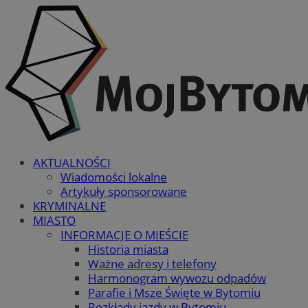
AKTUALNOŚCI
Wiadomości lokalne
Artykuły sponsorowane
KRYMINALNE
MIASTO
INFORMACJE O MIEŚCIE
Historia miasta
Ważne adresy i telefony
Harmonogram wywozu odpadów
Parafie i Msze Święte w Bytomiu
Rozkłady jazdy w Bytomiu