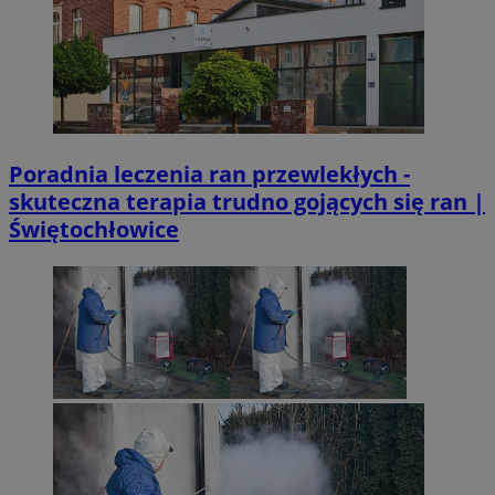
Poradnia leczenia ran przewlekłych -
skuteczna terapia trudno gojących się ran |
Świętochłowice