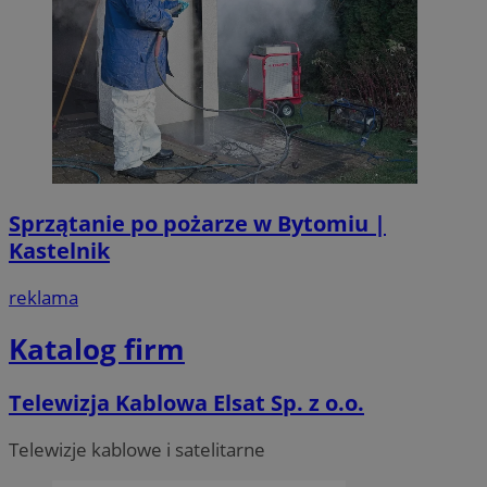
Sprzątanie po pożarze w Bytomiu |
Kastelnik
reklama
Katalog firm
Telewizja Kablowa Elsat Sp. z o.o.
Telewizje kablowe i satelitarne