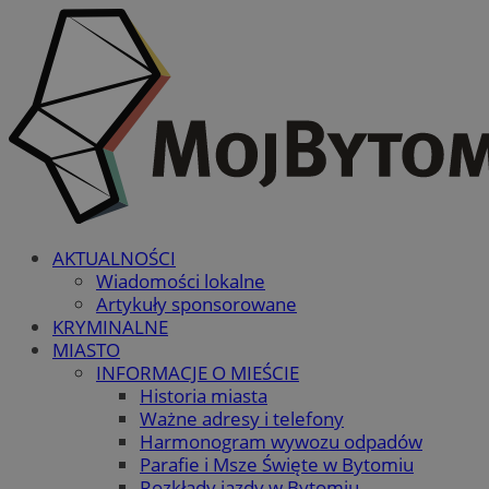
AKTUALNOŚCI
Wiadomości lokalne
Artykuły sponsorowane
KRYMINALNE
MIASTO
INFORMACJE O MIEŚCIE
Historia miasta
Ważne adresy i telefony
Harmonogram wywozu odpadów
Parafie i Msze Święte w Bytomiu
Rozkłady jazdy w Bytomiu