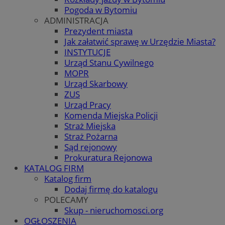
Pogoda w Bytomiu
ADMINISTRACJA
Prezydent miasta
Jak załatwić sprawę w Urzędzie Miasta?
INSTYTUCJE
Urząd Stanu Cywilnego
MOPR
Urząd Skarbowy
ZUS
Urząd Pracy
Komenda Miejska Policji
Straż Miejska
Straż Pożarna
Sąd rejonowy
Prokuratura Rejonowa
KATALOG FIRM
Katalog firm
Dodaj firmę do katalogu
POLECAMY
Skup - nieruchomosci.org
OGŁOSZENIA