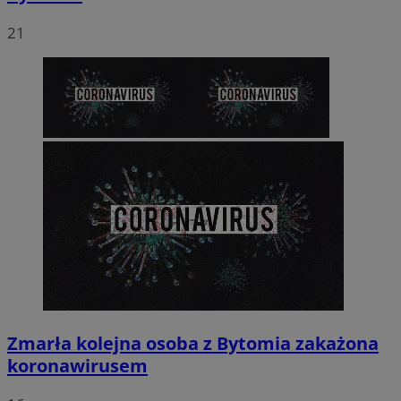
21
Zmarła kolejna osoba z Bytomia zakażona
koronawirusem