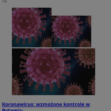
16
Koronawirus: wzmożone kontrole w
Bytomiu