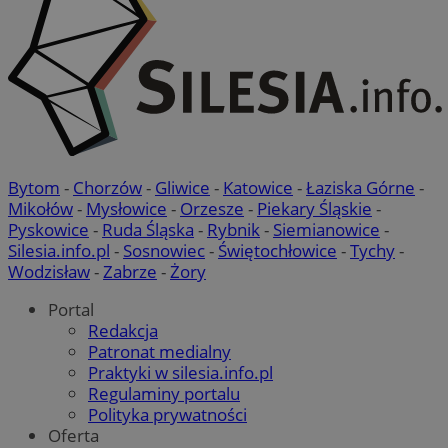
Bytom
-
Chorzów
-
Gliwice
-
Katowice
-
Łaziska Górne
-
Mikołów
-
Mysłowice
-
Orzesze
-
Piekary Śląskie
-
Pyskowice
-
Ruda Śląska
-
Rybnik
-
Siemianowice
-
Silesia.info.pl
-
Sosnowiec
-
Świętochłowice
-
Tychy
-
Wodzisław
-
Zabrze
-
Żory
Portal
Redakcja
Patronat medialny
Praktyki w silesia.info.pl
Regulaminy portalu
Polityka prywatności
Oferta