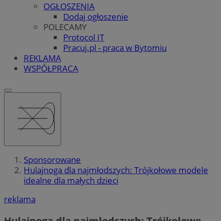
OGŁOSZENIA
Dodaj ogłoszenie
POLECAMY
Protocol IT
Pracuj.pl - praca w Bytomiu
REKLAMA
WSPÓŁPRACA
Sponsorowane
Hulajnoga dla najmłodszych: Trójkołowe modele
idealne dla małych dzieci
reklama
Hulajnoga dla najmłodszych: Trójkołowe