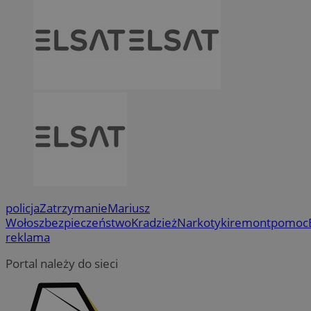
policja
Zatrzymanie
Mariusz
Wołosz
bezpieczeństwo
Kradzież
Narkotyki
remont
pomoc
reklama
Portal należy do sieci