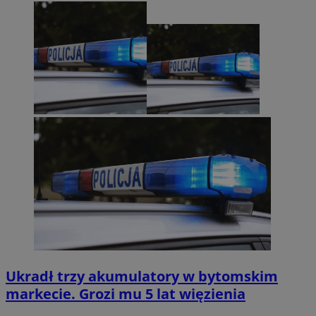
Ukradł trzy akumulatory w bytomskim
markecie. Grozi mu 5 lat więzienia