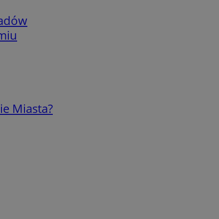
adów
omiu
ie Miasta?