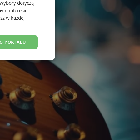
 wybory dotyczą
nym interesie
sz w każdej
DO PORTALU
esklasyfikowane
ane
owanie użytkownika i
j.