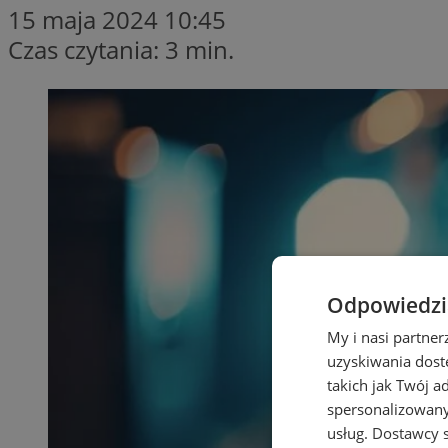
15 maja 2024 10:45
Czas czytania: 3 min.
Odpowiedzia
My i nasi partne
uzyskiwania dost
takich jak Twój a
spersonalizowanyc
usług.
Dostawcy s