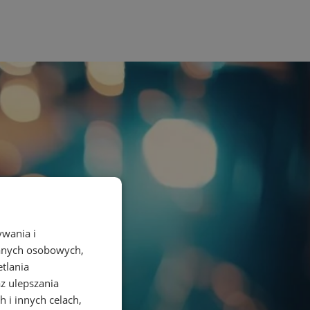
ywania i
danych osobowych,
etlania
az ulepszania
 i innych celach,