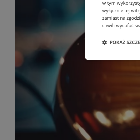
w tym wykorzysty
wyłącznie tej wi
zamiast na zgodz
chwili wycofać s
POKAŻ SZCZ
Niezbędne
Ni
Niezbędne pliki cook
zarządzanie kontem. 
Nazwa