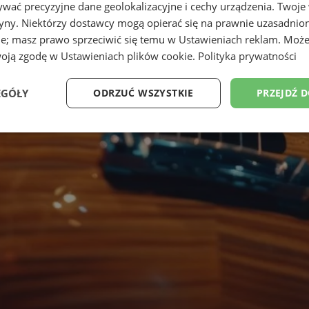
wać precyzyjne dane geolokalizacyjne i cechy urządzenia. Twoje
tryny. Niektórzy dostawcy mogą opierać się na prawnie uzasadnio
ie; masz prawo sprzeciwić się temu w
Ustawieniach reklam
. Może
woją zgodę w
Ustawieniach plików cookie
.
Polityka prywatności
EGÓŁY
ODRZUĆ WSZYSTKIE
PRZEJDŹ 
Wydajność
Targetowanie
Funkcjonalność
Ni
ezbędne
Wydajność
Targetowanie
Funkcjonalność
Niesklasyfikow
ie umożliwiają korzystanie z podstawowych funkcji strony internetowej, takich jak log
Bez niezbędnych plików cookie nie można prawidłowo korzystać ze strony internetowe
Provider
/
Okres
Opis
Domena
przechowywania