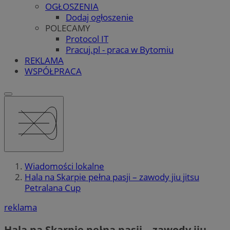
OGŁOSZENIA
Dodaj ogłoszenie
POLECAMY
Protocol IT
Pracuj.pl - praca w Bytomiu
REKLAMA
WSPÓŁPRACA
Wiadomości lokalne
Hala na Skarpie pełna pasji – zawody jiu jitsu
Petralana Cup
reklama
Hala na Skarpie pełna pasji – zawody jiu