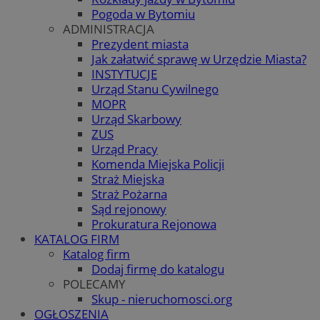
Pogoda w Bytomiu
ADMINISTRACJA
Prezydent miasta
Jak załatwić sprawę w Urzędzie Miasta?
INSTYTUCJE
Urząd Stanu Cywilnego
MOPR
Urząd Skarbowy
ZUS
Urząd Pracy
Komenda Miejska Policji
Straż Miejska
Straż Pożarna
Sąd rejonowy
Prokuratura Rejonowa
KATALOG FIRM
Katalog firm
Dodaj firmę do katalogu
POLECAMY
Skup - nieruchomosci.org
OGŁOSZENIA