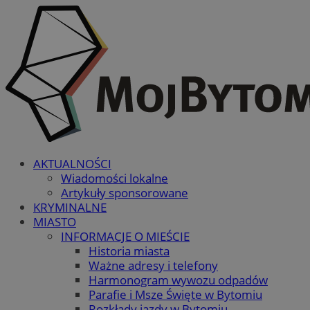
AKTUALNOŚCI
Wiadomości lokalne
Artykuły sponsorowane
KRYMINALNE
MIASTO
INFORMACJE O MIEŚCIE
Historia miasta
Ważne adresy i telefony
Harmonogram wywozu odpadów
Parafie i Msze Święte w Bytomiu
Rozkłady jazdy w Bytomiu