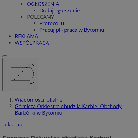
OGŁOSZENIA
Dodaj ogłoszenie
POLECAMY
Protocol IT
Pracuj.pl - praca w Bytomiu
REKLAMA
WSPÓŁPRACA
Wiadomości lokalne
Górnicza Orkiestra obudziła Karbie! Obchody
Barbórki w Bytomiu
reklama
Górnicza Orkiestra obudziła Karbie!