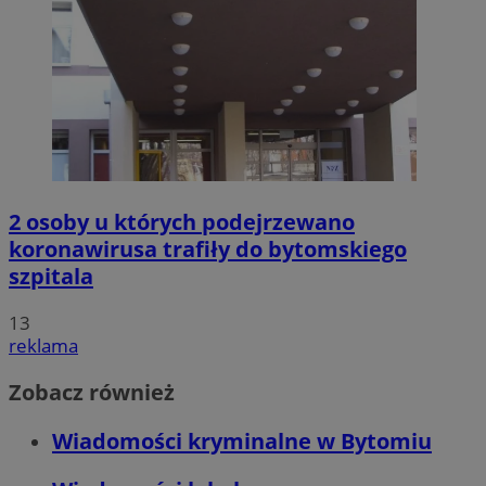
2 osoby u których podejrzewano
koronawirusa trafiły do bytomskiego
szpitala
13
reklama
Zobacz również
Wiadomości kryminalne w Bytomiu