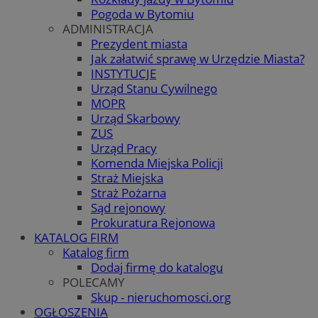
Pogoda w Bytomiu
ADMINISTRACJA
Prezydent miasta
Jak załatwić sprawę w Urzędzie Miasta?
INSTYTUCJE
Urząd Stanu Cywilnego
MOPR
Urząd Skarbowy
ZUS
Urząd Pracy
Komenda Miejska Policji
Straż Miejska
Straż Pożarna
Sąd rejonowy
Prokuratura Rejonowa
KATALOG FIRM
Katalog firm
Dodaj firmę do katalogu
POLECAMY
Skup - nieruchomosci.org
OGŁOSZENIA