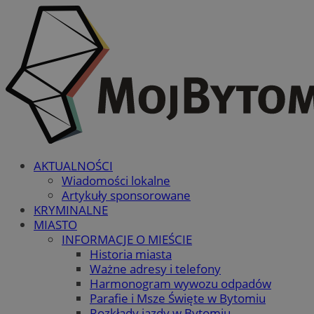
AKTUALNOŚCI
Wiadomości lokalne
Artykuły sponsorowane
KRYMINALNE
MIASTO
INFORMACJE O MIEŚCIE
Historia miasta
Ważne adresy i telefony
Harmonogram wywozu odpadów
Parafie i Msze Święte w Bytomiu
Rozkłady jazdy w Bytomiu