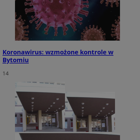
Koronawirus: wzmożone kontrole w
Bytomiu
14