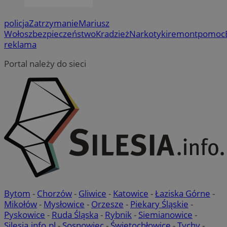
policja
Zatrzymanie
Mariusz
Wołosz
bezpieczeństwo
Kradzież
Narkotyki
remont
pomoc
reklama
Portal należy do sieci
Bytom
-
Chorzów
-
Gliwice
-
Katowice
-
Łaziska Górne
-
Mikołów
-
Mysłowice
-
Orzesze
-
Piekary Śląskie
-
Pyskowice
-
Ruda Śląska
-
Rybnik
-
Siemianowice
-
Silesia.info.pl
-
Sosnowiec
-
Świętochłowice
-
Tychy
-