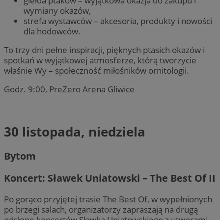
giełda ptaków – wyjątkowa okazja do zakupu i
wymiany okazów,
strefa wystawców – akcesoria, produkty i nowości
dla hodowców.
To trzy dni pełne inspiracji, pięknych ptasich okazów i
spotkań w wyjątkowej atmosferze, którą tworzycie
właśnie Wy – społeczność miłośników ornitologii.
Godz. 9:00, PreZero Arena Gliwice
30 listopada, niedziela
Bytom
Koncert: Sławek Uniatowski – The Best Of II
Po gorąco przyjętej trasie The Best Of, w wypełnionych
po brzegi salach, organizatorzy zapraszają na drugą
odsłonę koncertów Sławka Uniatowskiego z utworami