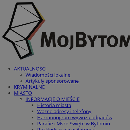
AKTUALNOŚCI
Wiadomości lokalne
Artykuły sponsorowane
KRYMINALNE
MIASTO
INFORMACJE O MIEŚCIE
Historia miasta
Ważne adresy i telefony
Harmonogram wywozu odpadów
Parafie i Msze Święte w Bytomiu
Rozkłady jazdy w Bytomiu