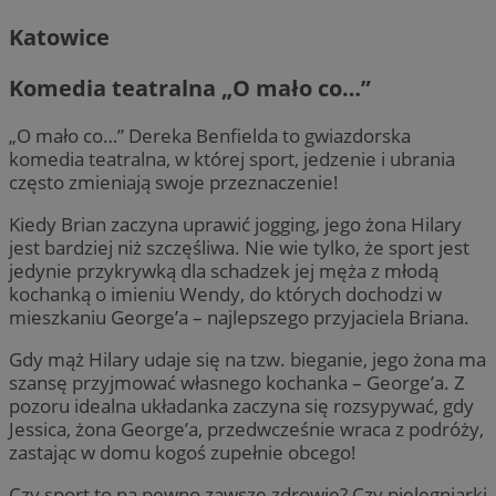
Katowice
Komedia teatralna „O mało co…”
„O mało co…” Dereka Benfielda to gwiazdorska
komedia teatralna, w której sport, jedzenie i ubrania
często zmieniają swoje przeznaczenie!
Kiedy Brian zaczyna uprawić jogging, jego żona Hilary
jest bardziej niż szczęśliwa. Nie wie tylko, że sport jest
jedynie przykrywką dla schadzek jej męża z młodą
kochanką o imieniu Wendy, do których dochodzi w
mieszkaniu George’a – najlepszego przyjaciela Briana.
Gdy mąż Hilary udaje się na tzw. bieganie, jego żona ma
szansę przyjmować własnego kochanka – George’a. Z
pozoru idealna układanka zaczyna się rozsypywać, gdy
Jessica, żona George’a, przedwcześnie wraca z podróży,
zastając w domu kogoś zupełnie obcego!
Czy sport to na pewno zawsze zdrowie? Czy pielęgniarki