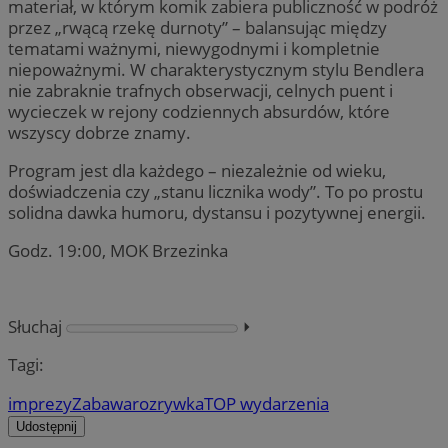
materiał, w którym komik zabiera publiczność w podróż
przez „rwącą rzekę durnoty” – balansując między
tematami ważnymi, niewygodnymi i kompletnie
niepoważnymi. W charakterystycznym stylu Bendlera
nie zabraknie trafnych obserwacji, celnych puent i
wycieczek w rejony codziennych absurdów, które
wszyscy dobrze znamy.
Program jest dla każdego – niezależnie od wieku,
doświadczenia czy „stanu licznika wody”. To po prostu
solidna dawka humoru, dystansu i pozytywnej energii.
Godz. 19:00, MOK Brzezinka
Słuchaj
⏵︎
Tagi:
imprezy
Zabawa
rozrywka
TOP wydarzenia
Udostępnij