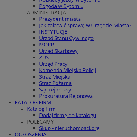
Pogoda w Bytomiu
ADMINISTRACJA
Prezydent miasta
Jak załatwić sprawę w Urzędzie Miasta?
INSTYTUCJE
Urząd Stanu Cywilnego
MOPR
Urząd Skarbowy
ZUS
Urząd Pracy
Komenda Miejska Policji
Straż Miejska
Straż Pożarna
Sąd rejonowy
Prokuratura Rejonowa
KATALOG FIRM
Katalog firm
Dodaj firmę do katalogu
POLECAMY
Skup - nieruchomosci.org
OGŁOSZENIA