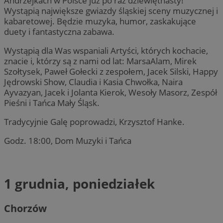
Andrzejkach w Polsce już po raz dziewiętnasty!
Wystąpią największe gwiazdy śląskiej sceny muzycznej i
kabaretowej. Będzie muzyka, humor, zaskakujące
duety i fantastyczna zabawa.
Wystąpią dla Was wspaniali Artyści, których kochacie,
znacie i, którzy są z nami od lat: MarsaAlam, Mirek
Szołtysek, Paweł Gołecki z zespołem, Jacek Silski, Happy
Jędrowski Show, Claudia i Kasia Chwołka, Naira
Ayvazyan, Jacek i Jolanta Kierok, Wesoły Masorz, Zespół
Pieśni i Tańca Mały Śląsk.
Tradycyjnie Galę poprowadzi, Krzysztof Hanke.
Godz. 18:00, Dom Muzyki i Tańca
1 grudnia, poniedziałek
Chorzów