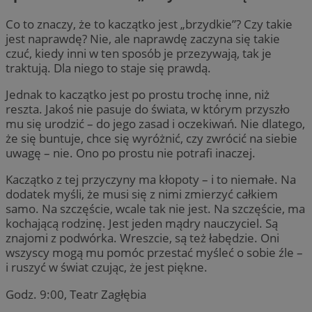
Co to znaczy, że to kaczątko jest „brzydkie”? Czy takie
jest naprawdę? Nie, ale naprawdę zaczyna się takie
czuć, kiedy inni w ten sposób je przezywają, tak je
traktują. Dla niego to staje się prawdą.
Jednak to kaczątko jest po prostu trochę inne, niż
reszta. Jakoś nie pasuje do świata, w którym przyszło
mu się urodzić – do jego zasad i oczekiwań. Nie dlatego,
że się buntuje, chce się wyróżnić, czy zwrócić na siebie
uwagę – nie. Ono po prostu nie potrafi inaczej.
Kaczątko z tej przyczyny ma kłopoty – i to niemałe. Na
dodatek myśli, że musi się z nimi zmierzyć całkiem
samo. Na szczęście, wcale tak nie jest. Na szczęście, ma
kochającą rodzinę. Jest jeden mądry nauczyciel. Są
znajomi z podwórka. Wreszcie, są też łabędzie. Oni
wszyscy mogą mu pomóc przestać myśleć o sobie źle –
i ruszyć w świat czując, że jest piękne.
Godz. 9:00, Teatr Zagłębia