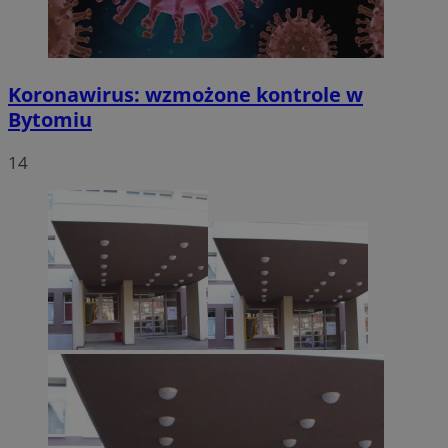
Koronawirus: wzmożone kontrole w
Bytomiu
14