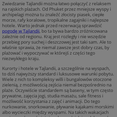
Zwiedzanie Tajlandii można łatwo połączyć z relaksem
na rajskich plażach. Od Phuket przez mniejsze wyspy i
archipelagi można tu znaleźć złocisty piasek, ciepłe
morze, rafy koralowe, tropikalne zagajniki i najlepsze
hotele. Warto jednak przed rezerwacją sprawdzić
pogodę w Tajlandii
, bo ta bywa bardzo zróżnicowana
zależnie od regionu. Kraj jest rozległy i nie wszędzie
przebieg pory suchej i deszczowej jest taki sam. Ale to
właśnie sprawia, że niemal zawsze jest dobry czas, by
plażować i wypoczywać w którejś z części tego
niezwykłego kraju.
Kurorty i hotele w Tajlandii, a szczególnie na wyspach,
to dziś najwyższy standard i luksusowe warunki pobytu.
Wiele z nich to kompleksy willi i bungalowów otoczone
zielenią, z możliwością zejścia niemal bezpośrednio na
plaże. Oczywiście standardem są baseny, w tym często
prywatne, zajęcia jogi, studia masażu, sale fitness i
możliwość korzystania z zajęć i animacji. Do tego
nurkowanie, snorkowanie, pływanie kajakami morskimi
albo wycieczki między wyspami. Na takich wakacjach