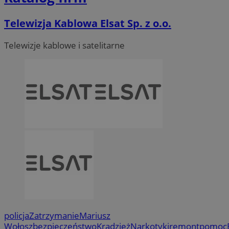
Telewizja Kablowa Elsat Sp. z o.o.
Telewizje kablowe i satelitarne
policja
Zatrzymanie
Mariusz
Wołosz
bezpieczeństwo
Kradzież
Narkotyki
remont
pomoc