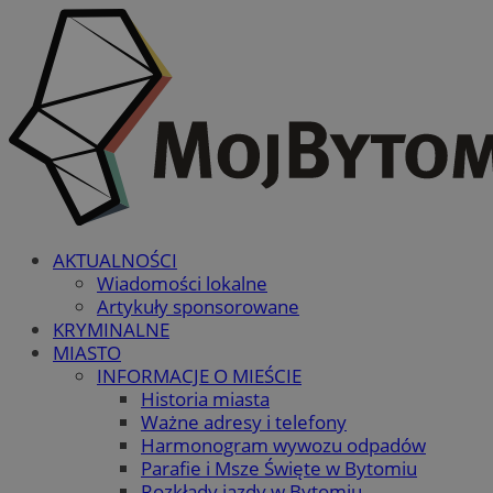
AKTUALNOŚCI
Wiadomości lokalne
Artykuły sponsorowane
KRYMINALNE
MIASTO
INFORMACJE O MIEŚCIE
Historia miasta
Ważne adresy i telefony
Harmonogram wywozu odpadów
Parafie i Msze Święte w Bytomiu
Rozkłady jazdy w Bytomiu