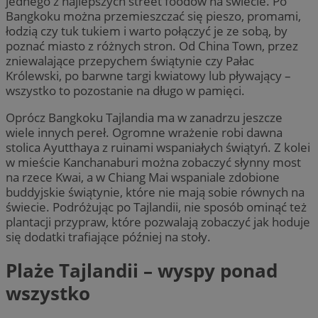
jednego z najlepszych street foodów na świecie. Po
Bangkoku można przemieszczać się pieszo, promami,
łodzią czy tuk tukiem i warto połączyć je ze sobą, by
poznać miasto z różnych stron. Od China Town, przez
zniewalające przepychem świątynie czy Pałac
Królewski, po barwne targi kwiatowy lub pływający –
wszystko to pozostanie na długo w pamięci.
Oprócz Bangkoku Tajlandia ma w zanadrzu jeszcze
wiele innych pereł. Ogromne wrażenie robi dawna
stolica Ayutthaya z ruinami wspaniałych świątyń. Z kolei
w mieście Kanchanaburi można zobaczyć słynny most
na rzece Kwai, a w Chiang Mai wspaniale zdobione
buddyjskie świątynie, które nie mają sobie równych na
świecie. Podróżując po Tajlandii, nie sposób ominąć też
plantacji przypraw, które pozwalają zobaczyć jak hoduje
się dodatki trafiające później na stoły.
Plaże Tajlandii – wyspy ponad
wszystko