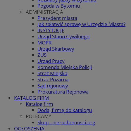
Pogoda w Bytomiu
ADMINISTRACJA
Prezydent miasta
Jak załatwić sprawę w Urzędzie Miasta?
INSTYTUCJE
Urząd Stanu Cywilnego
MOPR
Urząd Skarbowy
ZUS
Urząd Pracy
Komenda Miejska Policji
Straż Miejska
Straż Pożarna
Sąd rejonowy
Prokuratura Rejonowa
KATALOG FIRM
Katalog firm
Dodaj firmę do katalogu
POLECAMY
Skup - nieruchomosci.org
OGŁOSZENIA