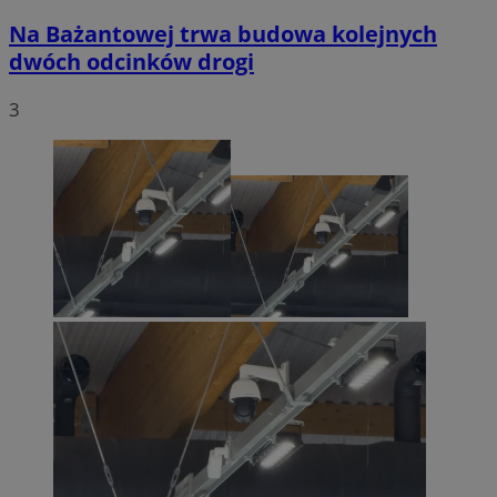
Na Bażantowej trwa budowa kolejnych
dwóch odcinków drogi
3