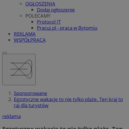
OGŁOSZENIA
Dodaj ogłoszenie
POLECAMY
Protocol IT
Pracuj.pl - praca w Bytomiu
REKLAMA
WSPÓŁPRACA
Sponsorowane
Egzotyczne wakacje to nie tylko plaże. Ten kraj to
raj dla turystów
reklama
Egzotyczne wakacje to nie tylko plaże. Ten