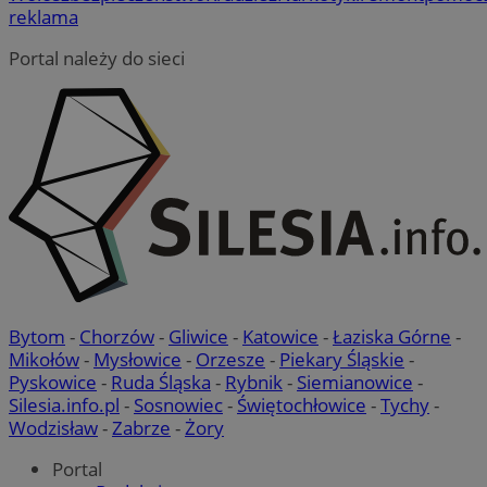
reklama
Portal należy do sieci
Bytom
-
Chorzów
-
Gliwice
-
Katowice
-
Łaziska Górne
-
Mikołów
-
Mysłowice
-
Orzesze
-
Piekary Śląskie
-
Pyskowice
-
Ruda Śląska
-
Rybnik
-
Siemianowice
-
Silesia.info.pl
-
Sosnowiec
-
Świętochłowice
-
Tychy
-
Wodzisław
-
Zabrze
-
Żory
Portal