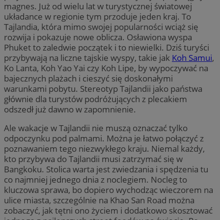
magnes. Już od wielu lat w turystycznej światowej
układance w regionie tym przoduje jeden kraj. To
Tajlandia, która mimo swojej popularności wciąż się
rozwija i pokazuje nowe oblicza. Osławiona wyspa
Phuket to zaledwie początek i to niewielki. Dziś turyści
przybywają na liczne tajskie wyspy, takie jak
Koh Samui
,
Ko Lanta, Koh Yao Yai czy Koh Lipe, by wypoczywać na
bajecznych plażach i cieszyć się doskonałymi
warunkami pobytu. Stereotyp Tajlandii jako państwa
głównie dla turystów podróżujących z plecakiem
odszedł już dawno w zapomnienie.
Ale wakacje w Tajlandii nie muszą oznaczać tylko
odpoczynku pod palmami. Można je łatwo połączyć z
poznawaniem tego niezwykłego kraju. Niemal każdy,
kto przybywa do Tajlandii musi zatrzymać się w
Bangkoku. Stolica warta jest zwiedzania i spędzenia tu
co najmniej jednego dnia z noclegiem. Nocleg to
kluczowa sprawa, bo dopiero wychodząc wieczorem na
ulice miasta, szczególnie na Khao San Road można
zobaczyć, jak tętni ono życiem i dodatkowo skosztować