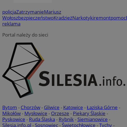
policja
Zatrzymanie
Mariusz
Wołosz
bezpieczeństwo
Kradzież
Narkotyki
remont
pomoc
reklama
Portal należy do sieci
Bytom
-
Chorzów
-
Gliwice
-
Katowice
-
Łaziska Górne
-
Mikołów
-
Mysłowice
-
Orzesze
-
Piekary Śląskie
-
Pyskowice
-
Ruda Śląska
-
Rybnik
-
Siemianowice
-
Silesia.info.pl
-
Sosnowiec
-
Świętochłowice
-
Tychy
-