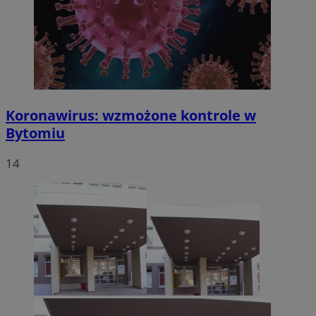
Koronawirus: wzmożone kontrole w
Bytomiu
14