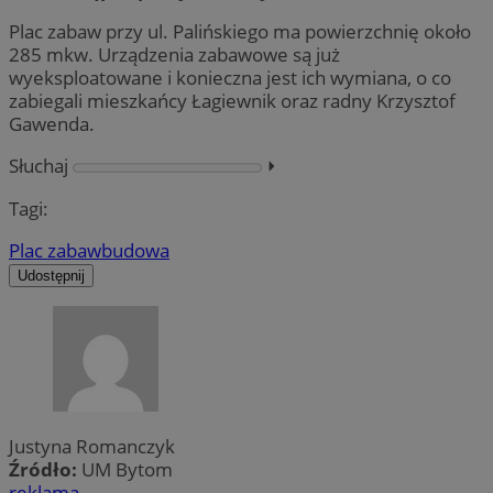
Plac zabaw przy ul. Palińskiego ma powierzchnię około
285 mkw. Urządzenia zabawowe są już
wyeksploatowane i konieczna jest ich wymiana, o co
zabiegali mieszkańcy Łagiewnik oraz radny Krzysztof
Gawenda.
Słuchaj
⏵︎
Tagi:
Plac zabaw
budowa
Udostępnij
Justyna Romanczyk
Źródło:
UM Bytom
reklama