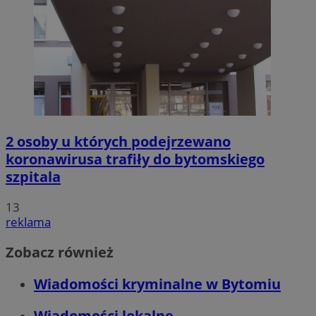
2 osoby u których podejrzewano
koronawirusa trafiły do bytomskiego
szpitala
13
reklama
Zobacz również
Wiadomości kryminalne w Bytomiu
Wiadomości lokalne