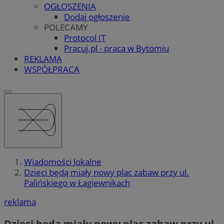
OGŁOSZENIA
Dodaj ogłoszenie
POLECAMY
Protocol IT
Pracuj.pl - praca w Bytomiu
REKLAMA
WSPÓŁPRACA
Wiadomości lokalne
Dzieci będą miały nowy plac zabaw przy ul.
Palińskiego w Łagiewnikach
reklama
Dzieci będą miały nowy plac zabaw przy ul.