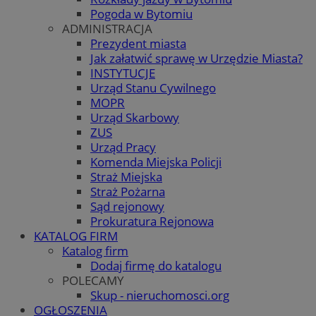
Pogoda w Bytomiu
ADMINISTRACJA
Prezydent miasta
Jak załatwić sprawę w Urzędzie Miasta?
INSTYTUCJE
Urząd Stanu Cywilnego
MOPR
Urząd Skarbowy
ZUS
Urząd Pracy
Komenda Miejska Policji
Straż Miejska
Straż Pożarna
Sąd rejonowy
Prokuratura Rejonowa
KATALOG FIRM
Katalog firm
Dodaj firmę do katalogu
POLECAMY
Skup - nieruchomosci.org
OGŁOSZENIA