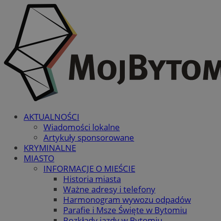
AKTUALNOŚCI
Wiadomości lokalne
Artykuły sponsorowane
KRYMINALNE
MIASTO
INFORMACJE O MIEŚCIE
Historia miasta
Ważne adresy i telefony
Harmonogram wywozu odpadów
Parafie i Msze Święte w Bytomiu
Rozkłady jazdy w Bytomiu