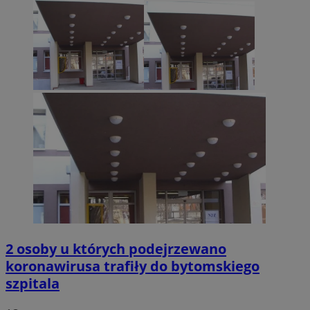
2 osoby u których podejrzewano
koronawirusa trafiły do bytomskiego
szpitala