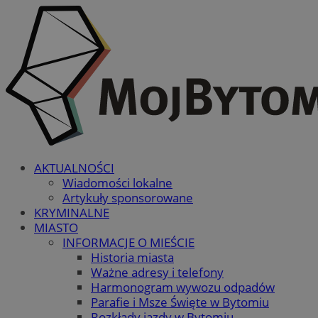
AKTUALNOŚCI
Wiadomości lokalne
Artykuły sponsorowane
KRYMINALNE
MIASTO
INFORMACJE O MIEŚCIE
Historia miasta
Ważne adresy i telefony
Harmonogram wywozu odpadów
Parafie i Msze Święte w Bytomiu
Rozkłady jazdy w Bytomiu