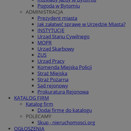
Pogoda w Bytomiu
ADMINISTRACJA
Prezydent miasta
Jak załatwić sprawę w Urzędzie Miasta?
INSTYTUCJE
Urząd Stanu Cywilnego
MOPR
Urząd Skarbowy
ZUS
Urząd Pracy
Komenda Miejska Policji
Straż Miejska
Straż Pożarna
Sąd rejonowy
Prokuratura Rejonowa
KATALOG FIRM
Katalog firm
Dodaj firmę do katalogu
POLECAMY
Skup - nieruchomosci.org
OGŁOSZENIA