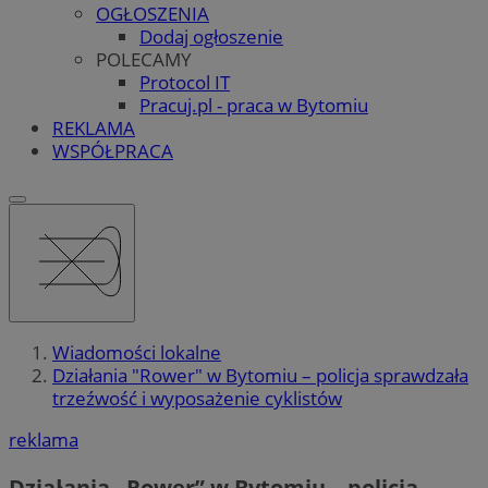
OGŁOSZENIA
Dodaj ogłoszenie
POLECAMY
Protocol IT
Pracuj.pl - praca w Bytomiu
REKLAMA
WSPÓŁPRACA
Wiadomości lokalne
Działania "Rower" w Bytomiu – policja sprawdzała
trzeźwość i wyposażenie cyklistów
reklama
Działania „Rower” w Bytomiu – policja