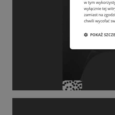
w tym wykorzysty
wyłącznie tej wi
zamiast na zgodz
chwili wycofać s
POKAŻ SZCZ
Niezbędne
Ni
Niezbędne pliki cook
zarządzanie kontem. 
Nazwa