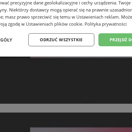
wać precyzyjne dane geolokalizacyjne i cechy urządzenia. Twoje
tryny. Niektórzy dostawcy mogą opierać się na prawnie uzasadnio
ie; masz prawo sprzeciwić się temu w
Ustawieniach reklam
. Może
woją zgodę w
Ustawieniach plików cookie
.
Polityka prywatności
EGÓŁY
ODRZUĆ WSZYSTKIE
PRZEJDŹ 
Wydajność
Targetowanie
Funkcjonalność
Ni
ezbędne
Wydajność
Targetowanie
Funkcjonalność
Niesklasyfikow
ie umożliwiają korzystanie z podstawowych funkcji strony internetowej, takich jak log
Bez niezbędnych plików cookie nie można prawidłowo korzystać ze strony internetowe
Provider
/
Okres
Opis
Domena
przechowywania