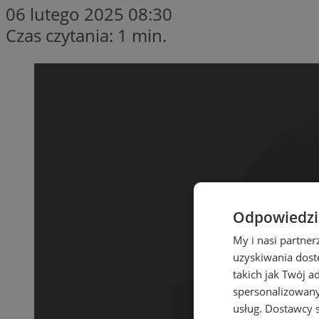
06 lutego 2025 08:30
Czas czytania: 1 min.
Odpowiedzia
My i nasi partne
uzyskiwania dost
takich jak Twój a
spersonalizowanyc
usług.
Dostawcy s