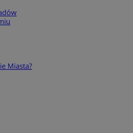
adów
omiu
ie Miasta?