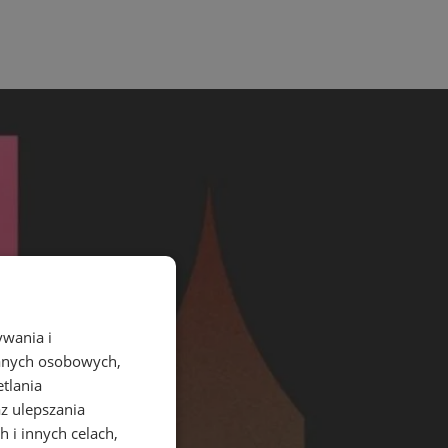
ywania i
danych osobowych,
etlania
az ulepszania
 i innych celach,