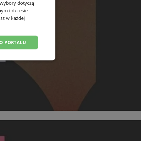
 wybory dotyczą
nym interesie
sz w każdej
DO PORTALU
esklasyfikowane
ane
owanie użytkownika i
j.